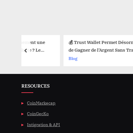
atiquement une
💰 Trust Wallet Permet Désormais
le Chute ? Le
de Gagner de l’Argent Sans Trader
prev
imit sur les
? Les Nouvelles Options
Blog
Dévoilées !
RESOURCES
CoinMarkecap
CoinGecKo
Intigration & API