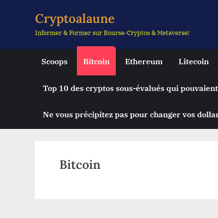
Skip
Cryptoalaune
to
Informer & Former sur Bourse-Cryptos & Metaverse!
content
Scoops
Bitcoin
Ethereum
Litecoin
Top 10 des cryptos sous-évalués qui pouvaient
Ne vous précipitez pas pour changer vos dollar
Bitcoin