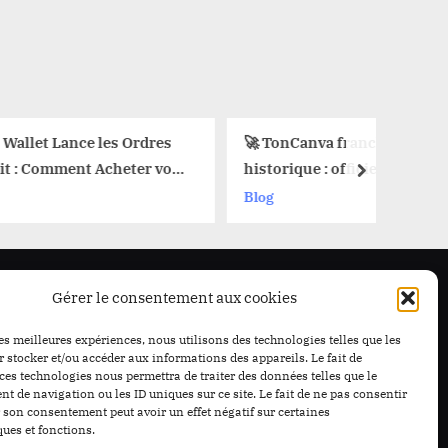
et Lance les Ordres
🚀 TonCanva franchit une étape
omment Acheter vos
historique : officiellement
next
x Parfait !
régulée au Bénin. L’histoire est en
Blog
train de s’écrire… avec ou sans
vous.
Gérer le consentement aux cookies
les meilleures expériences, nous utilisons des technologies telles que les
 stocker et/ou accéder aux informations des appareils. Le fait de
ces technologies nous permettra de traiter des données telles que le
 de navigation ou les ID uniques sur ce site. Le fait de ne pas consentir
r son consentement peut avoir un effet négatif sur certaines
ques et fonctions.