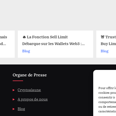
🔥 La Fonction Sell Limit
🚨 Trust Wall
Débarque sur les Wallets Web3 :
Buy Limit : C
Voici Pourquoi Ça Change Tout !
Cryptos au Pri
Blog
Blog
Organe de Presse
Pour offrir 
Cryptoalaune
cookies pour
consentir à 
A propos de nous
comportement
ou de retire
Blog
caractéristi