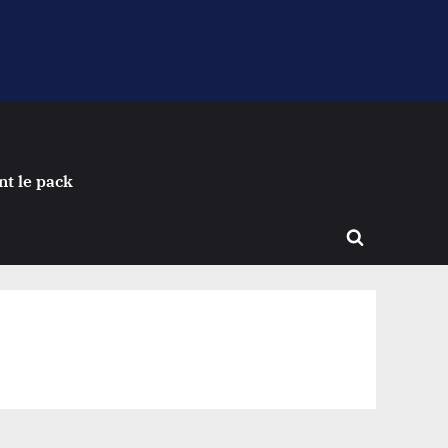
nt le pack
Toggle
search
form