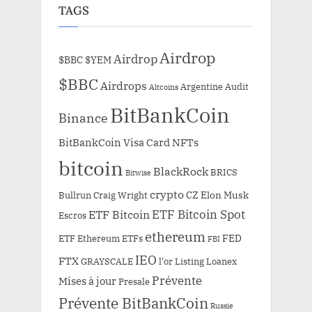
TAGS
Airdrop
Airdrop
$BBC
$YEM
$BBC
Airdrops
Argentine
Audit
Altcoins
BitBankCoin
Binance
BitBankCoin Visa Card NFTs
bitcoin
BlackRock
BRICS
Bitwise
crypto
CZ
Elon Musk
Bullrun
Craig Wright
ETF Bitcoin Spot
ETF Bitcoin
Escros
ethereum
FED
ETF Ethereum
ETFs
FBI
IEO
FTX
GRAYSCALE
l'or
Listing
Loanex
Prévente
Mises à jour
Presale
Prévente BitBankCoin
Russie