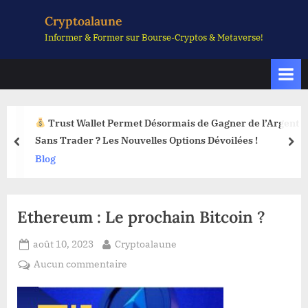
Skip
Cryptoalaune
to
Informer & Former sur Bourse-Cryptos & Metaverse!
content
Trust Wallet Permet Désormais de Gagner de l’Argent
Sans Trader ? Les Nouvelles Options Dévoilées !
prev
nex
Blog
Ethereum : Le prochain Bitcoin ?
Posted
By
août 10, 2023
Cryptoalaune
on
sur
Aucun commentaire
Ethereum
: