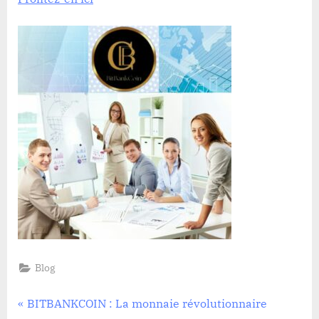
Blog
Navigation
P
BITBANKCOIN : La monnaie révolutionnaire