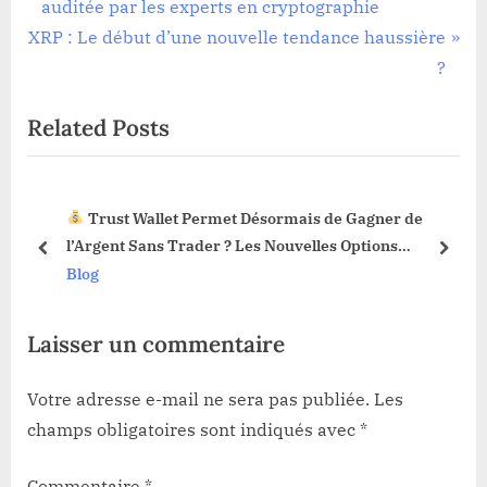
r
auditée par les experts en cryptographie
de
N
e
XRP : Le début d’une nouvelle tendance haussière
l’article
e
v
?
x
i
Related Posts
t
o
P
u
o
s
Trust Wallet Permet Désormais de Gagner de
s
P
3 !
l’Argent Sans Trader ? Les Nouvelles Options
t
o
prev
next
Dévoilées !
Blog
:
s
t
Laisser un commentaire
:
Votre adresse e-mail ne sera pas publiée.
Les
champs obligatoires sont indiqués avec
*
Commentaire
*