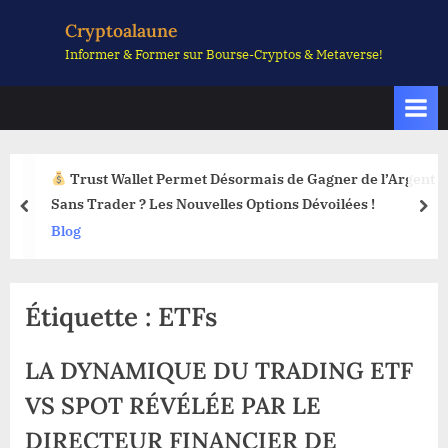
Skip
Cryptoalaune
to
Informer & Former sur Bourse-Cryptos & Metaverse!
content
Trust Wallet Permet Désormais de Gagner de l’Argent
Sans Trader ? Les Nouvelles Options Dévoilées !
prev
nex
Blog
Étiquette :
ETFs
LA DYNAMIQUE DU TRADING ETF
VS SPOT RÉVÉLÉE PAR LE
DIRECTEUR FINANCIER DE