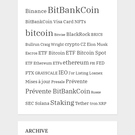
BitBankCoin
Binance
BitBankCoin Visa Card NFTs
bitcoin
BlackRock
BRICS
Bitwise
crypto
CZ
Elon Musk
Bullrun
Craig Wright
ETF Bitcoin Spot
ETF Bitcoin
Escros
ethereum
FED
ETF Ethereum
ETFs
FBI
IEO
FTX
GRAYSCALE
l'or
Listing
Loanex
Prévente
Mises à jour
Presale
Prévente BitBankCoin
Russie
Staking
SEC
Solana
Tether
tron
XRP
ARCHIVE