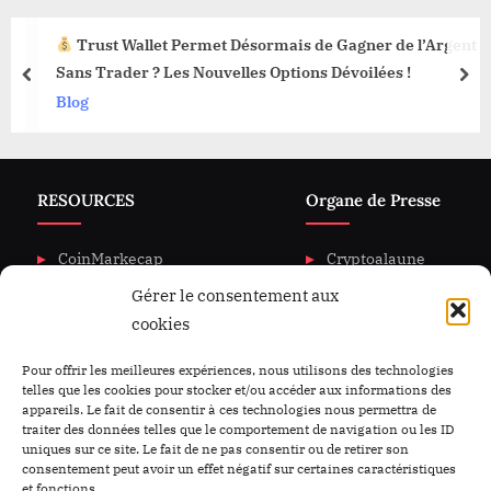
Trust Wallet Permet Désormais de Gagner de l’Argent
Sans Trader ? Les Nouvelles Options Dévoilées !
prev
nex
Blog
RESOURCES
Organe de Presse
CoinMarkecap
Cryptoalaune
Gérer le consentement aux
CoinGecKo
A propos de nous
cookies
Intigration & API
Blog
Privacy & policy
Nous Contacter
Pour offrir les meilleures expériences, nous utilisons des technologies
telles que les cookies pour stocker et/ou accéder aux informations des
appareils. Le fait de consentir à ces technologies nous permettra de
traiter des données telles que le comportement de navigation ou les ID
uniques sur ce site. Le fait de ne pas consentir ou de retirer son
consentement peut avoir un effet négatif sur certaines caractéristiques
et fonctions.