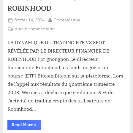
ROBINHOOD
Posted
By
février 14, 2024
Cryptoalaune
on
sur
Aucun commentaire
LA
DYNAMIQUE
LA DYNAMIQUE DU TRADING ETF VS SPOT
DU
RÉVÉLÉE PAR LE DIRECTEUR FINANCIER DE
TRADING
ROBINHOOD Par gnongnon Le directeur
ETF
financier de Robinhood les fonds négociés en
VS
bourse (ETF) Bitcoin Bitcoin sur la plateforme. Lors
SPOT
RÉVÉLÉE
de l’appel aux résultats du quatrième trimestre
PAR
2023, Warnick a déclaré que seulement 5 % de
LE
l’activité de trading crypto des utilisateurs de
DIRECTEUR
Robinhood…
FINANCIER
DE
ROBINHOOD
“LA
Read More
»
DYNAMIQUE
DU