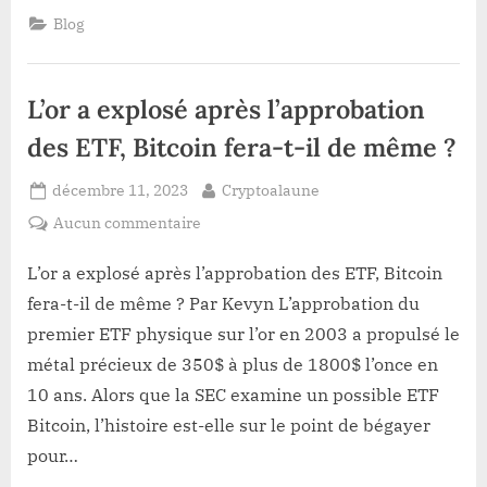
TRADING
Blog
ETF
VS
SPOT
RÉVÉLÉE
PAR
L’or a explosé après l’approbation
LE
DIRECTEUR
FINANCIER
des ETF, Bitcoin fera-t-il de même ?
DE
ROBINHOOD”
Posted
By
décembre 11, 2023
Cryptoalaune
on
sur
Aucun commentaire
L’or
a
L’or a explosé après l’approbation des ETF, Bitcoin
explosé
fera-t-il de même ? Par Kevyn L’approbation du
après
premier ETF physique sur l’or en 2003 a propulsé le
l’approbation
métal précieux de 350$ à plus de 1800$ l’once en
des
10 ans. Alors que la SEC examine un possible ETF
ETF,
Bitcoin
Bitcoin, l’histoire est-elle sur le point de bégayer
fera-
pour…
t-