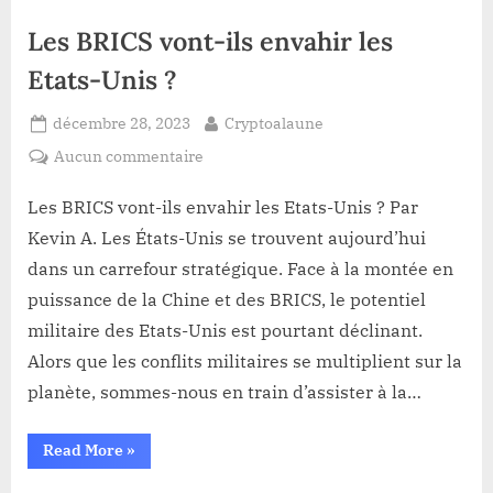
Un
front
Les BRICS vont-ils envahir les
uni
contre
l’hégémonie
Etats-Unis ?
Américaine”
Posted
By
décembre 28, 2023
Cryptoalaune
on
sur
Aucun commentaire
Les
BRICS
Les BRICS vont-ils envahir les Etats-Unis ? Par
vont-
Kevin A. Les États-Unis se trouvent aujourd’hui
ils
dans un carrefour stratégique. Face à la montée en
envahir
puissance de la Chine et des BRICS, le potentiel
les
militaire des Etats-Unis est pourtant déclinant.
Etats-
Unis
Alors que les conflits militaires se multiplient sur la
?
planète, sommes-nous en train d’assister à la…
“Les
Read More
»
BRICS
vont-