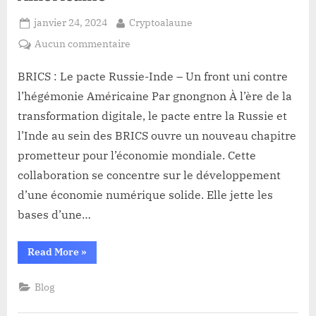
Posted
By
janvier 24, 2024
Cryptoalaune
on
sur
Aucun commentaire
BRICS
:
BRICS : Le pacte Russie-Inde – Un front uni contre
Le
l’hégémonie Américaine Par gnongnon À l’ère de la
pacte
transformation digitale, le pacte entre la Russie et
Russie-
l’Inde au sein des BRICS ouvre un nouveau chapitre
Inde
prometteur pour l’économie mondiale. Cette
–
Un
collaboration se concentre sur le développement
front
d’une économie numérique solide. Elle jette les
uni
bases d’une…
contre
l’hégémonie
“BRICS
Read More
»
Américaine
:
Le
pacte
Blog
Russie-
Inde
–