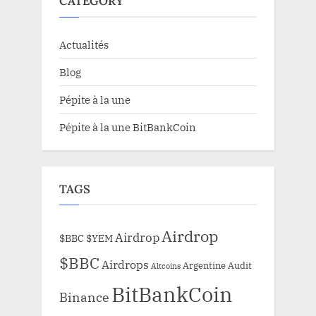
CATEGORY
Actualités
Blog
Pépite à la une
Pépite à la une BitBankCoin
TAGS
Airdrop
Airdrop
$BBC
$YEM
$BBC
Airdrops
Argentine
Audit
Altcoins
BitBankCoin
Binance