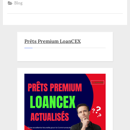
ils
Blog
envahir
les
Etats-
Unis
?”
Prêts Premium LoanCEX