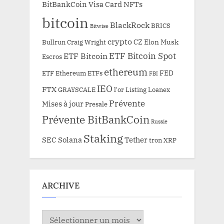
BitBankCoin Visa Card NFTs
bitcoin
BlackRock
BRICS
Bitwise
crypto
CZ
Elon Musk
Bullrun
Craig Wright
ETF Bitcoin Spot
ETF Bitcoin
Escros
ethereum
FED
ETF Ethereum
ETFs
FBI
IEO
FTX
GRAYSCALE
l'or
Listing
Loanex
Prévente
Mises à jour
Presale
Prévente BitBankCoin
Russie
Staking
SEC
Solana
Tether
tron
XRP
ARCHIVE
ARCHIVE