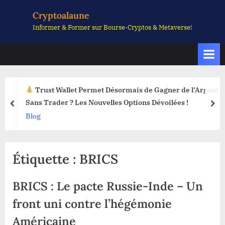
Skip
Cryptoalaune
to
Informer & Former sur Bourse-Cryptos & Metaverse!
content
Trust Wallet Permet Désormais de Gagner de l’Argent
Sans Trader ? Les Nouvelles Options Dévoilées !
prev
nex
Blog
Étiquette :
BRICS
BRICS : Le pacte Russie-Inde – Un
front uni contre l’hégémonie
Américaine