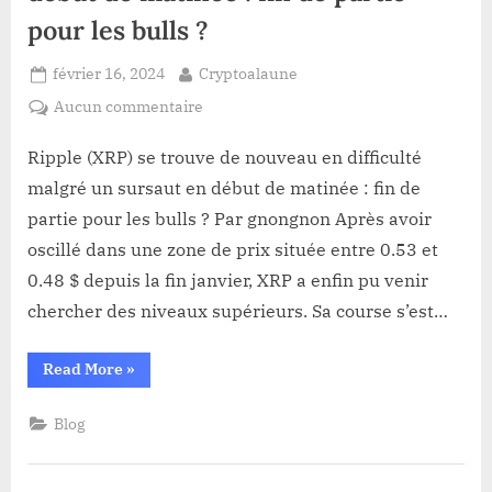
pour les bulls ?
Posted
By
février 16, 2024
Cryptoalaune
on
sur
Aucun commentaire
Ripple
(XRP)
Ripple (XRP) se trouve de nouveau en difficulté
se
malgré un sursaut en début de matinée : fin de
trouve
partie pour les bulls ? Par gnongnon Après avoir
de
oscillé dans une zone de prix située entre 0.53 et
nouveau
0.48 $ depuis la fin janvier, XRP a enfin pu venir
en
difficulté
chercher des niveaux supérieurs. Sa course s’est…
malgré
un
“Ripple
Read More
»
sursaut
(XRP)
se
en
trouve
Blog
de
début
nouveau
de
en
difficulté
matinée
malgré