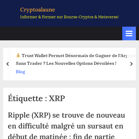
Skip
Cryptoalaune
to
Informer & Former sur Bourse-Cryptos & Metaverse!
content
Trust Wallet Permet Désormais de Gagner de l’Argent
Sans Trader ? Les Nouvelles Options Dévoilées !
prev
nex
Blog
Étiquette :
XRP
Ripple (XRP) se trouve de nouveau
en difficulté malgré un sursaut en
début de matinée : fin de partie