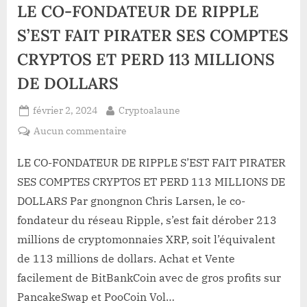
LE CO-FONDATEUR DE RIPPLE
un
:
sursaut
fin
en
S’EST FAIT PIRATER SES COMPTES
début
de
de
CRYPTOS ET PERD 113 MILLIONS
matinée
partie
:
pour
fin
DE DOLLARS
de
les
partie
pour
bulls
Posted
By
février 2, 2024
Cryptoalaune
les
?
bulls
on
sur
Aucun commentaire
?”
LE
CO-
LE CO-FONDATEUR DE RIPPLE S’EST FAIT PIRATER
FONDATEUR
SES COMPTES CRYPTOS ET PERD 113 MILLIONS DE
DE
DOLLARS Par gnongnon Chris Larsen, le co-
RIPPLE
fondateur du réseau Ripple, s’est fait dérober 213
S’EST
millions de cryptomonnaies XRP, soit l’équivalent
FAIT
PIRATER
de 113 millions de dollars. Achat et Vente
SES
facilement de BitBankCoin avec de gros profits sur
COMPTES
PancakeSwap et PooCoin Vol…
CRYPTOS