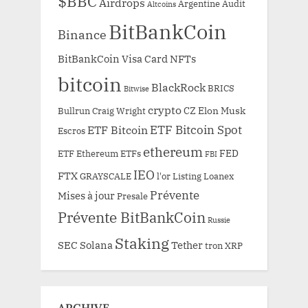
$BBC
Airdrops
Argentine
Audit
Altcoins
BitBankCoin
Binance
BitBankCoin Visa Card NFTs
bitcoin
BlackRock
BRICS
Bitwise
crypto
CZ
Elon Musk
Bullrun
Craig Wright
ETF Bitcoin Spot
ETF Bitcoin
Escros
ethereum
FED
ETF Ethereum
ETFs
FBI
IEO
FTX
GRAYSCALE
l'or
Listing
Loanex
Prévente
Mises à jour
Presale
Prévente BitBankCoin
Russie
Staking
SEC
Solana
Tether
tron
XRP