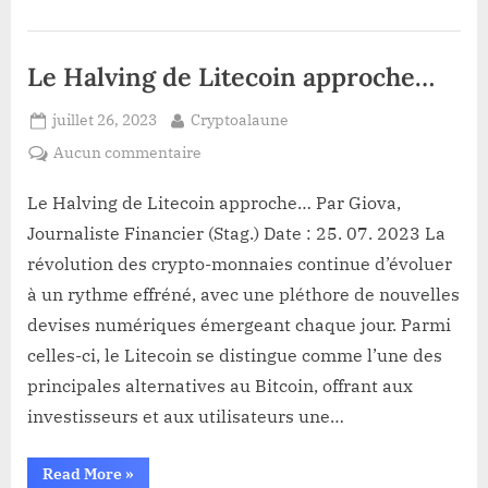
Le Halving de Litecoin approche…
Posted
By
juillet 26, 2023
Cryptoalaune
on
sur
Aucun commentaire
Le
Halving
Le Halving de Litecoin approche… Par Giova,
de
Journaliste Financier (Stag.) Date : 25. 07. 2023 La
Litecoin
révolution des crypto-monnaies continue d’évoluer
approche…
à un rythme effréné, avec une pléthore de nouvelles
devises numériques émergeant chaque jour. Parmi
celles-ci, le Litecoin se distingue comme l’une des
principales alternatives au Bitcoin, offrant aux
investisseurs et aux utilisateurs une…
“Le
Read More
»