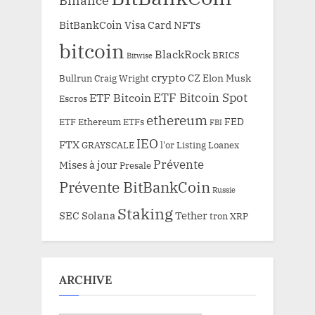
Binance
BitBankCoin Visa Card NFTs
bitcoin
BlackRock
BRICS
Bitwise
crypto
CZ
Elon Musk
Bullrun
Craig Wright
ETF Bitcoin Spot
ETF Bitcoin
Escros
ethereum
FED
ETF Ethereum
ETFs
FBI
IEO
FTX
GRAYSCALE
l'or
Listing
Loanex
Prévente
Mises à jour
Presale
Prévente BitBankCoin
Russie
Staking
SEC
Solana
Tether
tron
XRP
ARCHIVE