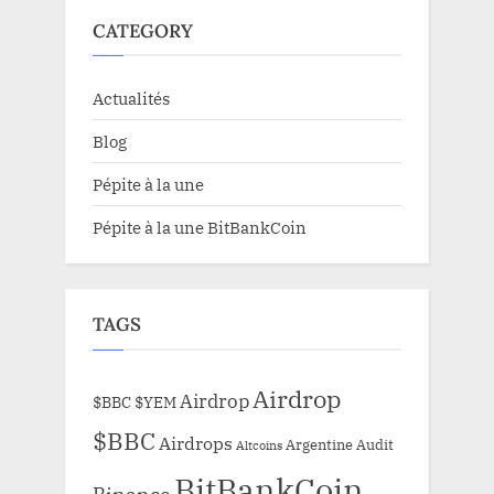
CATEGORY
Actualités
Blog
Pépite à la une
Pépite à la une BitBankCoin
TAGS
Airdrop
Airdrop
$BBC
$YEM
$BBC
Airdrops
Argentine
Audit
Altcoins
BitBankCoin