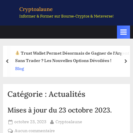
Skip
Cryptoalaune
to
Informer & Former sur Bourse-Cryptos & Metaverse!
content
Trust Wallet Permet Désormais de Gagner de l’Argent
Sans Trader ? Les Nouvelles Options Dévoilées !
prev
nex
Blog
Catégorie :
Actualités
Mises à jour du 23 octobre 2023.
Posted
By
octobre 23, 2023
Cryptoalaune
on
sur
Aucun commentaire