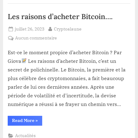
DEMOCRATES
APPELLENT
BITCOIN
Les raisons d’acheter Bitcoin….
A
LA
RESCOUSSE”
Posted
By
juillet 26, 2023
Cryptoalaune
on
sur
Aucun commentaire
Les
raisons
Est-ce le moment propice d’acheter Bitcoin ? Par
d’acheter
Giova
Les raisons d’acheter Bitcoin, c’est un
Bitcoin….
secret de polichinelle. Le Bitcoin, la première et la
plus célèbre des cryptomonnaies, a fait beaucoup
parler de lui ces dernières années. Après une
période de volatilité et d’incertitude, la devise
numérique a réussi à se frayer un chemin vers…
“Les
Read More
»
raisons
d’acheter
Bitcoin….”
Actualités