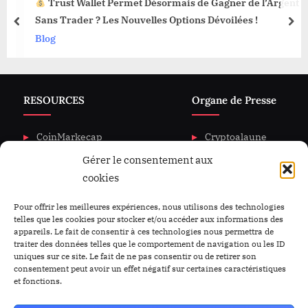
Trust Wallet Permet Désormais de Gagner de l’Argent
Sans Trader ? Les Nouvelles Options Dévoilées !
prev
nex
Blog
RESOURCES
Organe de Presse
CoinMarkecap
Cryptoalaune
Gérer le consentement aux
CoinGecKo
A propos de nous
cookies
Intigration & API
Blog
Privacy & policy
Nous Contacter
Pour offrir les meilleures expériences, nous utilisons des technologies
telles que les cookies pour stocker et/ou accéder aux informations des
appareils. Le fait de consentir à ces technologies nous permettra de
traiter des données telles que le comportement de navigation ou les ID
uniques sur ce site. Le fait de ne pas consentir ou de retirer son
consentement peut avoir un effet négatif sur certaines caractéristiques
et fonctions.