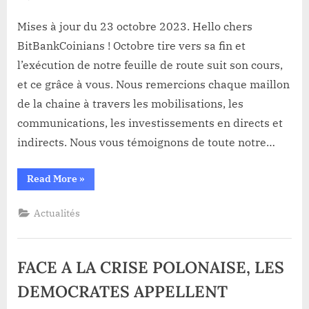
Mises
à
Mises à jour du 23 octobre 2023. Hello chers
jour
BitBankCoinians ! Octobre tire vers sa fin et
du
l’exécution de notre feuille de route suit son cours,
23
et ce grâce à vous. Nous remercions chaque maillon
octobre
de la chaine à travers les mobilisations, les
2023.
communications, les investissements en directs et
indirects. Nous vous témoignons de toute notre…
“Mises
Read More
»
à
jour
du
Actualités
23
octobre
2023.”
FACE A LA CRISE POLONAISE, LES
DEMOCRATES APPELLENT