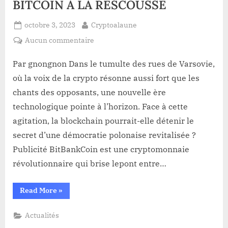
BITCOIN A LA RESCOUSSE
Posted
By
octobre 3, 2023
Cryptoalaune
on
sur
Aucun commentaire
FACE
A
Par gnongnon Dans le tumulte des rues de Varsovie,
LA
où la voix de la crypto résonne aussi fort que les
CRISE
chants des opposants, une nouvelle ère
POLONAISE,
technologique pointe à l’horizon. Face à cette
LES
agitation, la blockchain pourrait-elle détenir le
DEMOCRATES
APPELLENT
secret d’une démocratie polonaise revitalisée ?
BITCOIN
Publicité BitBankCoin est une cryptomonnaie
A
révolutionnaire qui brise lepont entre…
LA
RESCOUSSE
“FACE
Read More
»
A
LA
CRISE
Actualités
POLONAISE,
LES