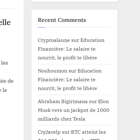
Recent Comments
elle
Cryptoalaune
sur
Education
Financière: Le salaire te
nourrit, le profit te libère
 les
Nouhoumon
sur
Education
Financière: Le salaire te
dée de
e
nourrit, le profit te libère
 la
Abraham Bigirimana
sur
Elon
Musk vers un jackpot de 1000
e
milliards chez Tesla
CryJacelp
sur
BTC atteint les