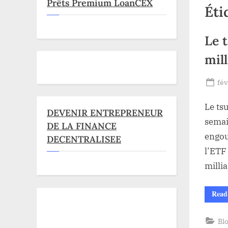
Prêts Premium LoanCEX
Éti
Le 
mil
Po
fév
on
Le ts
DEVENIR ENTREPRENEUR
semai
DE LA FINANCE
engou
DECENTRALISEE
l’ETF
milli
Read
Bl