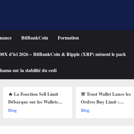
nance
BitBankCoin
Formation
 100X d’ici 2026 – BitBankCoin & Ripple (XRP) mènent le pack
ama sur la stabilité du cedi
n Sell Limit
🚨 Trust Wallet Lance les
Achete
 les Wallets
Ordres Buy Limit :
une Cr
 Pourquoi Ça
Comment Acheter vos
Chute ?
Blog
Blog
 !
Cryptos au Prix Parfait !
Limit s
!