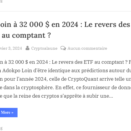
og
à
la
court
plupart
terme
sera
des
“décevant”
pour
coin à 32 000 $ en 2024 : Le revers des
investisseur
la
plupart
selon
des
 au comptant ?
Gabor
investisseurs,
selon
Gurbacs
Gabor
sted
By
sur
vier 3, 2024
Cryptoalaune
Aucun commentaire
Gurbacs”
Bitcoin
in à 32 000 $ en 2024 : Le revers des ETF au comptant ? 
à
32
 Adokpo Loin d’être identique aux prédictions autour d
000
in pour l’année 2024, celle de CryptoQuant arrive telle u
$
e dans la cryptosphère. En effet, ce fournisseur de donn
en
le que la reine des cryptos s’apprête à subir une…
2024
:
“Bitcoin
 More
»
Le
à
32
revers
000
og
$
des