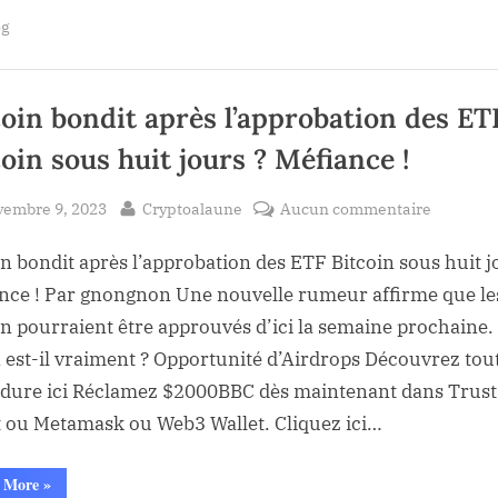
demande
og
d’ETF
spot
ETH
de
BlackRock
est
coin bondit après l’approbation des ET
confirmée”
oin sous huit jours ? Méfiance !
sted
By
sur
vembre 9, 2023
Cryptoalaune
Aucun commentaire
Bitcoin
in bondit après l’approbation des ETF Bitcoin sous huit j
bondit
après
nce ! Par gnongnon Une nouvelle rumeur affirme que l
l’approb
in pourraient être approuvés d’ici la semaine prochaine.
des
 est-il vraiment ? Opportunité d’Airdrops Découvrez tout
ETF
dure ici Réclamez $2000BBC dès maintenant dans Trust
Bitcoin
t ou Metamask ou Web3 Wallet. Cliquez ici…
sous
huit
“Bitcoin
 More
»
jours