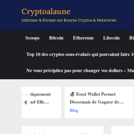
Skip
Cryptoalaune
to
Informer & Former sur Bourse-Cryptos & Metaverse!
content
Scoops
Bitcoin
Ethereum
Litecoin
Bi
Top 10 des cryptos sous-évalués qui pouvaient faire
Ne vous précipitez pas pour changer vos dollars – Mah
quement
💰 Trust Wallet Permet
🔥 La Fonctio
 Elle
Désormais de Gagner de
Débarque sur
prev
 des Buy
l’Argent Sans Trader ? Les
Web3 : Voici
Blog
Blog
ets Web3
Nouvelles Options
Change Tout
Dévoilées !