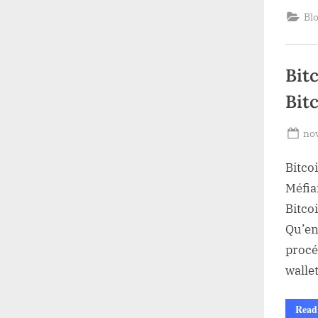
Bl
Bit
Bitc
Po
no
on
Bitco
Méfia
Bitco
Qu’en
procé
walle
Read