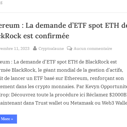
les
og
véritable
raison
approu
pour
laquelle
pas
Gary
Gensler
ereum : La demande d’ETF spot ETH d
ne
les
approuve
ckRock est confirmée
pas”
sted
By
sur
vembre 11, 2023
Cryptoalaune
Aucun commentaire
Ethere
eum : La demande d’ETF spot ETH de BlackRock est
:
La
rmée BlackRock, le géant mondial de la gestion d’actifs,
deman
it de lancer un ETF basé sur Ethereum, renforçant son
d’ETF
ement dans les crypto monnaies. Par Kevyn Opportunit
spot
drop: Découvrez toute la procédure ici Réclamez $2000
ETH
aintenant dans Trust wallet ou Metamask ou Web3 Wall
de
BlackR
“Ethereum
 More
»
est
:
confir
La