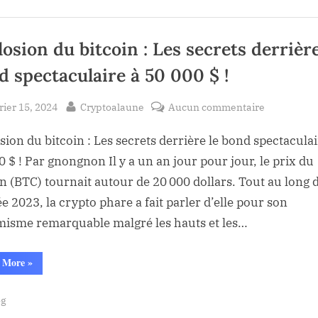
:
drainés
Plus
de
en
2,2
milliards
osion du bitcoin : Les secrets derrière
une
$
drainés
semaine
en
d spectaculaire à 50 000 $ !
une
semaine”
sted
By
sur
rier 15, 2024
Cryptoalaune
Aucun commentaire
Explosion
sion du bitcoin : Les secrets derrière le bond spectaculai
du
bitcoin
0 $ ! Par gnongnon Il y a un an jour pour jour, le prix du
:
in (BTC) tournait autour de 20 000 dollars. Tout au long 
Les
e 2023, la crypto phare a fait parler d’elle pour son
secrets
isme remarquable malgré les hauts et les…
derrière
le
“Explosion
 More
»
bond
du
bitcoin
spectacula
:
og
Les
à
secrets