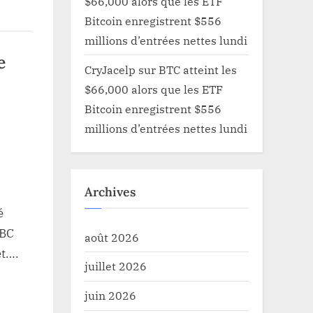
$66,000 alors que les ETF
Bitcoin enregistrent $556
ve
millions d’entrées nettes lundi
e
CryJacelp
sur
BTC atteint les
$66,000 alors que les ETF
Bitcoin enregistrent $556
millions d’entrées nettes lundi
um
de
Archives
é
BBC
août 2026
et….
juillet 2026
ock
juin 2026
mée