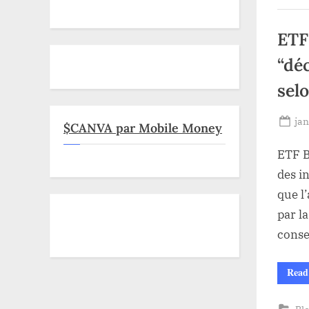
ETF
“dé
sel
Po
jan
$CANVA par Mobile Money
on
ETF B
des i
que l
par l
conse
Read