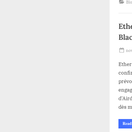
Bl
Eth
Bla
Po
no
on
Ether
confi
prévo
engag
d’Air
dès m
Read