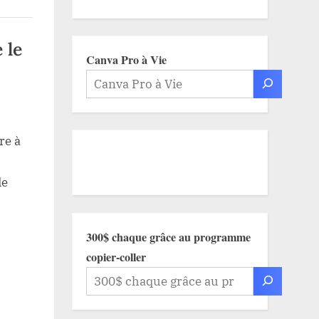
 le
Canva Pro à Vie
re à
de
300$ chaque grâce au programme
copier-coller
ire