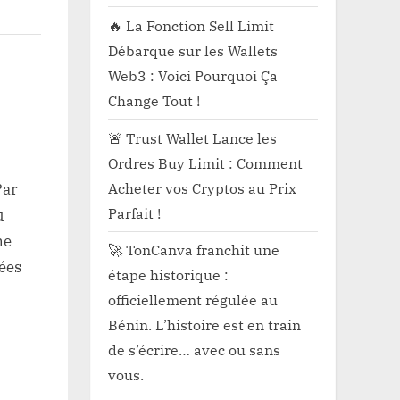
🔥 La Fonction Sell Limit
Débarque sur les Wallets
s,
Web3 : Voici Pourquoi Ça
Change Tout !
🚨 Trust Wallet Lance les
Ordres Buy Limit : Comment
Acheter vos Cryptos au Prix
Par
Parfait !
u
ne
🚀 TonCanva franchit une
ées
étape historique :
officiellement régulée au
Bénin. L’histoire est en train
de s’écrire… avec ou sans
vous.