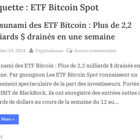
quette :
ETF Bitcoin Spot
tsunami des ETF Bitcoin : Plus de 2,2
liards $ drainés en une semaine
sted
By
sur
rier 19, 2024
Cryptoalaune
Aucun commentaire
Le
unami des ETF Bitcoin : Plus de 2,2 milliards $ drainés e
tsunami
des
ne. Par gnongnon Les ETF Bitcoin Spot connaissent un
ETF
ement spectaculaire de la part des investisseurs. Portés
Bitcoin
 IBIT de BlackRock, ils ont enregistré des entrées nettes 
:
ards de dollars au cours de la semaine du 12 au…
Plus
de
“Le
 More
»
2,2
tsunami
des
milliards
ETF
og
Bitcoin
$