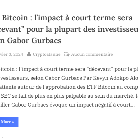
50
derrière
le
000
bond
spectaculaire
 Bitcoin : l’impact à court terme sera
$
à
50
!
000
cevant” pour la plupart des investisseu
$
!”
on Gabor Gurbacs
sted
By
sur
vier 3, 2024
Cryptoalaune
Aucun commentaire
ETF
itcoin : l’impact à court terme sera “décevant” pour la p
Bitcoin
:
nvestisseurs, selon Gabor Gurbacs Par Kevyn Adokpo Al
l’impact
’attente autour de l’approbation des ETF Bitcoin au comp
à
a SEC se fait de plus en plus palpable au sein du marché, l
court
iller Gabor Gurbacs évoque un impact négatif à court…
terme
sera
“ETF
 More
»
“décevant”
Bitcoin
:
pour
l’impact