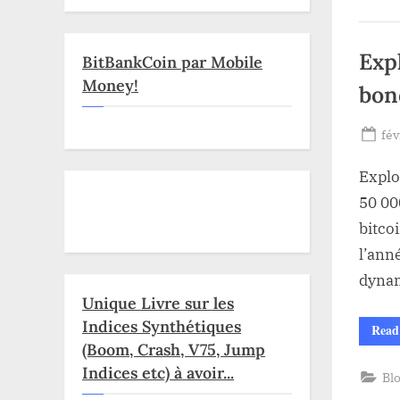
Expl
BitBankCoin par Mobile
Money!
bon
Po
fév
on
Explo
50 00
bitco
l’anné
dynam
Unique Livre sur les
Indices Synthétiques
Read
(Boom, Crash, V75, Jump
Indices etc) à avoir...
Bl