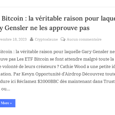
en
ETF
2024
:
au
Le
revers
Bitcoin : la véritable raison pour laqu
comptant
des
ETF
?
au
y Gensler ne les approuve pas
comptant
?”
sted
By
sur
vembre 18, 2023
Cryptoalaune
Aucun commentaire
ETF
itcoin : la véritable raison pour laquelle Gary Gensler ne
Bitcoin
:
uve pas Les ETF Bitcoin se font attendre malgré toute la
la
 volonté de leurs créateurs ? Cathie Wood a une petite i
véritabl
tuation. Par Kevyn Opportunité d’Airdrop Découvrez toute
raison
dure ici Réclamez $2000BBC dès maintenant dans Trust
pour
t ou…
laquell
Gary
“ETF
 More
»
Gensler
Bitcoin
ne
:
la