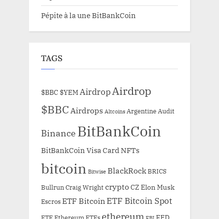
Pépite à la une BitBankCoin
TAGS
Airdrop
Airdrop
$BBC
$YEM
$BBC
Airdrops
Argentine
Audit
Altcoins
BitBankCoin
Binance
BitBankCoin Visa Card NFTs
bitcoin
BlackRock
BRICS
Bitwise
crypto
CZ
Elon Musk
Bullrun
Craig Wright
ETF Bitcoin Spot
ETF Bitcoin
Escros
ethereum
FED
ETF Ethereum
ETFs
FBI