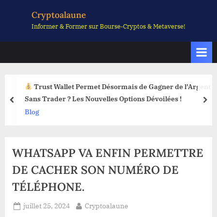
Skip
Cryptoalaune
to
Informer & Former sur Bourse-Cryptos & Metaverse!
content
Trust Wallet Permet Désormais de Gagner de l’Argent
Sans Trader ? Les Nouvelles Options Dévoilées !
prev
nex
Blog
WHATSAPP VA ENFIN PERMETTRE
DE CACHER SON NUMÉRO DE
TÉLÉPHONE.
Posted
By
juillet 25, 2024
Cryptoalaune
on