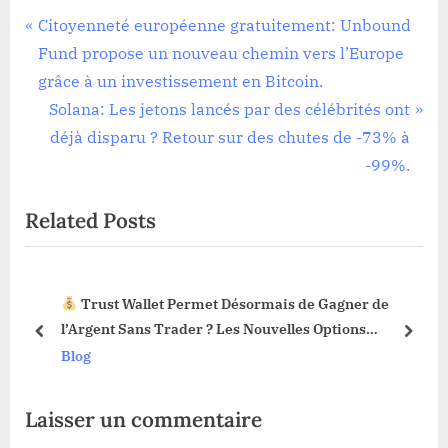
Navigation
P
Citoyenneté européenne gratuitement: Unbound
r
Fund propose un nouveau chemin vers l’Europe
de
e
grâce à un investissement en Bitcoin.
l’article
v
N
Solana: Les jetons lancés par des célébrités ont
i
e
déjà disparu ? Retour sur des chutes de -73% à
o
x
-99%.
u
t
Related Posts
s
P
P
o
o
s
Trust Wallet Permet Désormais de Gagner de
s
t
3 !
l’Argent Sans Trader ? Les Nouvelles Options
t
:
prev
next
Dévoilées !
Blog
:
Laisser un commentaire