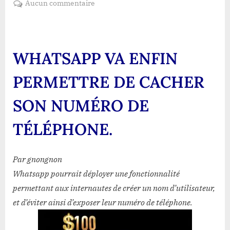
sur
Aucun commentaire
WHATSAPP
VA
ENFIN
PERMETTRE
WHATSAPP VA ENFIN
DE
CACHER
PERMETTRE DE CACHER
SON
NUMÉRO
SON NUMÉRO DE
DE
TÉLÉPHONE.
TÉLÉPHONE.
Par gnongnon
Whatsapp pourrait déployer une fonctionnalité
permettant aux internautes de créer un nom d’utilisateur,
et d’éviter ainsi d’exposer leur numéro de téléphone.