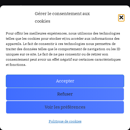
CoinMarkecap
Cryptoalaune
Gérer le consentement aux
CoinGecKo
A propos de nous
cookies
Intigration & API
Blog
Pour offrir les meilleures expériences, nous utilisons des technologies
Privacy & policy
Nous Contacter
telles que les cookies pour stocker et/ou accéder aux informations des
appareils. Le fait de consentir à ces technologies nous permettra de
traiter des données telles que le comportement de navigation ou les ID
uniques sur ce site. Le fait de ne pas consentir ou de retirer son
consentement peut avoir un effet négatif sur certaines caractéristiques
et fonctions.
Accepter
Refuser
Voir les préférences
Copyright © 2023-2026 Cryptoalaune.
Politique de cookies
Powered by
PressBook News WordPress theme