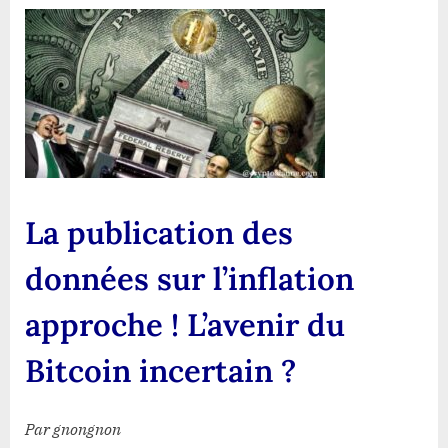
publi
des
donn
sur
l’infl
appr
!
L’ave
du
La publication des
Bitco
incer
données sur l’inflation
?
approche ! L’avenir du
Bitcoin incertain ?
Par gnongnon