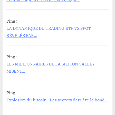
données
sur
l’inflation
Ping :
LA DYNAMIQUE DU TRADING ETF VS SPOT
approche
RÉVÉLÉE PAR...
!
L’avenir
du
Ping :
Bitcoin
LES MILLIONNAIRES DE LA SILICON VALLEY
incertain
MISENT...
?”
Ping :
Explosion du bitcoin : Les secrets derrière le bond...