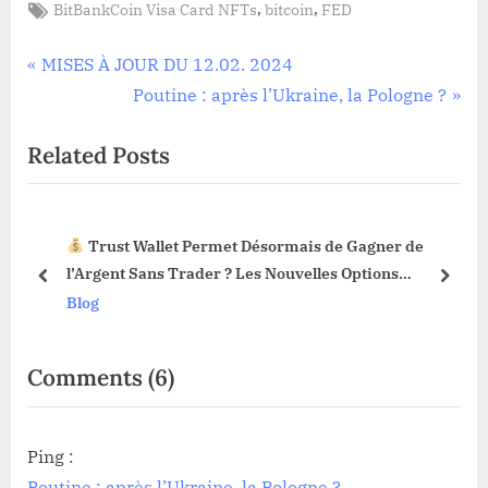
Tags:
,
,
BitBankCoin Visa Card NFTs
bitcoin
FED
Navigation
P
MISES À JOUR DU 12.02. 2024
r
N
Poutine : après l’Ukraine, la Pologne ?
de
e
e
Related Posts
l’article
v
x
i
t
o
P
Trust Wallet Permet Désormais de Gagner de
u
o
3 !
l’Argent Sans Trader ? Les Nouvelles Options
s
s
prev
next
Dévoilées !
Blog
P
t
o
:
s
on
Comments
(6)
t
“La
:
publication
Ping :
des
Poutine : après l’Ukraine, la Pologne ?