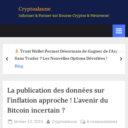
Skip
Cryptoalaune
to
Informer & Former sur Bourse-Cryptos & Metaverse!
content
Trust Wallet Permet Désormais de Gagner de l’Argent
Sans Trader ? Les Nouvelles Options Dévoilées !
prev
nex
Blog
La publication des données sur
l’inflation approche ! L’avenir du
Bitcoin incertain ?
Posted
By
sur
février 13, 2024
Cryptoalaune
6 commentaires
on
La