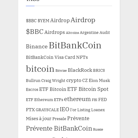
Airdrop
Airdrop
$BBC
$YEM
$BBC
Airdrops
Argentine
Audit
Altcoins
BitBankCoin
Binance
BitBankCoin Visa Card NFTs
bitcoin
BlackRock
BRICS
Bitwise
crypto
CZ
Elon Musk
Bullrun
Craig Wright
ETF Bitcoin Spot
ETF Bitcoin
Escros
ethereum
FED
ETF Ethereum
ETFs
FBI
IEO
FTX
GRAYSCALE
l'or
Listing
Loanex
Prévente
Mises à jour
Presale
Prévente BitBankCoin
Russie