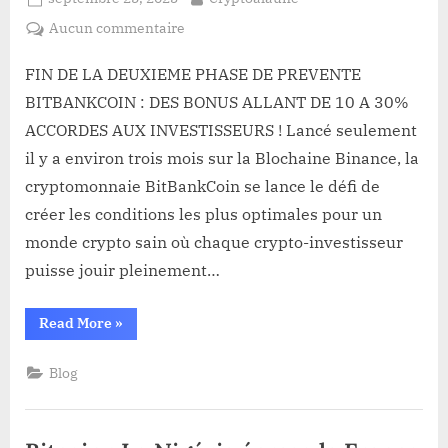
VIGUEUR
EN
on
sur
Aucun commentaire
2019”
FIN
DE
FIN DE LA DEUXIEME PHASE DE PREVENTE
LA
BITBANKCOIN : DES BONUS ALLANT DE 10 A 30%
DEUXIEME
ACCORDES AUX INVESTISSEURS ! Lancé seulement
PHASE
il y a environ trois mois sur la Blochaine Binance, la
DE
cryptomonnaie BitBankCoin se lance le défi de
PREVENTE
BITBANKCOIN :
créer les conditions les plus optimales pour un
DES
monde crypto sain où chaque crypto-investisseur
BONUS
puisse jouir pleinement…
ALLANT
DE
“FIN
Read More
»
10
DE
A
LA
DEUXIEME
30%
Blog
PHASE
DE
ACCORDES
PREVENTE
AUX
BITBANKCOIN :
DES
INVESTISSEURS !