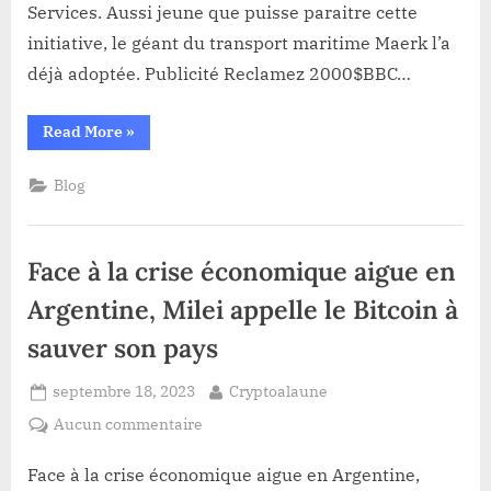
Etats-
Services. Aussi jeune que puisse paraitre cette
Unis
initiative, le géant du transport maritime Maerk l’a
lance
déjà adoptée. Publicité Reclamez 2000$BBC…
sa
propre
“Citi
Read More
»
blockchaine
Token
pour
Services:
La
faciliter
Blog
3e
banque
les
des
transactions
Etats-
Unis
internationales
Face à la crise économique aigue en
lance
sa
propre
Argentine, Milei appelle le Bitcoin à
blockchaine
pour
sauver son pays
faciliter
les
transactions
Posted
By
internationales”
septembre 18, 2023
Cryptoalaune
on
sur
Aucun commentaire
Face
à
Face à la crise économique aigue en Argentine,