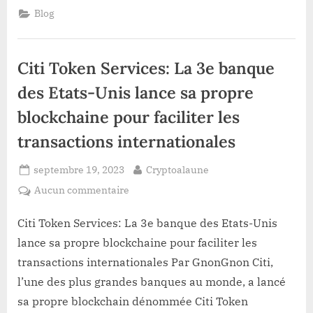
METAMASK
Blog
VIA
SON
PLUGIN
SUR
ANDROID
Citi Token Services: La 3e banque
OU
iOS.
Bonus
des Etats-Unis lance sa propre
de
2000$
blockchaine pour faciliter les
BitBankCoin”
transactions internationales
Posted
By
septembre 19, 2023
Cryptoalaune
on
sur
Aucun commentaire
Citi
Token
Citi Token Services: La 3e banque des Etats-Unis
Services:
lance sa propre blockchaine pour faciliter les
La
transactions internationales Par GnonGnon Citi,
3e
l’une des plus grandes banques au monde, a lancé
banque
sa propre blockchain dénommée Citi Token
des