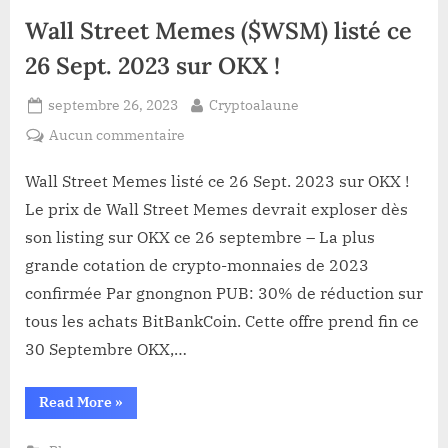
Wall Street Memes ($WSM) listé ce
26 Sept. 2023 sur OKX !
Posted
By
septembre 26, 2023
Cryptoalaune
on
sur
Aucun commentaire
Wall
Street
Wall Street Memes listé ce 26 Sept. 2023 sur OKX !
Memes
Le prix de Wall Street Memes devrait exploser dès
($WSM)
son listing sur OKX ce 26 septembre – La plus
listé
grande cotation de crypto-monnaies de 2023
ce
confirmée Par gnongnon PUB: 30% de réduction sur
26
Sept.
tous les achats BitBankCoin. Cette offre prend fin ce
2023
30 Septembre OKX,…
sur
OKX !
“Wall
Read More
»
Street
Memes
($WSM)