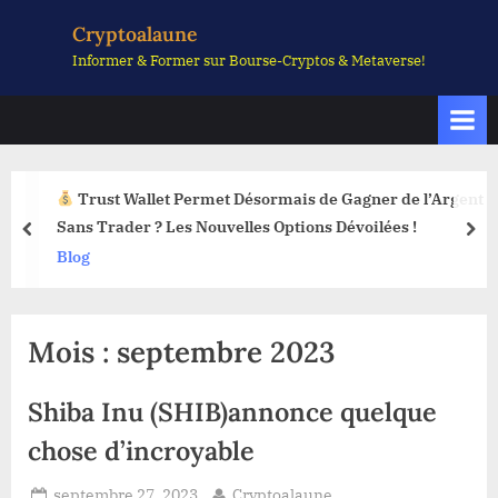
Skip
Cryptoalaune
to
Informer & Former sur Bourse-Cryptos & Metaverse!
content
Trust Wallet Permet Désormais de Gagner de l’Argent
Sans Trader ? Les Nouvelles Options Dévoilées !
prev
nex
Blog
Mois :
septembre 2023
Shiba Inu (SHIB)annonce quelque
chose d’incroyable
Posted
By
septembre 27, 2023
Cryptoalaune