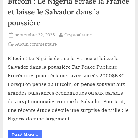
Bitcoin : Le Nigéria écrase la France
BONUS
ALLANT
DE
et laisse le Salvador dans la
10
A
poussière
30%
ACCORDES
AUX
Posted
By
INVESTISSEURS !”
septembre 22, 2023
Cryptoalaune
on
sur
Aucun commentaire
Bitcoin :
Le
Bitcoin : Le Nigéria écrase la France et laisse le
Nigéria
Salvador dans la poussière Par Peace Publicité
écrase
Procédures pour réclamer avec succès 2000$BBC
la
Lorsqu’on pense au Bitcoin, on pense souvent aux
France
grandes puissances économiques ou aux paradis
et
laisse
des cryptomonnaies comme le Salvador. Pourtant,
le
une récente étude dévoile une surprise de taille : le
Salvador
Nigeria domine largement…
dans
la
“Bitcoin :
Read More
»
poussière