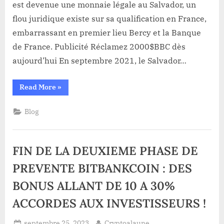
est devenue une monnaie légale au Salvador, un
LES
flou juridique existe sur sa qualification en France,
AUTORITÉS
FRANÇAISES
embarrassant en premier lieu Bercy et la Banque
RATTRAPEES
de France. Publicité Réclamez 2000$BBC dès
PAR
aujourd’hui En septembre 2021, le Salvador…
L’ARTICLE
54-
“DONNER
Read More
»
10
COURS
DU
LEGAL
AU
CODE
Blog
BITCOIN?
LES
MONETAIRE
AUTORITÉS
ET
FRANÇAISES
RATTRAPEES
FINANCIER
FIN DE LA DEUXIEME PHASE DE
PAR
L’ARTICLE
ENTRE
54-
PREVENTE BITBANKCOIN : DES
EN
10
DU
VIGUEUR
BONUS ALLANT DE 10 A 30%
CODE
MONETAIRE
EN
ET
ACCORDES AUX INVESTISSEURS !
2019
FINANCIER
ENTRE
EN
Posted
By
septembre 25, 2023
Cryptoalaune