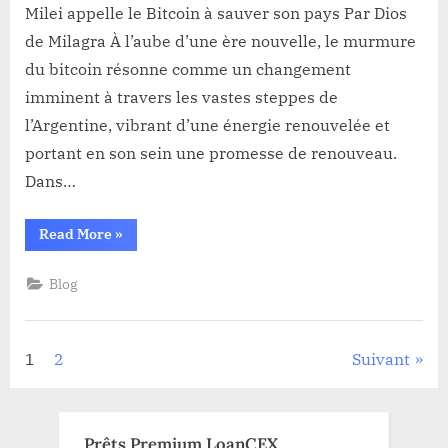
la
Milei appelle le Bitcoin à sauver son pays Par Dios
crise
de Milagra À l’aube d’une ère nouvelle, le murmure
économique
du bitcoin résonne comme un changement
aigue
imminent à travers les vastes steppes de
en
Argentine,
l’Argentine, vibrant d’une énergie renouvelée et
Milei
portant en son sein une promesse de renouveau.
appelle
Dans…
le
Bitcoin
“Face
Read More
»
à
à
sauver
la
crise
son
Blog
économique
aigue
pays
en
Argentine,
Milei
Pagination
1
2
Suivant
appelle
le
Bitcoin
des
à
sauver
son
Prêts Premium LoanCEX
pays”