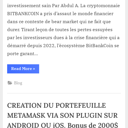
crypto
investissement sain Par Abdul A. La cryptomonnaie
pour
BITBANKCOIN a pris d’assaut le monde financier
un
dans ce contexte de bear market qui ne fait que
investissement
durer. Tirant leçon de toutes les pertes essuyées
sain
par les investisseurs dues à la crise financière qui a
démarré depuis 2022, l’écosystème BitBankCoin se
porte garant…
“BitBankCoin,
Read More
»
l’écosystème
crypto
pour
Blog
un
investissement
sain”
CREATION DU PORTEFEUILLE
METAMASK VIA SON PLUGIN SUR
ANDROID OU iOS. Bonus de 2000$