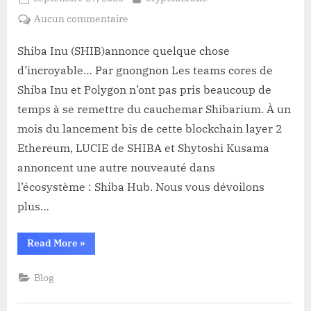
on
sur
Aucun commentaire
Shiba
Inu
Shiba Inu (SHIB)annonce quelque chose
(SHIB)annonce
d’incroyable… Par gnongnon Les teams cores de
quelque
Shiba Inu et Polygon n’ont pas pris beaucoup de
chose
temps à se remettre du cauchemar Shibarium. À un
d’incroyable
mois du lancement bis de cette blockchain layer 2
Ethereum, LUCIE de SHIBA et Shytoshi Kusama
annoncent une autre nouveauté dans
l’écosystème : Shiba Hub. Nous vous dévoilons
plus…
“Shiba
Read More
»
Inu
(SHIB)annonce
quelque
Blog
chose
d’incroyable”