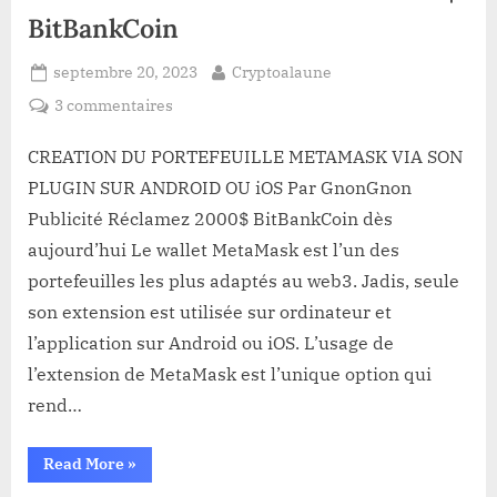
BitBankCoin
Posted
By
septembre 20, 2023
Cryptoalaune
on
sur
3 commentaires
CREATION
DU
CREATION DU PORTEFEUILLE METAMASK VIA SON
PORTEFEUILLE
PLUGIN SUR ANDROID OU iOS Par GnonGnon
METAMASK
Publicité Réclamez 2000$ BitBankCoin dès
VIA
aujourd’hui Le wallet MetaMask est l’un des
SON
portefeuilles les plus adaptés au web3. Jadis, seule
PLUGIN
SUR
son extension est utilisée sur ordinateur et
ANDROID
l’application sur Android ou iOS. L’usage de
OU
l’extension de MetaMask est l’unique option qui
iOS.
rend…
Bonus
de
2000$
“CREATION
Read More
»
DU
BitBankCoin
PORTEFEUILLE