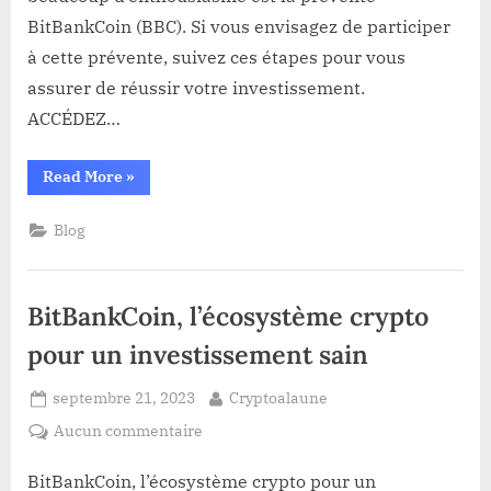
?
BitBankCoin (BBC). Si vous envisagez de participer
à cette prévente, suivez ces étapes pour vous
assurer de réussir votre investissement.
ACCÉDEZ…
“COMMENT
Read More
»
PARTICIPER
À
LA
Blog
PRÉVENTE
BITBANKCOIN
AVEC
SUCCÈS
?”
BitBankCoin, l’écosystème crypto
pour un investissement sain
Posted
By
septembre 21, 2023
Cryptoalaune
on
sur
Aucun commentaire
BitBankCoin,
l’écosystème
BitBankCoin, l’écosystème crypto pour un