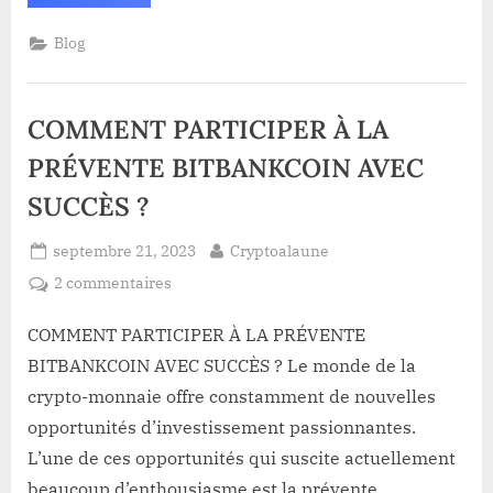
Le
Nigéria
écrase
Blog
la
France
et
laisse
le
COMMENT PARTICIPER À LA
Salvador
dans
la
PRÉVENTE BITBANKCOIN AVEC
poussière”
SUCCÈS ?
Posted
By
septembre 21, 2023
Cryptoalaune
on
sur
2 commentaires
COMMENT
PARTICIPER
COMMENT PARTICIPER À LA PRÉVENTE
À
BITBANKCOIN AVEC SUCCÈS ? Le monde de la
LA
crypto-monnaie offre constamment de nouvelles
PRÉVENTE
opportunités d’investissement passionnantes.
BITBANKCOIN
L’une de ces opportunités qui suscite actuellement
AVEC
SUCCÈS
beaucoup d’enthousiasme est la prévente