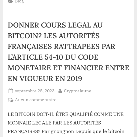
Blog
listé
ce
26
Sept.
2023
DONNER COURS LEGAL AU
sur
OKX !”
BITCOIN? LES AUTORITÉS
FRANÇAISES RATTRAPEES PAR
L’ARTICLE 54-10 DU CODE
MONETAIRE ET FINANCIER ENTRE
EN VIGUEUR EN 2019
Posted
By
septembre 25, 2023
Cryptoalaune
on
sur
Aucun commentaire
DONNER
COURS
LE BITCOIN DOIT-IL ÊTRE QUALIFIÉ COMME UNE
LEGAL
MONNAIE LÉGALE PAR LES AUTORITÉS
AU
FRANÇAISES? Par gnongnon Depuis que le bitcoin
BITCOIN?