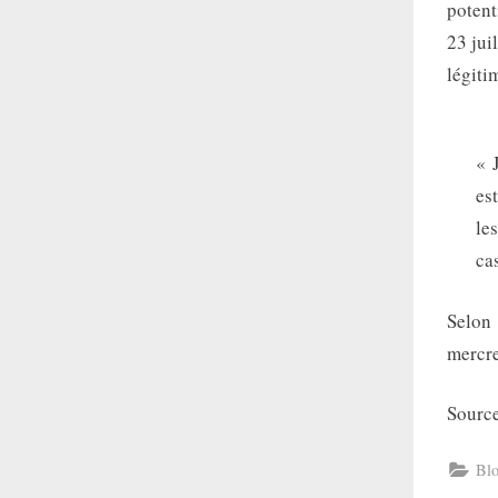
potent
23 jui
légiti
« 
es
le
ca
Selon
mercre
Sourc
Bl