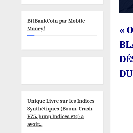
BitBankCoin par Mobile
« 
Money!
BL
DÉ
DU
Unique Livre sur les Indices
Synthétiques (Boom, Crash,
V75, Jump Indices etc) à
avoir...