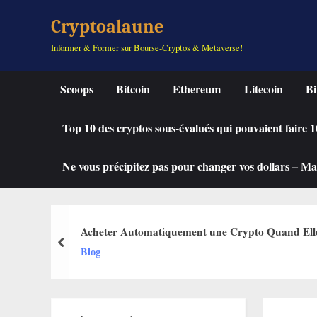
Skip
Cryptoalaune
to
Informer & Former sur Bourse-Cryptos & Metaverse!
content
Scoops
Bitcoin
Ethereum
Litecoin
Bi
Top 10 des cryptos sous-évalués qui pouvaient faire
Ne vous précipitez pas pour changer vos dollars – Mah
Acheter Automatiquement une Crypto Quand Elle C
prev
Blog