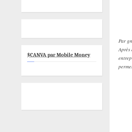
Par g
Après 
$CANVA par Mobile Money
entrep
permet