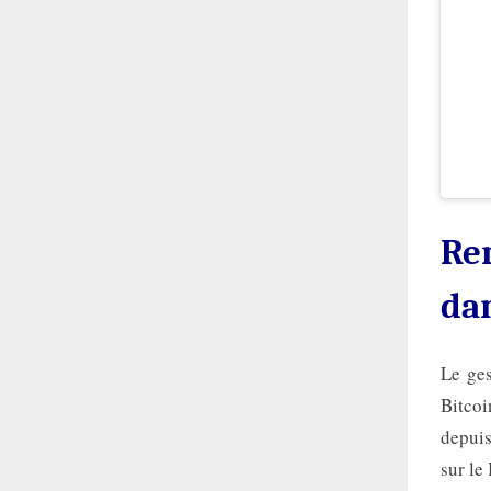
Ren
dan
Le ges
Bitcoi
depuis
sur le