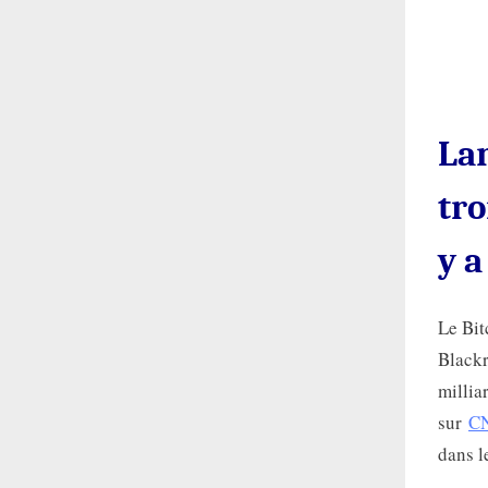
Lar
tro
y a
Le Bit
Blackr
millia
sur
C
dans l