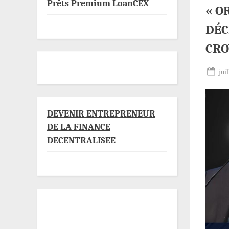
Prêts Premium LoanCEX
« O
DÉC
CRO
Pos
jui
on
DEVENIR ENTREPRENEUR
DE LA FINANCE
DECENTRALISEE