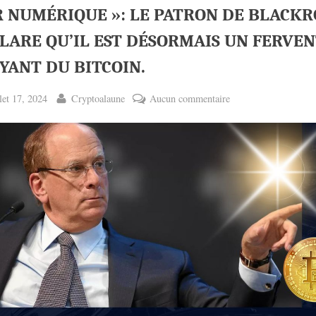
R NUMÉRIQUE »: LE PATRON DE BLACK
LARE QU’IL EST DÉSORMAIS UN FERVE
YANT DU BITCOIN.
ted
By
sur
llet 17, 2024
Cryptoalaune
Aucun commentaire
« OR
NUMÉRIQUE »:
LE
PATRON
DE
BLACKROCK
DÉCLARE
QU’IL
EST
DÉSORMAIS
UN
FERVENT