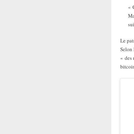
« 
Mai
su
Le pat
Selon 
« des 
bitcoi