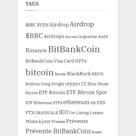
TAGS
Airdrop
Airdrop
$BBC
$YEM
$BBC
Airdrops
Argentine
Audit
Altcoins
BitBankCoin
Binance
BitBankCoin Visa Card NFTs
bitcoin
BlackRock
BRICS
Bitwise
crypto
CZ
Elon Musk
Bullrun
Craig Wright
ETF Bitcoin Spot
ETF Bitcoin
Escros
ethereum
FED
ETF Ethereum
ETFs
FBI
IEO
FTX
GRAYSCALE
l'or
Listing
Loanex
Prévente
Mises à jour
Presale
Prévente BitBankCoin
Russie