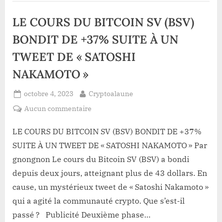
citoyens
mais
à
LE COURS DU BITCOIN SV (BSV)
à
l’adoption
d’un
risques
moyen
BONDIT DE +37% SUITE À UN
de
paiement
TWEET DE « SATOSHI
novateur
mais
à
NAKAMOTO »
risques”
Posted
By
octobre 4, 2023
Cryptoalaune
on
sur
Aucun commentaire
LE
COURS
LE COURS DU BITCOIN SV (BSV) BONDIT DE +37%
DU
SUITE À UN TWEET DE « SATOSHI NAKAMOTO » Par
BITCOIN
gnongnon Le cours du Bitcoin SV (BSV) a bondi
SV
depuis deux jours, atteignant plus de 43 dollars. En
(BSV)
cause, un mystérieux tweet de « Satoshi Nakamoto »
BONDIT
DE
qui a agité la communauté crypto. Que s’est-il
+37%
passé ? Publicité Deuxième phase…
SUITE