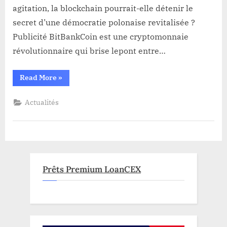
agitation, la blockchain pourrait-elle détenir le
DEMOCRATES
APPELLENT
secret d’une démocratie polonaise revitalisée ?
BITCOIN
Publicité BitBankCoin est une cryptomonnaie
A
révolutionnaire qui brise lepont entre…
LA
RESCOUSSE
“FACE
Read More
»
A
LA
CRISE
Actualités
POLONAISE,
LES
DEMOCRATES
APPELLENT
BITCOIN
A
LA
RESCOUSSE”
Prêts Premium LoanCEX