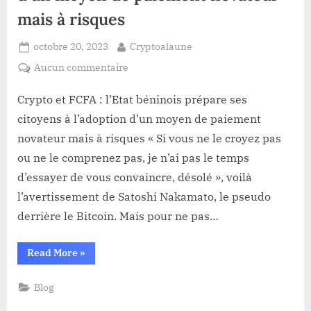
mais à risques
Posted
By
octobre 20, 2023
Cryptoalaune
on
sur
Aucun commentaire
Crypto
et
Crypto et FCFA : l’Etat béninois prépare ses
FCFA :
citoyens à l’adoption d’un moyen de paiement
l’Etat
novateur mais à risques « Si vous ne le croyez pas
béninois
ou ne le comprenez pas, je n’ai pas le temps
prépare
d’essayer de vous convaincre, désolé », voilà
ses
citoyens
l’avertissement de Satoshi Nakamato, le pseudo
à
derrière le Bitcoin. Mais pour ne pas…
l’adoption
d’un
“Crypto
Read More
»
moyen
et
FCFA :
de
l’Etat
Blog
paiement
béninois
prépare
novateur
ses