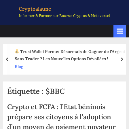
Skip
Cryptoalaune
to
Informer & Former sur Bourse-Cryptos & Metaverse!
content
Trust Wallet Permet Désormais de Gagner de l’Argent
Sans Trader ? Les Nouvelles Options Dévoilées !
prev
nex
Blog
Étiquette :
$BBC
Crypto et FCFA : l’Etat béninois
prépare ses citoyens à l’adoption
d’un moyen de paiement novateur