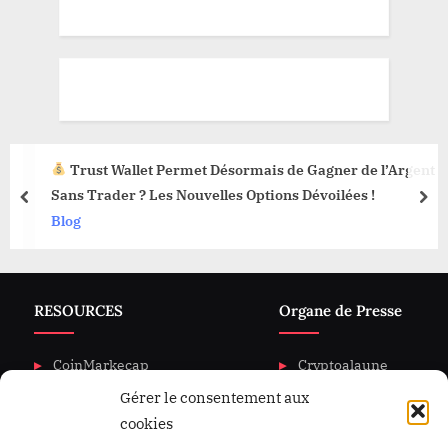
Trust Wallet Permet Désormais de Gagner de l’Argent
Sans Trader ? Les Nouvelles Options Dévoilées !
prev
nex
Blog
RESOURCES
Organe de Presse
CoinMarkecap
Cryptoalaune
Gérer le consentement aux
CoinGecKo
A propos de nous
cookies
Intigration & API
Blog