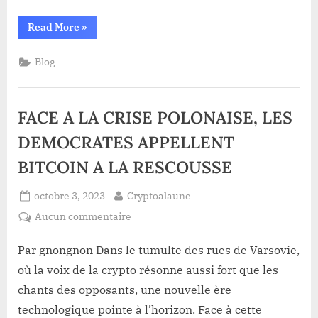
À
“LE
Read More
»
UN
COURS
DU
TWEET
BITCOIN
Blog
DE
SV
(BSV)
«
BONDIT
DE
SATOSHI
+37%
FACE A LA CRISE POLONAISE, LES
NAKAMOTO »
SUITE
À
UN
DEMOCRATES APPELLENT
TWEET
DE
BITCOIN A LA RESCOUSSE
«
SATOSHI
NAKAMOTO »”
Posted
By
octobre 3, 2023
Cryptoalaune
on
sur
Aucun commentaire
FACE
A
Par gnongnon Dans le tumulte des rues de Varsovie,
LA
où la voix de la crypto résonne aussi fort que les
CRISE
chants des opposants, une nouvelle ère
POLONAISE,
technologique pointe à l’horizon. Face à cette
LES