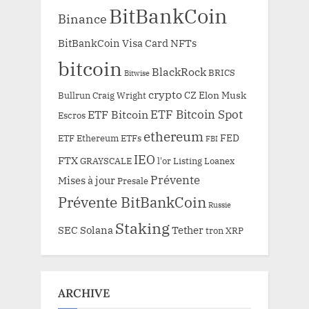
BitBankCoin
Binance
BitBankCoin Visa Card NFTs
bitcoin
BlackRock
BRICS
Bitwise
crypto
CZ
Elon Musk
Bullrun
Craig Wright
ETF Bitcoin Spot
ETF Bitcoin
Escros
ethereum
FED
ETF Ethereum
ETFs
FBI
IEO
FTX
GRAYSCALE
l'or
Listing
Loanex
Prévente
Mises à jour
Presale
Prévente BitBankCoin
Russie
Staking
SEC
Solana
Tether
tron
XRP
ARCHIVE