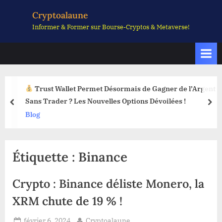
Skip
Cryptoalaune
to
Informer & Former sur Bourse-Cryptos & Metaverse!
content
Trust Wallet Permet Désormais de Gagner de l’Argent
Sans Trader ? Les Nouvelles Options Dévoilées !
prev
nex
Blog
Étiquette :
Binance
Crypto : Binance déliste Monero, la
XRM chute de 19 % !
Posted
By
février 6, 2024
Cryptoalaune