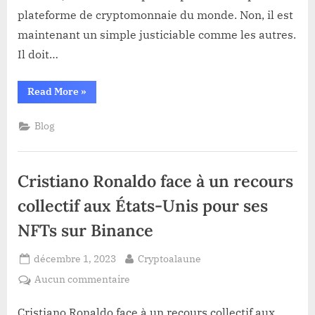
plateforme de cryptomonnaie du monde. Non, il est
UN
ACCORD
maintenant un simple justiciable comme les autres.
DE
Il doit…
PLAIDOYER
AUX
“L’EX-
Read More
»
USA.
PATRON
DE
BINANCE,
Blog
CZ,
OBTIENT
UN
ACCORD
DE
Cristiano Ronaldo face à un recours
PLAIDOYER
AUX
USA.
collectif aux États-Unis pour ses
”
NFTs sur Binance
Posted
By
décembre 1, 2023
Cryptoalaune
on
sur
Aucun commentaire
Cristiano
Ronaldo
Cristiano Ronaldo face à un recours collectif aux