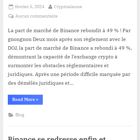
Posted
By
février 5, 2024
Cryptoalaune
on
sur
Aucun commentaire
La
part
La part de marché de Binance rebondit à 49 % ! Par
de
gnongnon Deux mois après son règlement avec le
marché
DOJ, la part de marché de Binance a rebondi à 49 %,
de
démontrant la capacité de l’exchange crypto à
Binance
surmonter les obstacles réglementaires et
rebondit
à
juridiques. Après une période difficile marquée par
49
des démêlés juridiques et…
%
!
“La
Read More
»
part
de
marché
Blog
de
Binance
rebondit
à
49
Binance se redresse enfin et
%