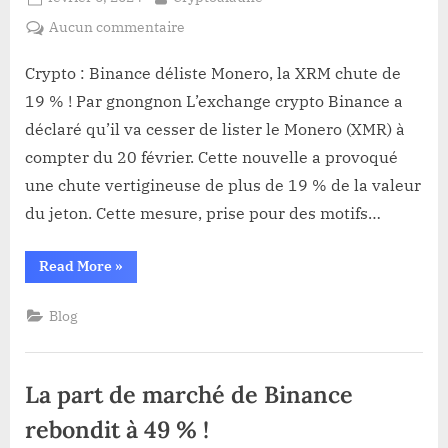
on
sur
Aucun commentaire
Crypto
:
Crypto : Binance déliste Monero, la XRM chute de
Binance
19 % ! Par gnongnon L’exchange crypto Binance a
déliste
déclaré qu’il va cesser de lister le Monero (XMR) à
Monero,
compter du 20 février. Cette nouvelle a provoqué
la
une chute vertigineuse de plus de 19 % de la valeur
XRM
chute
du jeton. Cette mesure, prise pour des motifs…
de
19
“Crypto
Read More
»
%
:
Binance
!
déliste
Blog
Monero,
la
XRM
chute
de
La part de marché de Binance
19
%
!”
rebondit à 49 % !