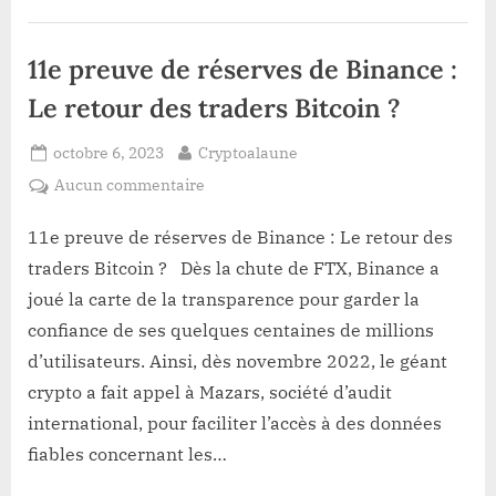
il
quitte
son
poste
11e preuve de réserves de Binance :
de
PDG
de
Le retour des traders Bitcoin ?
Binance !”
Posted
By
octobre 6, 2023
Cryptoalaune
on
sur
Aucun commentaire
11e preuve
de
11e preuve de réserves de Binance : Le retour des
réserves
traders Bitcoin ? Dès la chute de FTX, Binance a
de
joué la carte de la transparence pour garder la
Binance :
confiance de ses quelques centaines de millions
Le
d’utilisateurs. Ainsi, dès novembre 2022, le géant
retour
des
crypto a fait appel à Mazars, société d’audit
traders
international, pour faciliter l’accès à des données
Bitcoin ?
fiables concernant les…