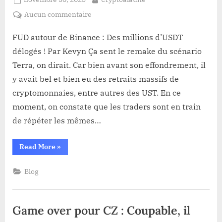
on
sur
Aucun commentaire
FUD
autour
FUD autour de Binance : Des millions d’USDT
de
délogés ! Par Kevyn Ça sent le remake du scénario
Binance :
Terra, on dirait. Car bien avant son effondrement, il
Des
y avait bel et bien eu des retraits massifs de
millions
cryptomonnaies, entre autres des UST. En ce
d’USDT
délogés !
moment, on constate que les traders sont en train
de répéter les mêmes…
“FUD
Read More
»
autour
de
Binance :
Blog
Des
millions
d’USDT
délogés !”
Game over pour CZ : Coupable, il