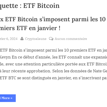
quette :
ETF Bitcoin
x ETF Bitcoin s’imposent parmi les 10
miers ETF en janvier !
sted
By
sur
rier 6, 2024
Cryptoalaune
Aucun commentaire
Deux
ETF Bitcoin s’imposent parmi les 10 premiers ETF en ja
ETF
Bitcoin
 Kevyn En ce début d’année, les ETF connaît une expans
s’imposent
le, avec une attention particulière portée aux ETF Bitcoi
parmi
 à leur récente approbation. Selon les données de Nate Ge
les
ETF BTC se sont distingués en janvier, en s’inscrivant p
10
premiers
ETF
“Deux
en
d More
»
ETF
janvier
Bitcoin