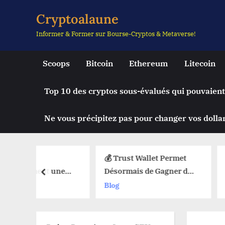
Skip
Cryptoalaune
to
Informer & Former sur Bourse-Cryptos & Metaverse!
content
Scoops
Bitcoin
Ethereum
Litecoin
Top 10 des cryptos sous-évalués qui pouvaient
Ne vous précipitez pas pour changer vos dollar
💰 Trust Wallet Permet
🔥 La Foncti
t une
Désormais de Gagner de
Débarque sur
prev
e Chute
l’Argent Sans Trader ?
Web3 : Voici
Blog
Blog
uy Limit
Les Nouvelles Options
Change Tout
eb3 !
Dévoilées !