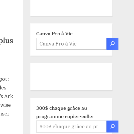
Canva Pro à Vie
plus
k
ot :
les
fs Ark
twise
300$ chaque grâce au
es
nser
programme copier-coller