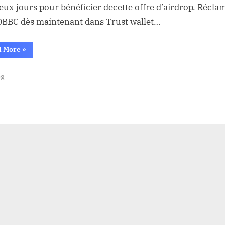
eux jours pour bénéficier decette offre d’airdrop. Récla
IMPRESS
BBC dès maintenant dans Trust wallet…
“LE
d More
»
PREMIER
ETF
BITCOIN
og
ENREGISTRE
DES
TAUX
IMPRESSIONNANTS”