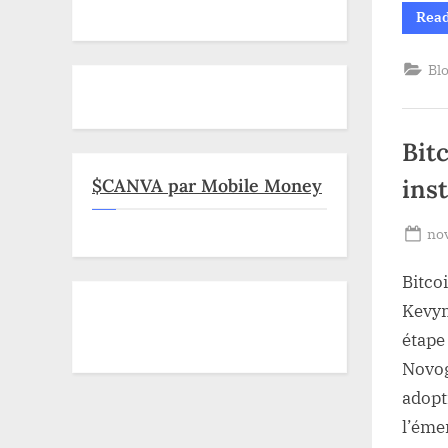
Rea
Bl
Bitc
inst
$CANVA par Mobile Money
Po
no
on
Bitcoi
Kevyn
étape
Novog
adopt
l’éme