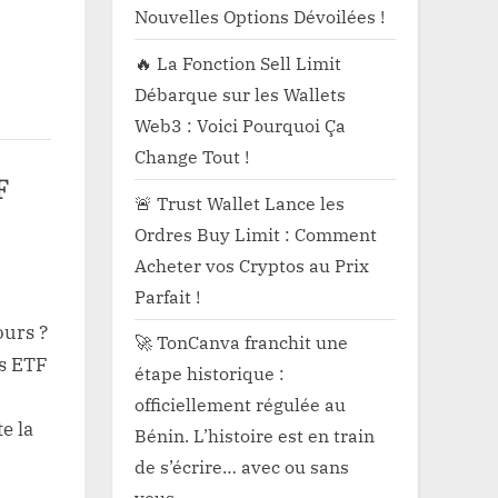
Nouvelles Options Dévoilées !
🔥 La Fonction Sell Limit
Débarque sur les Wallets
Web3 : Voici Pourquoi Ça
Change Tout !
F
🚨 Trust Wallet Lance les
Ordres Buy Limit : Comment
Acheter vos Cryptos au Prix
Parfait !
ours ?
🚀 TonCanva franchit une
es ETF
étape historique :
ation
officiellement régulée au
e la
Bénin. L’histoire est en train
de s’écrire… avec ou sans
vous.