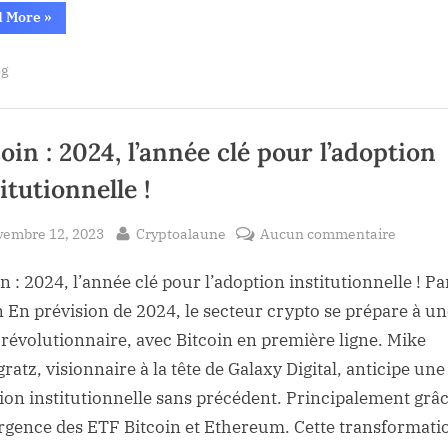
“BlackRock
:
d More
»
et
Un
Bitwise
révisent
pas
og
leurs
demandes
de
d’ETF
Bitcoin
plus
Spot
vers
:
oin : 2024, l’année clé pour l’adoption
Un
l’approb
pas
itutionnelle !
de
?
plus
vers
l’approbation
sted
By
sur
vembre 12, 2023
Cryptoalaune
Aucun commentaire
?”
Bitcoin
n : 2024, l’année clé pour l’adoption institutionnelle ! Pa
:
2024,
 En prévision de 2024, le secteur crypto se prépare à un
l’année
 révolutionnaire, avec Bitcoin en première ligne. Mike
clé
ratz, visionnaire à la tête de Galaxy Digital, anticipe une
pour
ion institutionnelle sans précédent. Principalement grâc
l’adopt
rgence des ETF Bitcoin et Ethereum. Cette transformat
institut