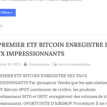
sous
huit
“Bitcoin
jours
d More
»
bondit
?
après
l’approbation
Méfianc
og
des
ETF
!
Bitcoin
sous
huit
jours
PREMIER ETF BITCOIN ENREGISTRE 
?
Méfiance
UX IMPRESSIONNANTS
!”
sted
By
sur
obre 30, 2023
Cryptoalaune
Aucun commentaire
LE
REMIER ETF BITCOIN ENREGISTRE DES TAUX
PREMIER
ETF
SSIONNANTS Par gnongnon Tandis que les spéculation
BITCOIN
TF Bitcoin SPOT continuent de croître, les produits
ENREGIS
estissement BITO et GBTC enregistrent des volumes de t
DES
ssionnants. OPORTUNITE D’AIRDROP Procédure! Il ne r
TAUX