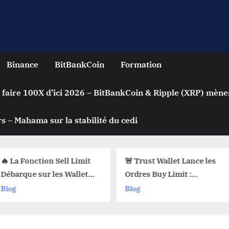
Binance
BitBankCoin
Formation
 faire 100X d’ici 2026 – BitBankCoin & Ripple (XRP) mène
s – Mahama sur la stabilité du cedi
on Sell Limit
🚨 Trust Wallet Lance les
Achete
 les Wallets
Ordres Buy Limit :
Automa
 Pourquoi Ça
Comment Acheter vos
Crypto
Blog
Blog
 !
Cryptos au Prix Parfait !
? Le Se
sur les