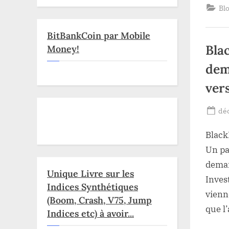
Bl
BitBankCoin par Mobile
Bla
Money!
dem
ver
Po
dé
on
Black
Un pa
deman
Unique Livre sur les
Invest
Indices Synthétiques
vienn
(Boom, Crash, V75, Jump
que l
Indices etc) à avoir...