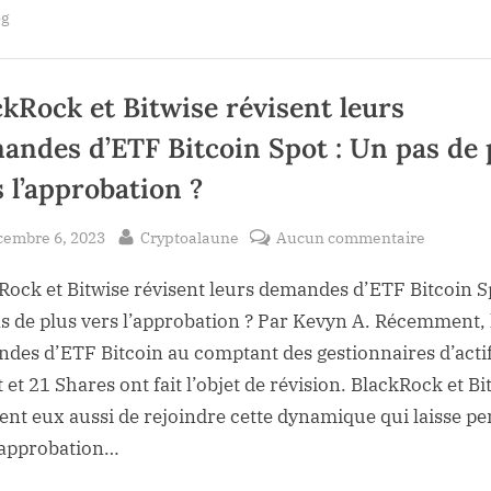
s’imposent
!
og
parmi
les
10
premiers
ETF
en
ckRock et Bitwise révisent leurs
janvier
!”
andes d’ETF Bitcoin Spot : Un pas de 
s l’approbation ?
sted
By
sur
cembre 6, 2023
Cryptoalaune
Aucun commentaire
BlackRoc
Rock et Bitwise révisent leurs demandes d’ETF Bitcoin Sp
et
Bitwise
s de plus vers l’approbation ? Par Kevyn A. Récemment, 
révisent
des d’ETF Bitcoin au comptant des gestionnaires d’acti
leurs
 et 21 Shares ont fait l’objet de révision. BlackRock et Bi
demand
ent eux aussi de rejoindre cette dynamique qui laisse pe
d’ETF
’approbation…
Bitcoin
Spot