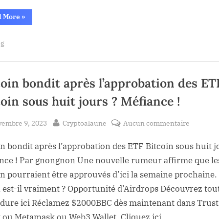
!
“Bitcoin
d More
»
:
2024,
l’année
og
clé
pour
l’adoption
institutionnelle
!”
coin bondit après l’approbation des ET
oin sous huit jours ? Méfiance !
sted
By
sur
vembre 9, 2023
Cryptoalaune
Aucun commentaire
Bitcoin
in bondit après l’approbation des ETF Bitcoin sous huit j
bondit
après
nce ! Par gnongnon Une nouvelle rumeur affirme que l
l’approb
in pourraient être approuvés d’ici la semaine prochaine.
des
 est-il vraiment ? Opportunité d’Airdrops Découvrez tout
ETF
dure ici Réclamez $2000BBC dès maintenant dans Trust
Bitcoin
t ou Metamask ou Web3 Wallet. Cliquez ici…