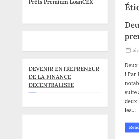
Prêts Premium LoanCEX
Éti
Deu
pre
Po
fév
on
Deux 
DEVENIR ENTREPRENEUR
! Par
DE LA FINANCE
notab
DECENTRALISEE
suite
deux 
les…
Rea