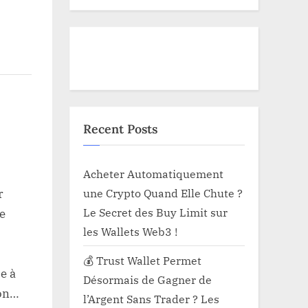
ation
Recent Posts
Acheter Automatiquement
une Crypto Quand Elle Chute ?
r
Le Secret des Buy Limit sur
e
les Wallets Web3 !
💰 Trust Wallet Permet
e à
Désormais de Gagner de
ion
ion…
ionnelle
l’Argent Sans Trader ? Les