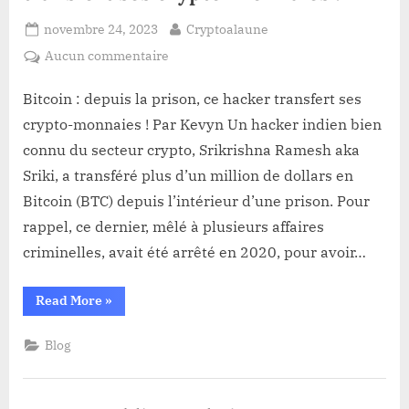
s’épaissit”
Posted
By
novembre 24, 2023
Cryptoalaune
on
sur
Aucun commentaire
Bitcoin
:
Bitcoin : depuis la prison, ce hacker transfert ses
depuis
crypto-monnaies ! Par Kevyn Un hacker indien bien
la
connu du secteur crypto, Srikrishna Ramesh aka
prison,
Sriki, a transféré plus d’un million de dollars en
ce
Bitcoin (BTC) depuis l’intérieur d’une prison. Pour
hacker
transfert
rappel, ce dernier, mêlé à plusieurs affaires
ses
criminelles, avait été arrêté en 2020, pour avoir…
crypto-
monnaies
“Bitcoin
Read More
»
!
:
depuis
la
Blog
prison,
ce
hacker
transfert
ses