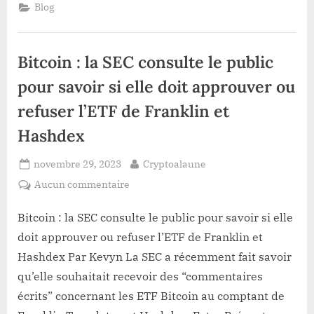
BULL
Blog
RUN
DE
BITCOIN
N’ÉTAIT
PAS
Bitcoin : la SEC consulte le public
POUR
TOUT
DE
pour savoir si elle doit approuver ou
SUITE
?”
refuser l’ETF de Franklin et
Hashdex
Posted
By
novembre 29, 2023
Cryptoalaune
on
sur
Aucun commentaire
Bitcoin
:
Bitcoin : la SEC consulte le public pour savoir si elle
la
doit approuver ou refuser l’ETF de Franklin et
SEC
Hashdex Par Kevyn La SEC a récemment fait savoir
consulte
qu’elle souhaitait recevoir des “commentaires
le
écrits” concernant les ETF Bitcoin au comptant de
public
pour