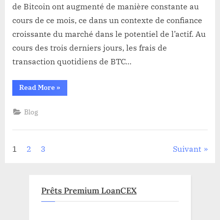
transactions
de Bitcoin ont augmenté de manière constante au
de
cours de ce mois, ce dans un contexte de confiance
Bitcoin,
croissante du marché dans le potentiel de l’actif. Au
un
signal
cours des trois derniers jours, les frais de
haussier
transaction quotidiens de BTC…
crucial
“Les
Read More
»
frais
de
transactions
Blog
de
Bitcoin,
un
signal
haussier
Pagination
1
2
3
Suivant
crucial”
des
publications
Prêts Premium LoanCEX