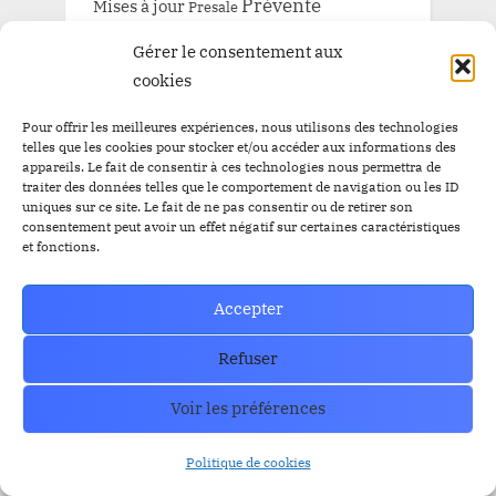
Prévente
Mises à jour
Presale
Prévente BitBankCoin
Russie
Gérer le consentement aux
Staking
cookies
SEC
Solana
Tether
tron
XRP
Pour offrir les meilleures expériences, nous utilisons des technologies
telles que les cookies pour stocker et/ou accéder aux informations des
appareils. Le fait de consentir à ces technologies nous permettra de
ARCHIVE
traiter des données telles que le comportement de navigation ou les ID
uniques sur ce site. Le fait de ne pas consentir ou de retirer son
consentement peut avoir un effet négatif sur certaines caractéristiques
et fonctions.
ARCHIVE
Accepter
Refuser
How can we help you?
Voir les préférences
Contact our support team if you need
help or have any questions?
Politique de cookies