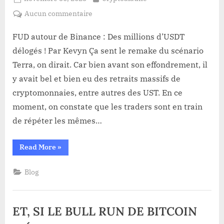
on
sur
Aucun commentaire
FUD
autour
FUD autour de Binance : Des millions d’USDT
de
délogés ! Par Kevyn Ça sent le remake du scénario
Binance :
Terra, on dirait. Car bien avant son effondrement, il
Des
y avait bel et bien eu des retraits massifs de
millions
cryptomonnaies, entre autres des UST. En ce
d’USDT
délogés !
moment, on constate que les traders sont en train
de répéter les mêmes…
“FUD
Read More
»
autour
de
Binance :
Blog
Des
millions
d’USDT
délogés !”
ET, SI LE BULL RUN DE BITCOIN