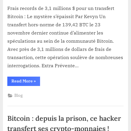
Frais
records
Frais records de 3,1 millions $ pour un transfert
de
Bitcoin : Le mystère s’épaissit Par Kevyn Un
3,1
transfert hors-norme de 139,42 BTC le 23
millions
novembre dernier continue d’alimenter les
$
spéculations au sein de la communauté Bitcoin.
pour
un
Avec près de 3,1 millions de dollars de frais de
transfert
transaction, cette opération soulève de nombreuses
Bitcoin
interrogations. Extra Prévente…
:
Le
“Frais
Read More
»
mystère
records
s’épaissit
de
3,1
Blog
millions
$
pour
un
transfert
Bitcoin : depuis la prison, ce hacker
Bitcoin
:
Le
transfert ses crypto-monnaies !
mystère