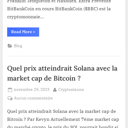
Franklin Templeton et Hashdex. Extra Prévente
savoir
BitBankCoin en cours BitBankCoin ($BBC) est la
si
cryptomonnaie…
elle
doit
“Bitcoin
Read More
»
approuver
:
ou
la
SEC
refuser
Blog
consulte
le
l’ETF
public
de
pour
savoir
Franklin
Quel prix atteindrait Solana avec la
si
elle
et
doit
market cap de Bitcoin ?
Hashdex
approuver
ou
refuser
Posted
By
novembre 29, 2023
Cryptoalaune
l’ETF
de
on
sur
Aucun commentaire
Franklin
et
Quel
Hashdex”
prix
Quel prix atteindrait Solana avec la market cap de
atteindrait
Bitcoin ? Par Kevyn Actuellement 7ème market cap
Solana
du marché crypto, le prix du SOL pourrait bondir si