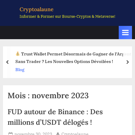
Skip
Cryptoalaune
to
Informer & Former sur Bourse-Cryptos & Metaverse!
content
Trust Wallet Permet Désormais de Gagner de l’Argent
Sans Trader ? Les Nouvelles Options Dévoilées !
prev
nex
Blog
Mois :
novembre 2023
FUD autour de Binance : Des
millions d’USDT délogés !
Posted
By
novembre 30, 2023
Cryptoalaune