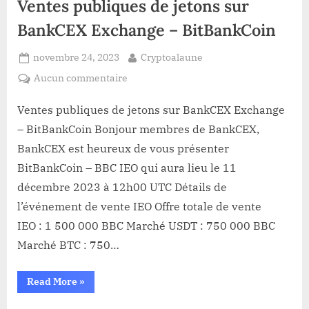
Ventes publiques de jetons sur
crypto-
monnaies
!”
BankCEX Exchange – BitBankCoin
Posted
By
novembre 24, 2023
Cryptoalaune
on
sur
Aucun commentaire
Ventes
publiques
Ventes publiques de jetons sur BankCEX Exchange
de
– BitBankCoin Bonjour membres de BankCEX,
jetons
BankCEX est heureux de vous présenter
sur
BitBankCoin – BBC IEO qui aura lieu le 11
BankCEX
décembre 2023 à 12h00 UTC Détails de
Exchange
–
l’événement de vente IEO Offre totale de vente
BitBankCoin
IEO : 1 500 000 BBC Marché USDT : 750 000 BBC
Marché BTC : 750…
“Ventes
Read More
»
publiques
de