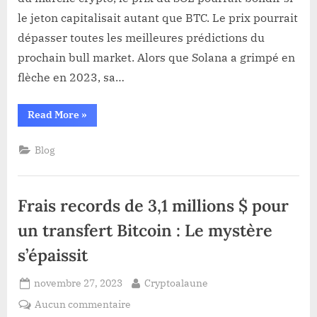
avec
le jeton capitalisait autant que BTC. Le prix pourrait
la
dépasser toutes les meilleures prédictions du
market
cap
prochain bull market. Alors que Solana a grimpé en
de
flèche en 2023, sa…
Bitcoin
?
“Quel
Read More
»
prix
atteindrait
Solana
Blog
avec
la
market
cap
de
Frais records de 3,1 millions $ pour
Bitcoin
?”
un transfert Bitcoin : Le mystère
s’épaissit
Posted
By
novembre 27, 2023
Cryptoalaune
on
sur
Aucun commentaire