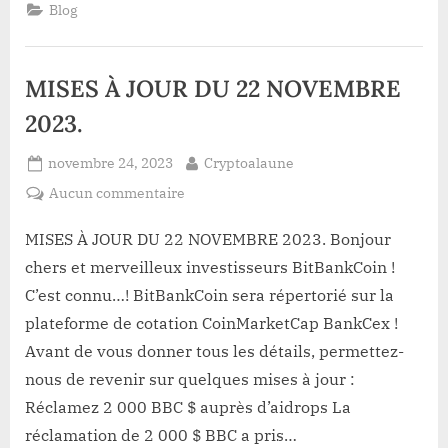
jetons
Blog
sur
BankCEX
Exchange
–
BitBankCoin”
MISES À JOUR DU 22 NOVEMBRE
2023.
Posted
By
novembre 24, 2023
Cryptoalaune
on
sur
Aucun commentaire
MISES
À
MISES À JOUR DU 22 NOVEMBRE 2023. Bonjour
JOUR
chers et merveilleux investisseurs BitBankCoin !
DU
C’est connu…! BitBankCoin sera répertorié sur la
22
plateforme de cotation CoinMarketCap BankCex !
NOVEMBRE
Avant de vous donner tous les détails, permettez-
2023.
nous de revenir sur quelques mises à jour :
Réclamez 2 000 BBC $ auprès d’aidrops La
réclamation de 2 000 $ BBC a pris…