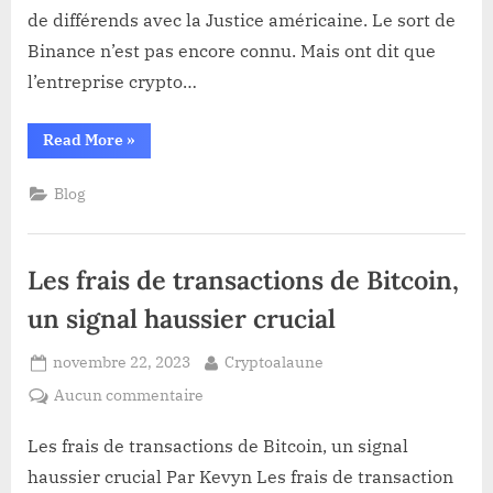
de différends avec la Justice américaine. Le sort de
quitte
son
Binance n’est pas encore connu. Mais ont dit que
poste
l’entreprise crypto…
de
PDG
“Game
Read More
»
de
over
pour
Binance !
CZ :
Blog
Coupable,
il
quitte
son
poste
Les frais de transactions de Bitcoin,
de
PDG
de
un signal haussier crucial
Binance !”
Posted
By
novembre 22, 2023
Cryptoalaune
on
sur
Aucun commentaire
Les
frais
Les frais de transactions de Bitcoin, un signal
de
haussier crucial Par Kevyn Les frais de transaction