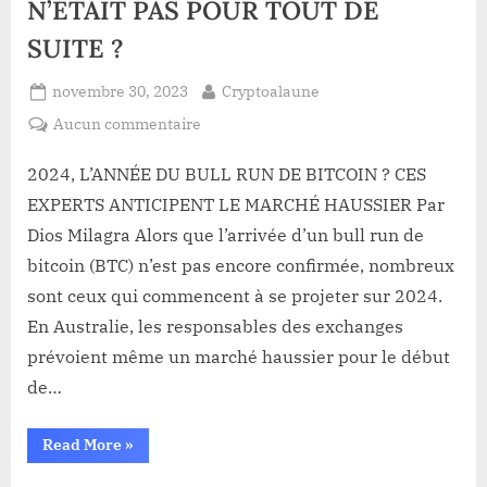
N’ÉTAIT PAS POUR TOUT DE
SUITE ?
Posted
By
novembre 30, 2023
Cryptoalaune
on
sur
Aucun commentaire
ET,
SI
2024, L’ANNÉE DU BULL RUN DE BITCOIN ? CES
LE
EXPERTS ANTICIPENT LE MARCHÉ HAUSSIER Par
BULL
Dios Milagra Alors que l’arrivée d’un bull run de
RUN
bitcoin (BTC) n’est pas encore confirmée, nombreux
DE
sont ceux qui commencent à se projeter sur 2024.
BITCOIN
N’ÉTAIT
En Australie, les responsables des exchanges
PAS
prévoient même un marché haussier pour le début
POUR
de…
TOUT
DE
“ET,
Read More
»
SUITE
SI
?
LE