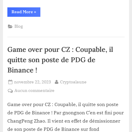
“MISES
Read More
»
À
JOUR
DU
Blog
22
NOVEMBRE
2023.”
Game over pour CZ : Coupable, il
quitte son poste de PDG de
Binance !
Posted
By
novembre 22, 2023
Cryptoalaune
on
sur
Aucun commentaire
Game
over
Game over pour CZ : Coupable, il quitte son poste
pour
de PDG de Binance ! Par gnongnon C’en est fini pour
CZ :
ChangPeng Zhao. Il vient en effet de démissionner
Coupable,
de son poste de PDG de Binance sur fond
il