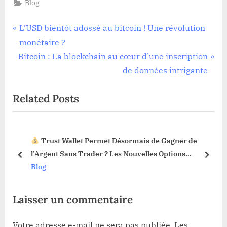
Blog
Navigation
P
L’USD bientôt adossé au bitcoin ! Une révolution
r
monétaire ?
de
N
e
Bitcoin : La blockchain au cœur d’une inscription
l’article
e
v
de données intrigante
x
i
Related Posts
t
o
P
u
o
s
Trust Wallet Permet Désormais de Gagner de
s
P
3 !
l’Argent Sans Trader ? Les Nouvelles Options
t
o
prev
next
Dévoilées !
Blog
:
s
t
Laisser un commentaire
:
Votre adresse e-mail ne sera pas publiée.
Les