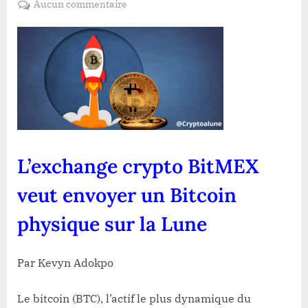
sur
Aucun commentaire
L’exchange
crypto
BitMEX
veut
envoyer
un
Bitcoin
physique
sur
L’exchange crypto BitMEX
la
Lune
veut envoyer un Bitcoin
physique sur la Lune
Par Kevyn Adokpo
Le bitcoin (BTC), l’actif le plus dynamique du