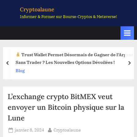
Skip
Cryptoalaune
to
Informer & Former sur Bourse-Cryptos & Metaverse!
content
Trust Wallet Permet Désormais de Gagner de l’Argent
Sans Trader ? Les Nouvelles Options Dévoilées !
prev
nex
Blog
L’exchange crypto BitMEX veut
envoyer un Bitcoin physique sur la
Lune
Posted
By
janvier 8, 2024
Cryptoalaune
on