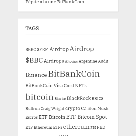
Pépite à la une BitBankCoin
TAGS
Airdrop
Airdrop
$BBC
$YEM
$BBC
Airdrops
Argentine
Audit
Altcoins
BitBankCoin
Binance
BitBankCoin Visa Card NFTs
bitcoin
BlackRock
BRICS
Bitwise
crypto
CZ
Elon Musk
Bullrun
Craig Wright
ETF Bitcoin Spot
ETF Bitcoin
Escros
ethereum
FED
ETF Ethereum
ETFs
FBI