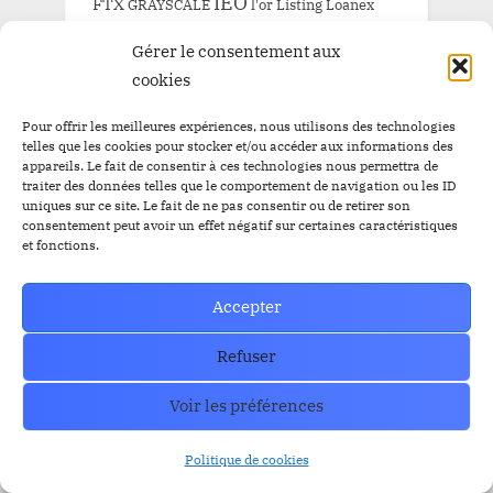
IEO
FTX
GRAYSCALE
l'or
Listing
Loanex
Prévente
Mises à jour
Presale
Gérer le consentement aux
Prévente BitBankCoin
Russie
cookies
Staking
SEC
Solana
Tether
tron
XRP
Pour offrir les meilleures expériences, nous utilisons des technologies
telles que les cookies pour stocker et/ou accéder aux informations des
appareils. Le fait de consentir à ces technologies nous permettra de
traiter des données telles que le comportement de navigation ou les ID
uniques sur ce site. Le fait de ne pas consentir ou de retirer son
ARCHIVE
consentement peut avoir un effet négatif sur certaines caractéristiques
et fonctions.
ARCHIVE
Accepter
Refuser
Voir les préférences
How can we help you?
Contact our support team if you need
Politique de cookies
help or have any questions?