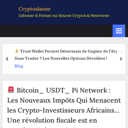
Skip
Cryptoalaune
to
Informer & Former sur Bourse-Cryptos & Metaverse!
content
Trust Wallet Permet Désormais de Gagner de l’Argent
Sans Trader ? Les Nouvelles Options Dévoilées !
prev
nex
Blog
Bitcoin_ USDT_ Pi Network :
Les Nouveaux Impôts Qui Menacent
les Crypto-Investisseurs Africains…
Une révolution fiscale est en