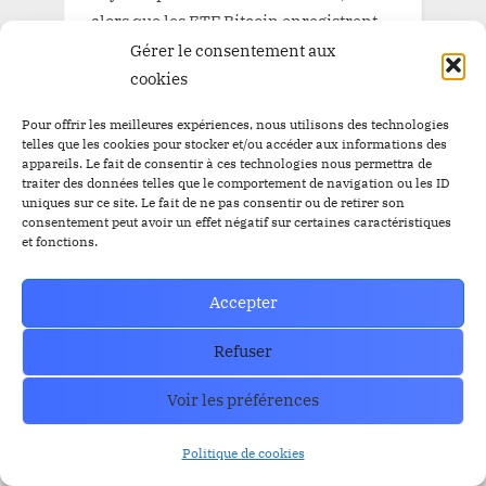
alors que les ETF Bitcoin enregistrent
$556 millions d’entrées nettes lundi
Gérer le consentement aux
cookies
CryJacelp
sur
BTC atteint les $66,000
alors que les ETF Bitcoin enregistrent
Pour offrir les meilleures expériences, nous utilisons des technologies
telles que les cookies pour stocker et/ou accéder aux informations des
$556 millions d’entrées nettes lundi
appareils. Le fait de consentir à ces technologies nous permettra de
traiter des données telles que le comportement de navigation ou les ID
uniques sur ce site. Le fait de ne pas consentir ou de retirer son
consentement peut avoir un effet négatif sur certaines caractéristiques
Archives
et fonctions.
Accepter
août 2026
juillet 2026
Refuser
juin 2026
Voir les préférences
mai 2026
Politique de cookies
avril 2026