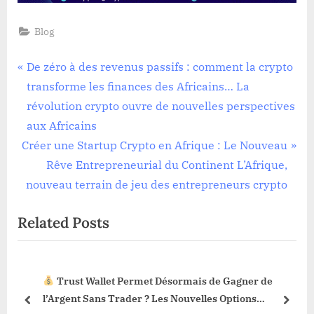
Blog
Navigation
P
De zéro à des revenus passifs : comment la crypto
r
transforme les finances des Africains… La
de
e
révolution crypto ouvre de nouvelles perspectives
l’article
v
aux Africains
N
i
Créer une Startup Crypto en Afrique : Le Nouveau
e
o
Rêve Entrepreneurial du Continent L’Afrique,
x
u
nouveau terrain de jeu des entrepreneurs crypto
t
s
Related Posts
P
P
o
o
s
s
Trust Wallet Permet Désormais de Gagner de
t
t
3 !
l’Argent Sans Trader ? Les Nouvelles Options
:
:
prev
next