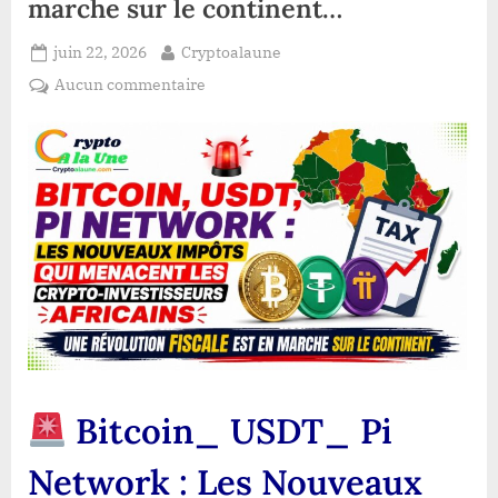
marche sur le continent…
Posted
By
juin 22, 2026
Cryptoalaune
on
sur
Aucun commentaire
Bitcoin_
USDT_
Pi
Network
:
Les
Nouveaux
Impôts
Qui
Menacent
les
Crypto-
Bitcoin_ USDT_ Pi
Investisseurs
Africains…
Network : Les Nouveaux
Une