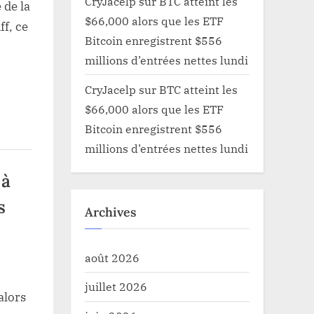
CryJacelp
sur
BTC atteint les
 de la
$66,000 alors que les ETF
f, ce
Bitcoin enregistrent $556
millions d’entrées nettes lundi
CryJacelp
sur
BTC atteint les
$66,000 alors que les ETF
Bitcoin enregistrent $556
millions d’entrées nettes lundi
 à
s
Archives
août 2026
juillet 2026
alors