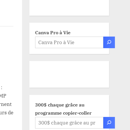
Canva Pro à Vie
 :
UMP
urnent
300$ chaque grâce au
urs de
programme copier-coller