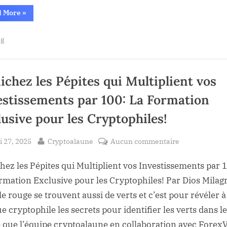
de
“Des
d More
»
libération
millions
de
cette
tokens
og
semaine
PI
en
:
cours
de
Effondrement
libération
cette
ichez les Pépites qui Multiplient vos
à
semaine
:
venir
estissements par 100: La Formation
Effondrement
?
à
venir
lusive pour les Cryptophiles!
?”
sted
By
sur
 27, 2025
Cryptoalaune
Aucun commentaire
Dénichez
hez les Pépites qui Multiplient vos Investissements par 
les
Pépites
rmation Exclusive pour les Cryptophiles! Par Dios Milag
qui
le rouge se trouvent aussi de verts et c’est pour révéler à
Multiplient
e cryptophile les secrets pour identifier les verts dans le
vos
 que l’équipe cryptoalaune en collaboration avec Forex