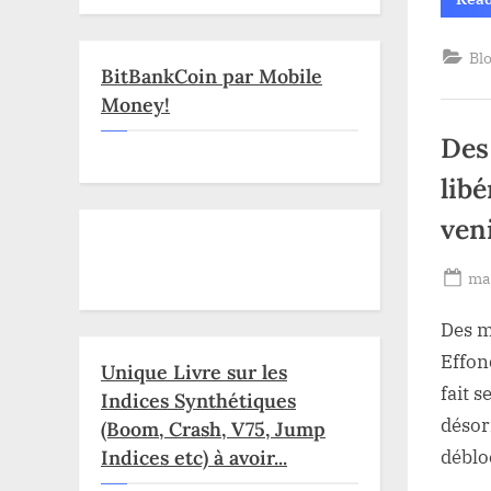
Bl
BitBankCoin par Mobile
Money!
Des
lib
ven
Po
mai
on
Des m
Effon
Unique Livre sur les
fait 
Indices Synthétiques
désor
(Boom, Crash, V75, Jump
Indices etc) à avoir...
déblo