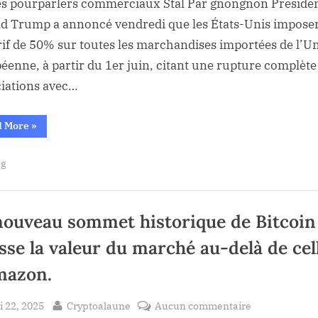
des
es pourparlers commerciaux Stal Par gnongnon Preside
tarifs
d Trump a annoncé vendredi que les États-Unis impose
de
rif de 50% sur toutes les marchandises importées de l’U
50%
éenne, à partir du 1er juin, citant une rupture complète
sur
iations avec…
l’UE
à
“Trump
partir
d More
»
menace
du
des
tarifs
1er
og
de
50%
juin
sur
l’UE
alors
à
que
partir
nouveau sommet historique de Bitcoin
du
les
1er
sse la valeur du marché au-delà de cel
juin
pourparlers
alors
que
commerciaux
mazon.
les
pourparlers
Stal
commerciaux
Stal”
sted
By
sur
 22, 2025
Cryptoalaune
Aucun commentaire