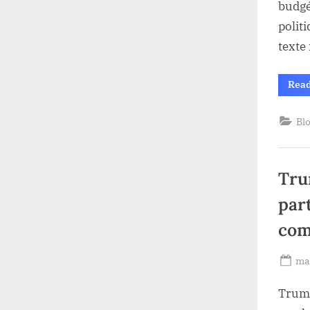
budgé
polit
texte
Rea
Bl
Tru
part
com
Po
mai
on
Trump