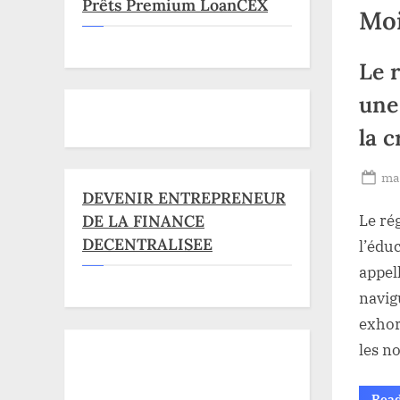
Prêts Premium LoanCEX
Moi
Le 
une
la 
Po
mai
DEVENIR ENTREPRENEUR
on
Le ré
DE LA FINANCE
DECENTRALISEE
l’édu
appel
navig
exhor
les n
Rea