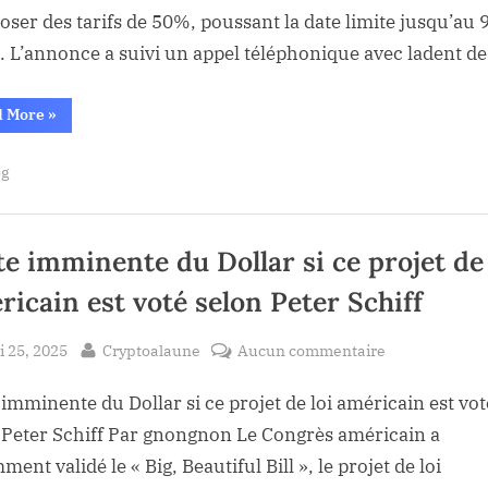
de
oser des tarifs de 50%, poussant la date limite jusqu’au 
50%
et. L’annonce a suivi un appel téléphonique avec ladent de
des
tarifs
“Trump
d More
»
après
retarde
la
la
décision
og
poussée
de
50%
de
des
tarifs
l’UE
après
la
te imminente du Dollar si ce projet de 
pendant
poussée
de
plus
ricain est voté selon Peter Schiff
l’UE
de
pendant
plus
temps
de
sted
By
sur
 25, 2025
Cryptoalaune
Aucun commentaire
temps”
Perte
 imminente du Dollar si ce projet de loi américain est vot
imminente
du
 Peter Schiff Par gnongnon Le Congrès américain a
Dollar
ent validé le « Big, Beautiful Bill », le projet de loi
si