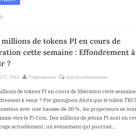
régulateur
financière
bancaire
américain
sur
og
appelle
à
la
une
expansion
crypto
de
l’éducation
 millions de tokens PI en cours de
financière
sur
ération cette semaine : Effondrement à
la
crypto”
ir ?
sted
By
sur
 27, 2025
Cryptoalaune
Aucun commentaire
Des
illions de tokens PI en cours de libération cette semaine
millions
de
drement à venir ? Par gnongnon Alors que le token TR
tokens
sensation avec une hausse de 30 %, les projecteurs se to
PI
mais vers le Pi Coin. Des millions de jetons PI sont en co
en
cage actuellement, un événement qui pourrait…
cours