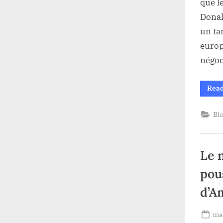
que l
Donal
un ta
europ
négoc
Rea
Bl
Le 
pou
d’A
Po
mai