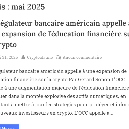
s :
mai 2025
régulateur bancaire américain appelle 
 expansion de l’éducation financière s
crypto
sted
By
sur
 31, 2025
Cryptoalaune
Aucun commentaire
Le
gulateur bancaire américain appelle à une expansion de
régulateur
bancaire
cation financière sur la crypto Par Gerard Sonon L’OCC
américain
le à une augmentation majeure de l’éducation financièr
appelle
uer dans la montée explosive des actifs numériques, en
à
tant à mettre à jour les stratégies pour protéger et info
une
ouveaux investisseurs en crypto. L’OCC appelle à…
expansion
de
“Le
l’éducation
d More
»