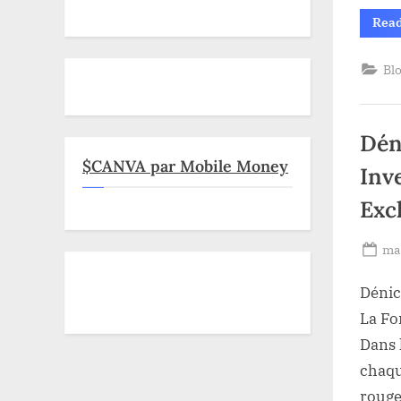
Rea
Bl
Dén
$CANVA par Mobile Money
Inv
Exc
Po
mai
on
Dénic
La Fo
Dans 
chaqu
rouge