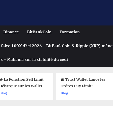
Binance
BitBankCoin
Formation
 faire 100X d’ici 2026 – BitBankCoin & Ripple (XRP) mène
s – Mahama sur la stabilité du cedi
on Sell Limit
🚨 Trust Wallet Lance les
Achete
 les Wallets
Ordres Buy Limit :
Automa
 Pourquoi Ça
Comment Acheter vos
Crypto
Blog
Blog
 !
Cryptos au Prix Parfait !
? Le Se
sur les