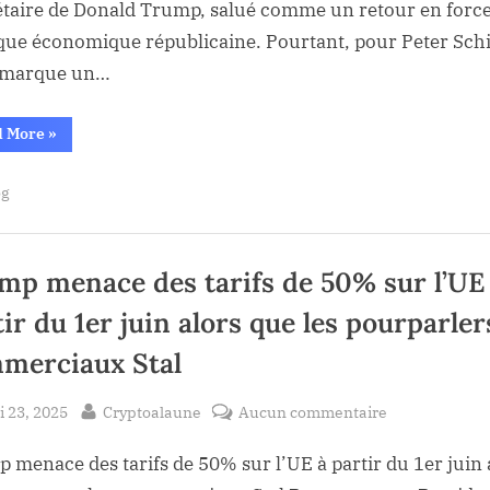
taire de Donald Trump, salué comme un retour en force
ce
ique économique républicaine. Pourtant, pour Peter Schif
projet
 marque un…
de
loi
“Perte
américain
d More
»
imminente
est
du
Dollar
voté
og
si
ce
selon
projet
de
Peter
loi
Schiff
américain
mp menace des tarifs de 50% sur l’UE
est
voté
ir du 1er juin alors que les pourparler
selon
Peter
Schiff”
merciaux Stal
sted
By
sur
 23, 2025
Cryptoalaune
Aucun commentaire
Trump
 menace des tarifs de 50% sur l’UE à partir du 1er juin 
menace