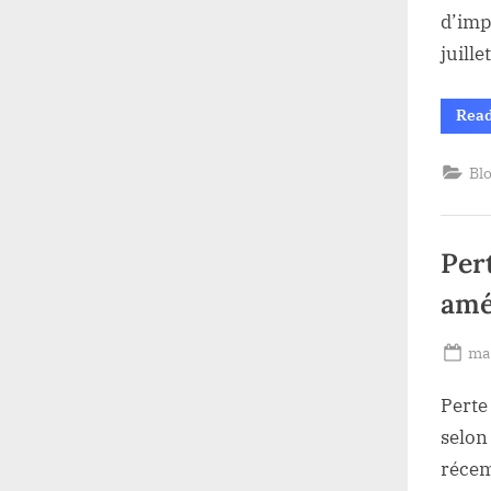
d’imp
juill
Rea
Bl
Per
amé
Po
mai
on
Perte
selon
récemm