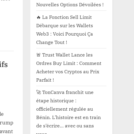
ts
Nouvelles Options Dévoilées !
🔥 La Fonction Sell Limit
Débarque sur les Wallets
Web3 : Voici Pourquoi Ça
Change Tout !
🚨 Trust Wallet Lance les
ifs
Ordres Buy Limit : Comment
Acheter vos Cryptos au Prix
Parfait !
🚀 TonCanva franchit une
étape historique :
officiellement régulée au
de
Bénin. L’histoire est en train
 Trump
de s’écrire… avec ou sans
 avant
vous.