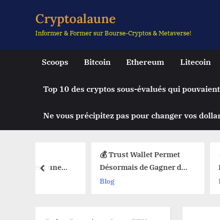
Skip
Cryptoalaune
to
Informer & Former sur Bourse-Cryptos & Metaverse!
content
Scoops
Bitcoin
Ethereum
Litecoin
Top 10 des cryptos sous-évalués qui pouvaient
Ne vous précipitez pas pour changer vos dollar
💰 Trust Wallet Permet
🔥 La Foncti
t une
Désormais de Gagner de
Débarque sur
prev
e Chute
l’Argent Sans Trader ?
Web3 : Voici
Blog
Blog
uy Limit
Les Nouvelles Options
Change Tout
eb3 !
Dévoilées !