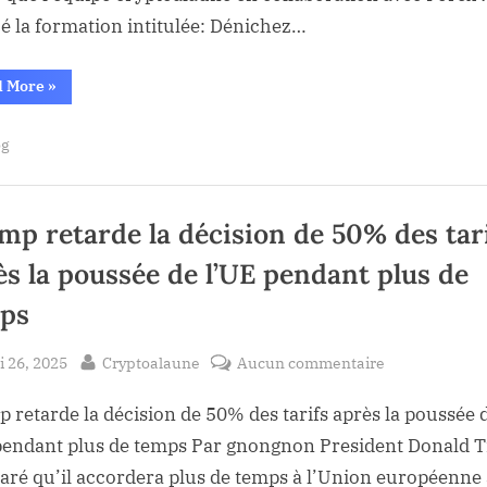
Investissemen
cé la formation intitulée: Dénichez…
par
100:
“Dénichez
La
d More
»
les
Formation
Pépites
qui
Exclusive
og
Multiplient
vos
pour
Investissements
par
les
100:
Cryptophiles!
La
mp retarde la décision de 50% des tar
Formation
Exclusive
ès la poussée de l’UE pendant plus de
pour
les
Cryptophiles!”
ps
sted
By
sur
 26, 2025
Cryptoalaune
Aucun commentaire
Trump
 retarde la décision de 50% des tarifs après la poussée 
retarde
la
pendant plus de temps Par gnongnon President Donald
décision
laré qu’il accordera plus de temps à l’Union européenne