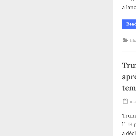
a lan
Rea
Bl
Tru
apr
tem
Po
mai
on
Trump
l’UE 
a déc