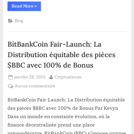
créer
“Le
Read More
»
une
Sénat
de
réserve
l’Arizona
Blog
stratégique
approuve
un
de
projet
de
Bitcoin
loi
BitBankCoin Fair-Launch: La
pour
créer
une
Distribution équitable des pièces
réserve
stratégique
$BBC avec 100% de Bonus
de
Bitcoin”
Posted
By
janvier 28, 2025
Cryptoalaune
on
sur
Aucun commentaire
BitBankCoin
Fair-
BitBankCoin Fair-Launch: La Distribution équitable
Launch:
des pièces $BBC avec 100% de Bonus Par Kevyn
La
Dans un monde en constante évolution, où la
Distribution
finance décentralisée prend une place
équitable
prépondérante, BitBankCoin (BBC) s’impose comme
des