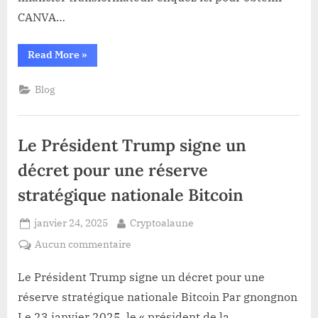
Cryptos
CANVA…
—
Un
Acteur
“Président
Read More
»
Trump
Clé
Mobilise
les
Salue
Blog
Agences
une
Américaines
pour
Mesure
la
Croissance
‘Sans
Le Président Trump signe un
des
Précédent’
Cryptos
—
décret pour une réserve
Un
Acteur
stratégique nationale Bitcoin
Clé
Salue
une
Posted
By
Mesure
janvier 24, 2025
Cryptoalaune
‘Sans
on
Précédent’”
sur
Aucun commentaire
Le
Président
Le Président Trump signe un décret pour une
Trump
réserve stratégique nationale Bitcoin Par gnongnon
signe
Le 23 janvier 2025, le « président de la