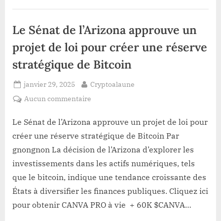
majeur
l’intérieur
pour
tous
les
Le Sénat de l’Arizona approuve un
utilisateurs
–
Détails
projet de loi pour créer une réserve
clés
à
stratégique de Bitcoin
l’intérieur”
Posted
By
janvier 29, 2025
Cryptoalaune
on
sur
Aucun commentaire
Le
Sénat
Le Sénat de l’Arizona approuve un projet de loi pour
de
créer une réserve stratégique de Bitcoin Par
l’Arizona
gnongnon La décision de l’Arizona d’explorer les
approuve
investissements dans les actifs numériques, tels
un
que le bitcoin, indique une tendance croissante des
projet
de
États à diversifier les finances publiques. Cliquez ici
loi
pour obtenir CANVA PRO à vie + 60K $CANVA…
pour