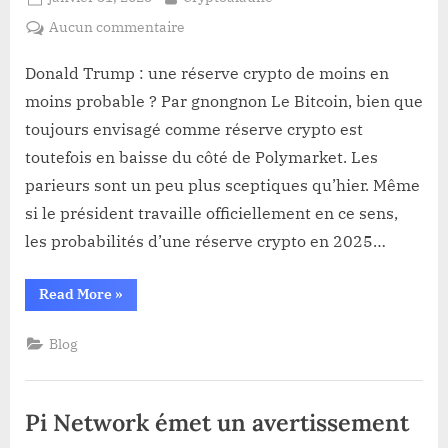
on
sur
Aucun commentaire
Donald
Trump
Donald Trump : une réserve crypto de moins en
:
moins probable ? Par gnongnon Le Bitcoin, bien que
une
toujours envisagé comme réserve crypto est
réserve
toutefois en baisse du côté de Polymarket. Les
crypto
parieurs sont un peu plus sceptiques qu’hier. Même
de
moins
si le président travaille officiellement en ce sens,
en
les probabilités d’une réserve crypto en 2025…
moins
probable
“Donald
Read More
»
?
Trump
:
une
Blog
réserve
crypto
de
moins
en
Pi Network émet un avertissement
moins
probable
?”