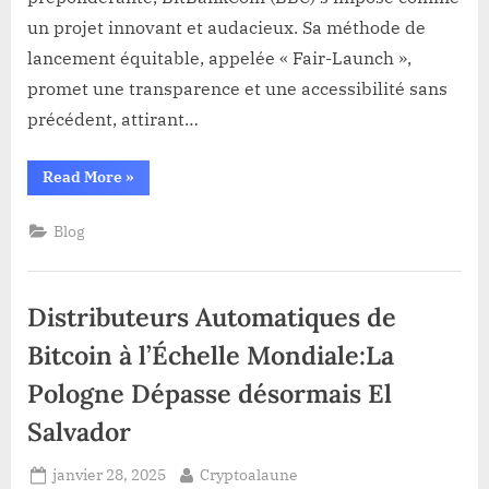
pièces
un projet innovant et audacieux. Sa méthode de
$BBC
lancement équitable, appelée « Fair-Launch »,
avec
promet une transparence et une accessibilité sans
100%
précédent, attirant…
de
Bonus
“BitBankCoin
Read More
»
Fair-
Launch:
La
Blog
Distribution
équitable
des
pièces
$BBC
Distributeurs Automatiques de
avec
100%
de
Bitcoin à l’Échelle Mondiale:La
Bonus”
Pologne Dépasse désormais El
Salvador
Posted
By
janvier 28, 2025
Cryptoalaune