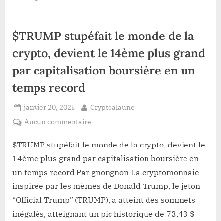
memecoin
jetons
de
TRUMP
pour
$TRUMP stupéfait le monde de la
déployer
des
milliers
crypto, devient le 14ème plus grand
de
faux
par capitalisation boursière en un
jetons”
temps record
Posted
By
janvier 20, 2025
Cryptoalaune
on
sur
Aucun commentaire
$TRUMP
stupéfait
$TRUMP stupéfait le monde de la crypto, devient le
le
14ème plus grand par capitalisation boursière en
monde
un temps record Par gnongnon La cryptomonnaie
de
inspirée par les mèmes de Donald Trump, le jeton
la
“Official Trump” (TRUMP), a atteint des sommets
crypto,
devient
inégalés, atteignant un pic historique de 73,43 $