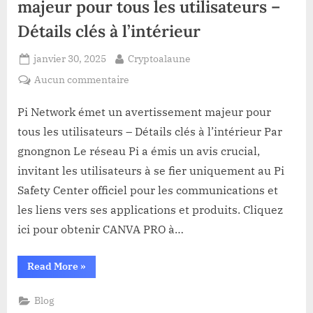
majeur pour tous les utilisateurs –
Détails clés à l’intérieur
Posted
By
janvier 30, 2025
Cryptoalaune
on
sur
Aucun commentaire
Pi
Network
Pi Network émet un avertissement majeur pour
émet
tous les utilisateurs – Détails clés à l’intérieur Par
un
gnongnon Le réseau Pi a émis un avis crucial,
avertissement
invitant les utilisateurs à se fier uniquement au Pi
majeur
Safety Center officiel pour les communications et
pour
tous
les liens vers ses applications et produits. Cliquez
les
ici pour obtenir CANVA PRO à…
utilisateurs
–
“Pi
Read More
»
Détails
Network
émet
clés
un
Blog
à
avertissement