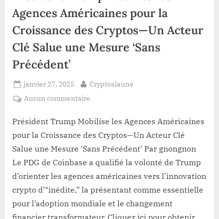
El
Salvador”
Agences Américaines pour la
Croissance des Cryptos—Un Acteur
Clé Salue une Mesure ‘Sans
Précédent’
Posted
By
janvier 27, 2025
Cryptoalaune
on
sur
Aucun commentaire
Président
Trump
Président Trump Mobilise les Agences Américaines
Mobilise
pour la Croissance des Cryptos—Un Acteur Clé
les
Salue une Mesure ‘Sans Précédent’ Par gnongnon
Agences
Le PDG de Coinbase a qualifié la volonté de Trump
Américaines
d’orienter les agences américaines vers l’innovation
pour
la
crypto d’“inédite,” la présentant comme essentielle
Croissance
pour l’adoption mondiale et le changement
des
financier transformateur. Cliquez ici pour obtenir