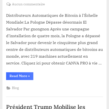
on
sur
Aucun commentaire
Distributeurs
Automatiques
Distributeurs Automatiques de Bitcoin à l’Échelle
de
Mondiale:La Pologne Dépasse désormais El
Bitcoin
Salvador Par gnongnon Après une campagne
à
d’installation de quatre mois, la Pologne a dépassé
l’Échelle
le Salvador pour devenir le cinquième plus grand
Mondiale:La
Pologne
centre de distributeurs automatiques de bitcoins au
Dépasse
monde, avec 219 machines actuellement en
désormais
service. Cliquez ici pour obtenir CANVA PRO à vie …
El
Salvador
“Distributeurs
Read More
»
Automatiques
de
Bitcoin
Blog
à
l’Échelle
Mondiale:La
Pologne
Dépasse
Président Trump Mobilise les
désormais