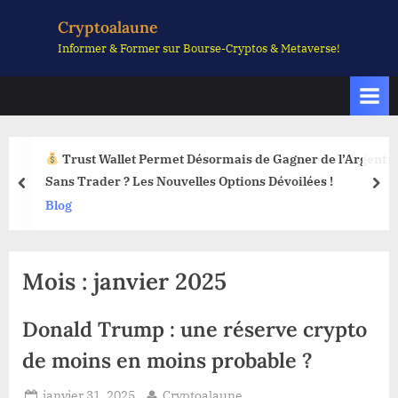
Skip
Cryptoalaune
to
Informer & Former sur Bourse-Cryptos & Metaverse!
content
Trust Wallet Permet Désormais de Gagner de l’Argent
Sans Trader ? Les Nouvelles Options Dévoilées !
prev
nex
Blog
Mois :
janvier 2025
Donald Trump : une réserve crypto
de moins en moins probable ?
Posted
By
janvier 31, 2025
Cryptoalaune