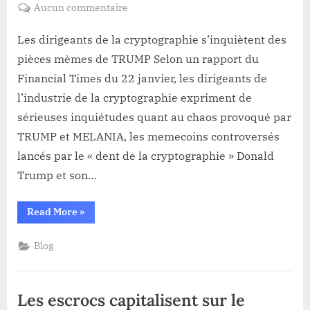
on
sur
Aucun commentaire
Les
dirigeants
Les dirigeants de la cryptographie s’inquiètent des
de
pièces mèmes de TRUMP Selon un rapport du
la
Financial Times du 22 janvier, les dirigeants de
cryptographie
l’industrie de la cryptographie expriment de
s’inquiètent
sérieuses inquiétudes quant au chaos provoqué par
des
pièces
TRUMP et MELANIA, les memecoins controversés
mèmes
lancés par le « dent de la cryptographie » Donald
de
Trump et son…
TRUMP
“Les
Read More
»
dirigeants
de
la
Blog
cryptographie
s’inquiètent
des
pièces
mèmes
Les escrocs capitalisent sur le
de
TRUMP”