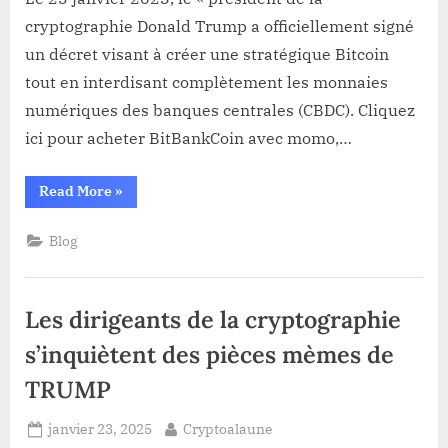
un
cryptographie Donald Trump a officiellement signé
décret
un décret visant à créer une stratégique Bitcoin
pour
une
tout en interdisant complètement les monnaies
réserve
numériques des banques centrales (CBDC). Cliquez
stratégique
ici pour acheter BitBankCoin avec momo,…
nationale
Bitcoin
“Le
Read More
»
Président
Trump
signe
Blog
un
décret
pour
une
réserve
Les dirigeants de la cryptographie
stratégique
nationale
Bitcoin”
s’inquiètent des pièces mèmes de
TRUMP
Posted
By
janvier 23, 2025
Cryptoalaune