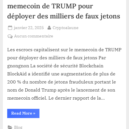
memecoin de TRUMP pour
déployer des milliers de faux jetons
Posted
By
janvier 22, 2025
Cryptoalaune
on
sur
Aucun commentaire
Les
escrocs
Les escrocs capitalisent sur le memecoin de TRUMP
capitalisent
pour déployer des milliers de faux jetons Par
sur
gnongnon La société de sécurité Blockchain
le
BlockAid a identifié une augmentation de plus de
memecoin
200 % du nombre de jetons frauduleux portant le
de
TRUMP
nom de Donald Trump après le lancement de son
pour
memecoin officiel. Le dernier rapport de la…
déployer
des
“Les
Read More
»
milliers
escrocs
capitalisent
de
sur
Blog
faux
le