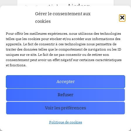
Airdrop
Airdrop
$BBC
$YEM
Gérer le consentement aux
$BBC
Airdrops
Argentine
Audit
Altcoins
cookies
BitBankCoin
Binance
Pour offrir les meilleures expériences, nous utilisons des technologies
telles que les cookies pour stocker et/ou accéder aux informations des
BitBankCoin Visa Card NFTs
appareils. Le fait de consentir à ces technologies nous permettra de
bitcoin
traiter des données telles que le comportement de navigation ou les ID
BlackRock
BRICS
Bitwise
uniques sur ce site. Le fait de ne pas consentir ou de retirer son
consentement peut avoir un effet négatif sur certaines caractéristiques
crypto
CZ
Elon Musk
Bullrun
Craig Wright
et fonctions.
ETF Bitcoin Spot
ETF Bitcoin
Escros
ethereum
Accepter
FED
ETF Ethereum
ETFs
FBI
IEO
FTX
GRAYSCALE
l'or
Listing
Loanex
Refuser
Prévente
Mises à jour
Presale
Voir les préférences
Prévente BitBankCoin
Russie
Staking
SEC
Solana
Tether
tron
XRP
Politique de cookies