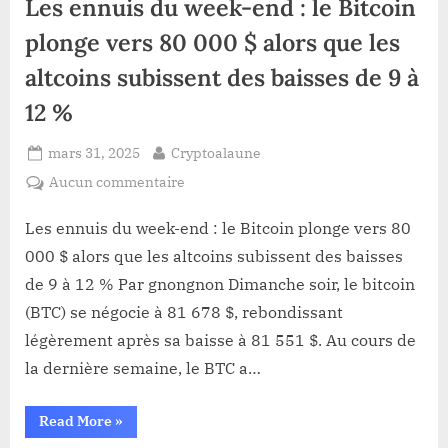
Les ennuis du week-end : le Bitcoin
crypto
Pi
avant
plonge vers 80 000 $ alors que les
qu’il
ne
altcoins subissent des baisses de 9 à
soit
trop
tard
12 %
?”
Posted
By
mars 31, 2025
Cryptoalaune
on
sur
Aucun commentaire
Les
ennuis
Les ennuis du week-end : le Bitcoin plonge vers 80
du
000 $ alors que les altcoins subissent des baisses
week-
de 9 à 12 % Par gnongnon Dimanche soir, le bitcoin
end
(BTC) se négocie à 81 678 $, rebondissant
:
légèrement après sa baisse à 81 551 $. Au cours de
le
Bitcoin
la dernière semaine, le BTC a…
plonge
vers
“Les
Read More
»
80
ennuis