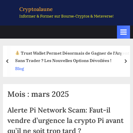
Skip
Cryptoalaune
to
Informer & Former sur Bourse-Cryptos & Metaverse!
content
Trust Wallet Permet Désormais de Gagner de l’Argent
Sans Trader ? Les Nouvelles Options Dévoilées !
prev
nex
Blog
Mois :
mars 2025
Alerte Pi Network Scam: Faut-il
vendre d’urgence la crypto Pi avant
qu’il ne soit trop tard ?