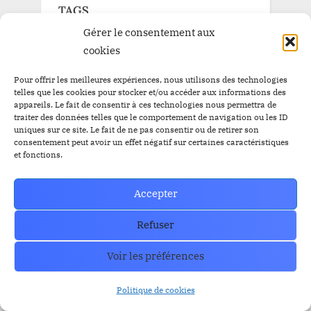
TAGS
Gérer le consentement aux
cookies
Airdrop
Airdrop
$BBC
$YEM
$BBC
Pour offrir les meilleures expériences, nous utilisons des technologies
Airdrops
Argentine
Audit
Altcoins
telles que les cookies pour stocker et/ou accéder aux informations des
appareils. Le fait de consentir à ces technologies nous permettra de
BitBankCoin
Binance
traiter des données telles que le comportement de navigation ou les ID
uniques sur ce site. Le fait de ne pas consentir ou de retirer son
BitBankCoin Visa Card NFTs
consentement peut avoir un effet négatif sur certaines caractéristiques
et fonctions.
bitcoin
BlackRock
BRICS
Bitwise
crypto
Accepter
CZ
Elon Musk
Bullrun
Craig Wright
ETF Bitcoin Spot
ETF Bitcoin
Escros
Refuser
ethereum
FED
ETF Ethereum
ETFs
FBI
Voir les préférences
IEO
FTX
GRAYSCALE
l'or
Listing
Loanex
Prévente
Mises à jour
Presale
Politique de cookies
Prévente BitBankCoin
Russie