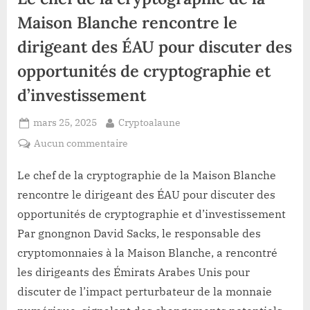
des
Réserves
Maison Blanche rencontre le
du
Gouvernement
dirigeant des ÉAU pour discuter des
Américain”
opportunités de cryptographie et
d’investissement
Posted
By
mars 25, 2025
Cryptoalaune
on
sur
Aucun commentaire
Le
chef
Le chef de la cryptographie de la Maison Blanche
de
rencontre le dirigeant des ÉAU pour discuter des
la
opportunités de cryptographie et d’investissement
cryptographie
Par gnongnon David Sacks, le responsable des
de
cryptomonnaies à la Maison Blanche, a rencontré
la
Maison
les dirigeants des Émirats Arabes Unis pour
Blanche
discuter de l’impact perturbateur de la monnaie
rencontre