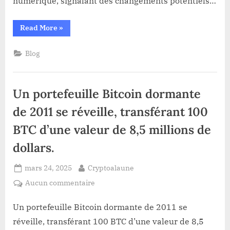
numérique, signalant des changements potentiels…
le
dirigeant
“Le
Read More
»
des
chef
ÉAU
de
la
pour
Blog
cryptographie
de
discuter
la
des
Maison
Blanche
opportunités
Un portefeuille Bitcoin dormante
rencontre
le
de
dirigeant
de 2011 se réveille, transférant 100
cryptographie
des
ÉAU
et
BTC d’une valeur de 8,5 millions de
pour
discuter
d’investissement
des
dollars.
opportunités
de
cryptographie
Posted
By
mars 24, 2025
Cryptoalaune
et
d’investissement”
on
sur
Aucun commentaire
Un
portefeuille
Un portefeuille Bitcoin dormante de 2011 se
Bitcoin
réveille, transférant 100 BTC d’une valeur de 8,5
dormante