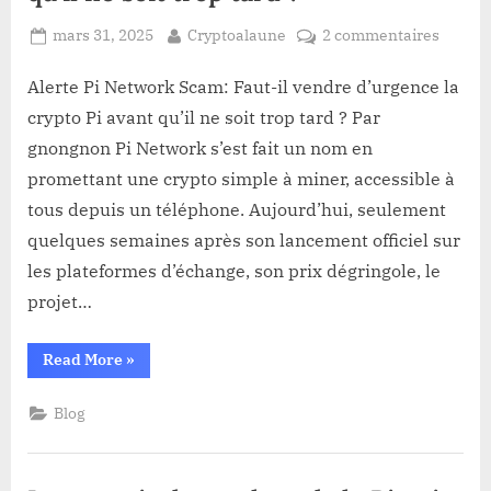
Posted
By
sur
mars 31, 2025
Cryptoalaune
2 commentaires
on
Alerte
Pi
Alerte Pi Network Scam: Faut-il vendre d’urgence la
Netwo
crypto Pi avant qu’il ne soit trop tard ? Par
Scam:
gnongnon Pi Network s’est fait un nom en
Faut-
promettant une crypto simple à miner, accessible à
il
tous depuis un téléphone. Aujourd’hui, seulement
vendre
d’urge
quelques semaines après son lancement officiel sur
la
les plateformes d’échange, son prix dégringole, le
crypto
projet…
Pi
avant
“Alerte
Read More
»
qu’il
Pi
ne
Network
Scam:
soit
Blog
Faut-
il
trop
vendre
tard
d’urgence
la
?