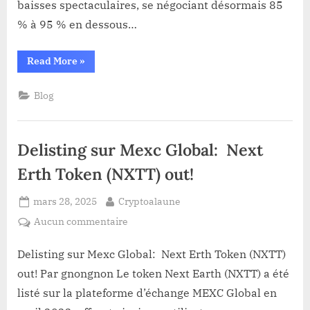
baisses spectaculaires, se négociant désormais 85
et
% à 95 % en dessous…
$MELANIA
deux
“Crypto
Read More
»
Mois
Présidentielle:
Plus
Que
reste
Tard?
Blog
-
t-
il
de
$TRUMP
Delisting sur Mexc Global: Next
et
$MELANIA
deux
Erth Token (NXTT) out!
Mois
Plus
Tard?”
Posted
By
mars 28, 2025
Cryptoalaune
on
sur
Aucun commentaire
Delisting
sur
Delisting sur Mexc Global: Next Erth Token (NXTT)
Mexc
out! Par gnongnon ​Le token Next Earth (NXTT) a été
Global:
listé sur la plateforme d’échange MEXC Global en
Next