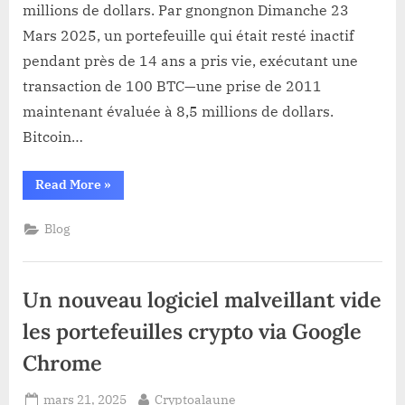
millions de dollars. Par gnongnon Dimanche 23
de
Mars 2025, un portefeuille qui était resté inactif
2011
pendant près de 14 ans a pris vie, exécutant une
se
réveille,
transaction de 100 BTC—une prise de 2011
transférant
maintenant évaluée à 8,5 millions de dollars.
100
Bitcoin…
BTC
d’une
“Un
Read More
»
valeur
portefeuille
de
Bitcoin
dormante
8,5
Blog
de
2011
millions
se
de
réveille,
transférant
dollars.
Un nouveau logiciel malveillant vide
100
BTC
d’une
les portefeuilles crypto via Google
valeur
de
Chrome
8,5
millions
de
Posted
By
dollars.”
mars 21, 2025
Cryptoalaune