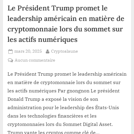
via
Le Président Trump promet le
Google
Chrome”
leadership américain en matière de
cryptomonnaie lors du sommet sur
les actifs numériques
Posted
By
mars 20, 2025
Cryptoalaune
on
sur
Aucun commentaire
Le
Président
Le Président Trump promet le leadership américain
Trump
en matière de cryptomonnaie lors du sommet sur
promet
les actifs numériques Par gnongnon Le président
le
Donald Trump a exposé la vision de son
leadership
administration pour le leadership des États-Unis
américain
en
dans les technologies financières et les
matière
cryptomonnaies lors du Sommet Digital Asset.
de
Trump vante les cryptos comme clé de…