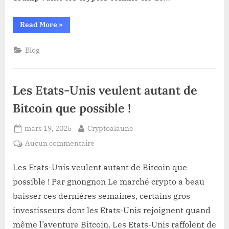
cryptomonnaie
lors
“Le
Read More
»
du
Président
sommet
Trump
promet
sur
Blog
le
leadership
les
américain
actifs
en
matière
numériques
Les Etats-Unis veulent autant de
de
cryptomonnaie
lors
Bitcoin que possible !
du
sommet
sur
Posted
By
mars 19, 2025
Cryptoalaune
les
actifs
on
sur
Aucun commentaire
numériques”
Les
Etats-
Les Etats-Unis veulent autant de Bitcoin que
Unis
possible ! Par gnongnon Le marché crypto a beau
veulent
baisser ces dernières semaines, certains gros
autant
investisseurs dont les Etats-Unis rejoignent quand
de
même l’aventure Bitcoin. Les Etats-Unis raffolent de
Bitcoin