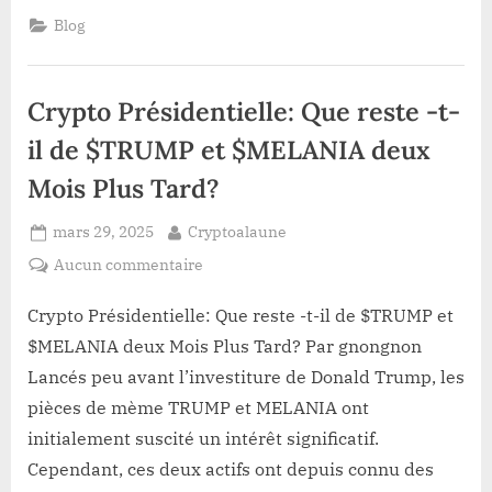
du
000
week-
Blog
end
$
:
alors
le
Bitcoin
que
plonge
Crypto Présidentielle: Que reste -t-
vers
les
80
altcoins
000
il de $TRUMP et $MELANIA deux
$
subissent
alors
Mois Plus Tard?
que
des
les
baisses
altcoins
Posted
By
subissent
mars 29, 2025
Cryptoalaune
de
des
on
baisses
9
sur
Aucun commentaire
de
à
Crypto
9
à
12
Présidentielle:
Crypto Présidentielle: Que reste -t-il de $TRUMP et
12
%
%”
Que
$MELANIA deux Mois Plus Tard? Par gnongnon
reste
Lancés peu avant l’investiture de Donald Trump, les
-
pièces de mème TRUMP et MELANIA ont
t-
initialement suscité un intérêt significatif.
il
de
Cependant, ces deux actifs ont depuis connu des
$TRUMP