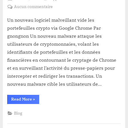
on
sur
Aucun commentaire
Un
nouveau
Un nouveau logiciel malveillant vide les
logiciel
portefeuilles crypto via Google Chrome Par
malveillant
gnongnon Un nouveau malware attaque les
vide
utilisateurs de cryptomonnaies, volant les
les
identifiants de portefeuilles et les données
portefeuilles
crypto
financières en contournant le cryptage de Chrome
via
et en surveillant l’activité du presse-papiers pour
Google
intercepter et rediriger les transactions. Un
Chrome
nouveau malware cible les utilisateurs de…
“Un
Read More
»
nouveau
logiciel
malveillant
Blog
vide
les
portefeuilles
crypto