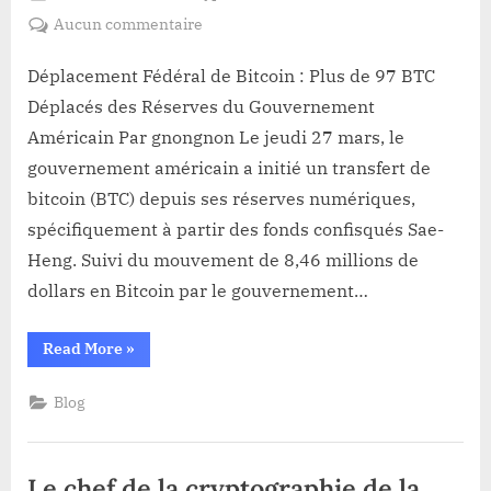
on
sur
Aucun commentaire
Déplacement
Fédéral
Déplacement Fédéral de Bitcoin : Plus de 97 BTC
de
Déplacés des Réserves du Gouvernement
Bitcoin
Américain Par gnongnon Le jeudi 27 mars, le
:
gouvernement américain a initié un transfert de
Plus
bitcoin (BTC) depuis ses réserves numériques,
de
97
spécifiquement à partir des fonds confisqués Sae-
BTC
Heng. Suivi du mouvement de 8,46 millions de
Déplacés
dollars en Bitcoin par le gouvernement…
des
Réserves
“Déplacement
Read More
»
du
Fédéral
Gouvernement
de
Bitcoin
Américain
Blog
:
Plus
de
97
BTC
Le chef de la cryptographie de la
Déplacés