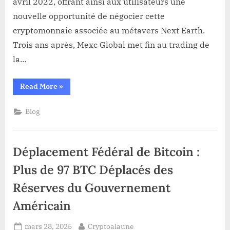
avril 2022, offrant ainsi aux utilisateurs une
Erth
nouvelle opportunité de négocier cette
Token
(NXTT)
cryptomonnaie associée au métavers Next Earth. ​
out!
Trois ans après, Mexc Global met fin au trading de
la…
“Delisting
Read More
»
sur
Mexc
Global:
Blog
Next
Erth
Token
(NXTT)
out!”
Déplacement Fédéral de Bitcoin :
Plus de 97 BTC Déplacés des
Réserves du Gouvernement
Américain
Posted
By
mars 28, 2025
Cryptoalaune