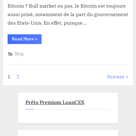
que
Bitcoin ? Bull market ou pas, le Bitcoin est toujours
possible
aussi prisé, notamment de la part du gouvernement
!
des Etats-Unis. En effet, puisque…
“Les
Read More
»
Etats-
Unis
veulent
Blog
autant
de
Bitcoin
que
possible
Pagination
1
2
Suivant
!”
des
publications
Prêts Premium LoanCEX