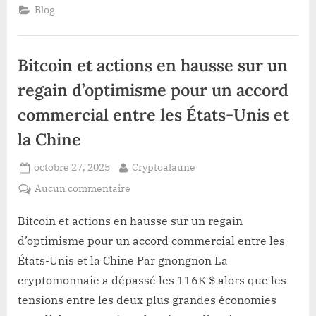
:
Blog
La
Prochaine
Étape
Dépend
d’une
Bitcoin et actions en hausse sur un
Rupture
Claire”
regain d’optimisme pour un accord
commercial entre les États-Unis et
la Chine
Posted
By
octobre 27, 2025
Cryptoalaune
on
sur
Aucun commentaire
Bitcoin
et
Bitcoin et actions en hausse sur un regain
actions
d’optimisme pour un accord commercial entre les
en
États-Unis et la Chine Par gnongnon La
hausse
cryptomonnaie a dépassé les 116K $ alors que les
sur
tensions entre les deux plus grandes économies
un