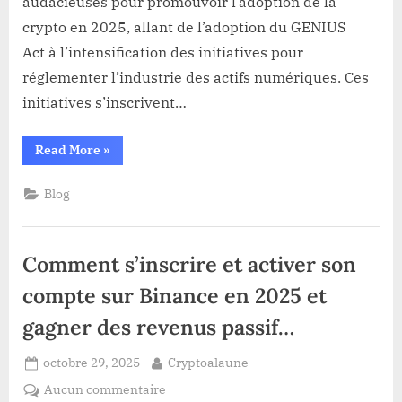
audacieuses pour promouvoir l’adoption de la
à
détruire
crypto en 2025, allant de l’adoption du GENIUS
la
Act à l’intensification des initiatives pour
crypto…
réglementer l’industrie des actifs numériques. Ces
avec
initiatives s’inscrivent…
l’aide
de
Binance
“En
Read More
»
exclusivité:
Les
États-
Blog
Unis
chercheraient
à
détruire
la
Comment s’inscrire et activer son
crypto…
avec
l’aide
compte sur Binance en 2025 et
de
Binance”
gagner des revenus passif…
Posted
By
octobre 29, 2025
Cryptoalaune
on
sur
Aucun commentaire