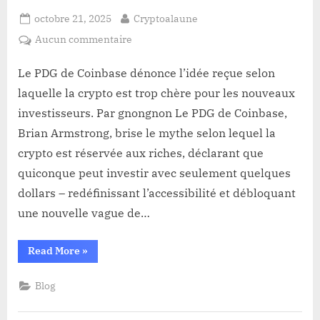
Posted
By
octobre 21, 2025
Cryptoalaune
on
sur
Aucun commentaire
Le
PDG
Le PDG de Coinbase dénonce l’idée reçue selon
de
laquelle la crypto est trop chère pour les nouveaux
Coinbase
investisseurs. Par gnongnon Le PDG de Coinbase,
dénonce
Brian Armstrong, brise le mythe selon lequel la
l’idée
crypto est réservée aux riches, déclarant que
reçue
selon
quiconque peut investir avec seulement quelques
laquelle
dollars – redéfinissant l’accessibilité et débloquant
la
une nouvelle vague de…
crypto
est
“Le
Read More
»
trop
PDG
chère
de
Coinbase
pour
Blog
dénonce
l’idée
les
reçue
nouveaux
selon