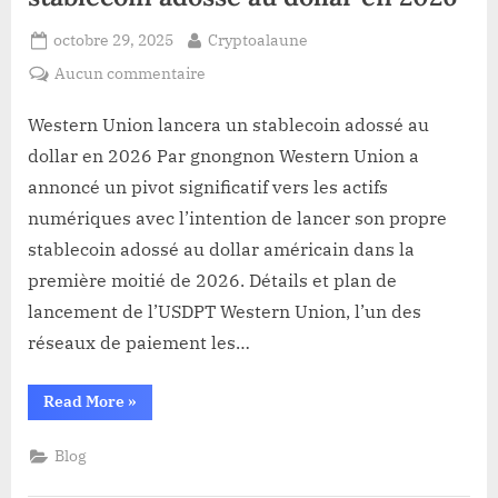
des
revenus
passif…”
Posted
By
octobre 29, 2025
Cryptoalaune
on
sur
Aucun commentaire
Western
Union
Western Union lancera un stablecoin adossé au
lancera
dollar en 2026 Par gnongnon Western Union a
un
annoncé un pivot significatif vers les actifs
stablecoin
numériques avec l’intention de lancer son propre
adossé
stablecoin adossé au dollar américain dans la
au
dollar
première moitié de 2026. Détails et plan de
en
lancement de l’USDPT Western Union, l’un des
2026
réseaux de paiement les…
“Western
Read More
»
Union
lancera
un
Blog
stablecoin
adossé
au