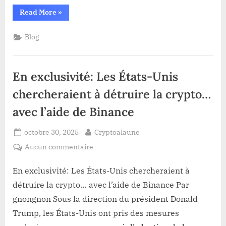
MELANIA
“Un
Read More
»
et
trader
qui
TRUMP
a
Blog
vient
gagné
12
d’acheter
millions
de
cet
dollars
En exclusivité: Les États-Unis
altcoin
avec
MELANIA
et
chercheraient à détruire la crypto…
TRUMP
vient
avec l’aide de Binance
d’acheter
cet
altcoin”
Posted
By
octobre 30, 2025
Cryptoalaune
on
sur
Aucun commentaire
En
exclusivité:
En exclusivité: Les États-Unis chercheraient à
Les
détruire la crypto… avec l’aide de Binance Par
États-
gnongnon Sous la direction du président Donald
Unis
Trump, les États-Unis ont pris des mesures
chercheraient