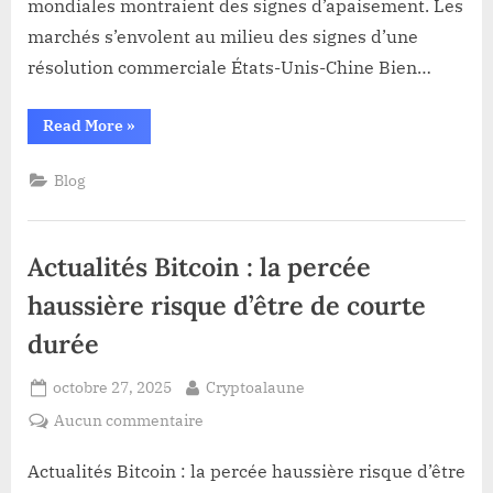
regain
mondiales montraient des signes d’apaisement. Les
d’optimisme
marchés s’envolent au milieu des signes d’une
pour
résolution commerciale États-Unis-Chine Bien…
un
accord
“Bitcoin
Read More
»
commercial
et
entre
actions
en
les
Blog
hausse
sur
États-
un
Unis
regain
d’optimisme
et
Actualités Bitcoin : la percée
pour
un
la
accord
haussière risque d’être de courte
Chine
commercial
entre
durée
les
États-
Unis
Posted
By
et
octobre 27, 2025
Cryptoalaune
la
on
Chine”
sur
Aucun commentaire
Actualités
Bitcoin
Actualités Bitcoin : la percée haussière risque d’être