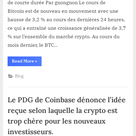
:
de courte durée Par gnongnon Le cours de
la
Bitcoin est de nouveau en mouvement avec une
percée
hausse de 3,2 % au cours des dernières 24 heures,
haussière
ce qui a entraîné une croissance généralisée de 3,7
risque
d’être
% sur l’ensemble du marché crypto. Au cours du
de
mois dernier, le BTC…
courte
durée
“Actualités
Read More
»
Bitcoin
:
la
Blog
percée
haussière
risque
d’être
de
Le PDG de Coinbase dénonce l’idée
courte
durée”
reçue selon laquelle la crypto est
trop chère pour les nouveaux
investisseurs.