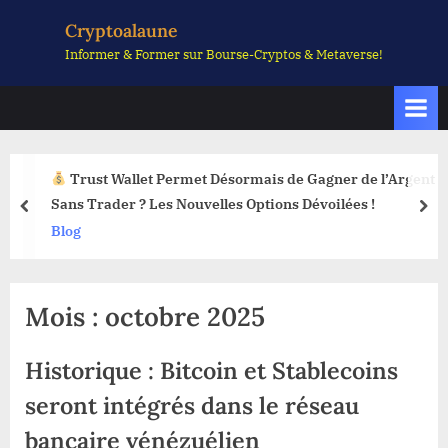
Skip
Cryptoalaune
to
Informer & Former sur Bourse-Cryptos & Metaverse!
content
Trust Wallet Permet Désormais de Gagner de l’Argent
Sans Trader ? Les Nouvelles Options Dévoilées !
prev
nex
Blog
Mois :
octobre 2025
Historique : Bitcoin et Stablecoins
seront intégrés dans le réseau
bancaire vénézuélien