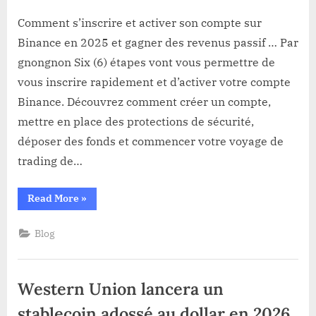
Comment
s’inscrire
Comment s’inscrire et activer son compte sur
et
Binance en 2025 et gagner des revenus passif … Par
activer
gnongnon Six (6) étapes vont vous permettre de
son
vous inscrire rapidement et d’activer votre compte
compte
Binance. Découvrez comment créer un compte,
sur
Binance
mettre en place des protections de sécurité,
en
déposer des fonds et commencer votre voyage de
2025
trading de…
et
gagner
“Comment
Read More
»
des
s’inscrire
revenus
et
activer
passif…
Blog
son
compte
sur
Binance
en
Western Union lancera un
2025
et
gagner
stablecoin adossé au dollar en 2026