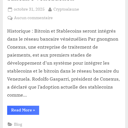
Posted
By
octobre 31, 2025
Cryptoalaune
on
sur
Aucun commentaire
Historique
:
Historique : Bitcoin et Stablecoins seront intégrés
Bitcoin
dans le réseau bancaire vénézuélien Par gnongnon
et
Conexus, une entreprise de traitement de
Stablecoins
paiements, est aux premiers stades de
seront
développement d’un système pour intégrer les
intégrés
dans
stablecoins et le bitcoin dans le réseau bancaire du
le
Venezuela. Rodolfo Gasparri, président de Conexus,
réseau
a déclaré que l’adoption actuelle des stablecoins
bancaire
comme…
vénézuélien
“Historique
Read More
»
:
Bitcoin
et
Blog
Stablecoins