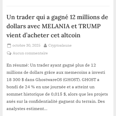
seront
intégrés
dans
le
Un trader qui a gagné 12 millions de
réseau
bancaire
vénézuélien”
dollars avec MELANIA et TRUMP
vient d’acheter cet altcoin
Posted
By
octobre 30, 2025
Cryptoalaune
on
sur
Aucun commentaire
Un
trader
En résumé: Un trader ayant gagné plus de 12
qui
millions de dollars grâce aux memecoins a investi
a
18 300 $ dans GhostwareOS (GHOST). GHOST a
gagné
bondi de 24 % en une journée et a atteint un
12
sommet historique de 0,015 $, alors que les projets
millions
de
axés sur la confidentialité gagnent du terrain. Des
dollars
analystes estiment…
avec