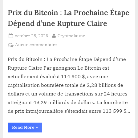
dollar
en
Prix du Bitcoin : La Prochaine Étape
2026”
Dépend d’une Rupture Claire
Posted
By
octobre 28, 2025
Cryptoalaune
on
sur
Aucun commentaire
Prix
du
Prix du Bitcoin : La Prochaine Étape Dépend d’une
Bitcoin
Rupture Claire Par gnongnon Le Bitcoin est
:
actuellement évalué à 114 500 $, avec une
La
capitalisation boursière totale de 2,28 billions de
Prochaine
dollars et un volume de transactions sur 24 heures
Étape
Dépend
atteignant 49,29 milliards de dollars. La fourchette
d’une
de prix intrajournalière s’étendait entre 113 599 $…
Rupture
Claire
“Prix
Read More
»
du
Bitcoin