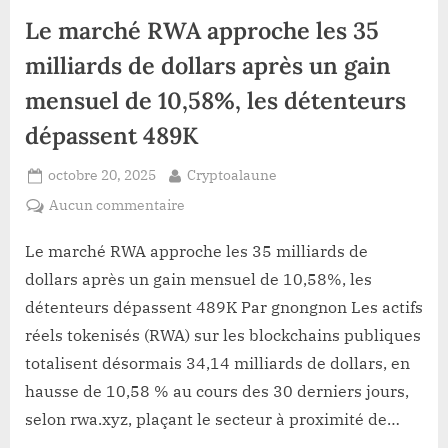
laquelle
investisseurs.
Le marché RWA approche les 35
la
crypto
est
milliards de dollars après un gain
trop
chère
mensuel de 10,58%, les détenteurs
pour
les
nouveaux
dépassent 489K
investisseurs.”
Posted
By
octobre 20, 2025
Cryptoalaune
on
sur
Aucun commentaire
Le
marché
Le marché RWA approche les 35 milliards de
RWA
dollars après un gain mensuel de 10,58%, les
approche
détenteurs dépassent 489K Par gnongnon Les actifs
les
réels tokenisés (RWA) sur les blockchains publiques
35
totalisent désormais 34,14 milliards de dollars, en
milliards
de
hausse de 10,58 % au cours des 30 derniers jours,
dollars
selon rwa.xyz, plaçant le secteur à proximité de…
après