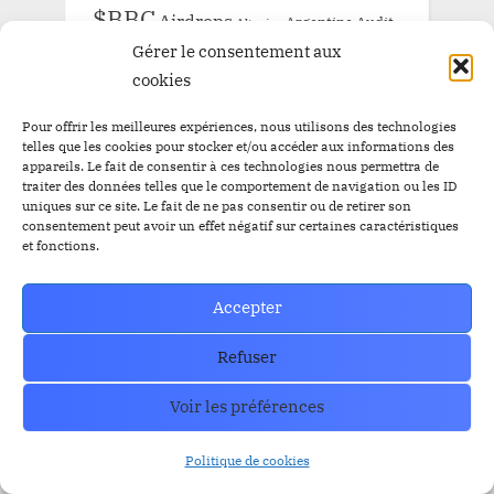
$BBC
Airdrops
Argentine
Audit
Altcoins
Gérer le consentement aux
BitBankCoin
Binance
cookies
BitBankCoin Visa Card NFTs
Pour offrir les meilleures expériences, nous utilisons des technologies
bitcoin
telles que les cookies pour stocker et/ou accéder aux informations des
BlackRock
BRICS
Bitwise
appareils. Le fait de consentir à ces technologies nous permettra de
traiter des données telles que le comportement de navigation ou les ID
crypto
CZ
Elon Musk
Bullrun
Craig Wright
uniques sur ce site. Le fait de ne pas consentir ou de retirer son
ETF Bitcoin Spot
ETF Bitcoin
Escros
consentement peut avoir un effet négatif sur certaines caractéristiques
et fonctions.
ethereum
FED
ETF Ethereum
ETFs
FBI
IEO
FTX
GRAYSCALE
l'or
Listing
Loanex
Accepter
Prévente
Mises à jour
Presale
Refuser
Prévente BitBankCoin
Russie
Staking
Voir les préférences
SEC
Solana
Tether
tron
XRP
Politique de cookies