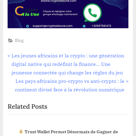
Blog
Navigation
P
Les jeunes africains et la crypto : une génération
r
digital native qui redéfinit la finance… Une
de
e
jeunesse connectée qui change les règles du jeu
l’article
v
N
Les pays africains pro-crypto vs anti-crypto : le
i
e
continent divisé face à la révolution numérique
o
x
Related Posts
u
t
s
P
P
o
Trust Wallet Permet Désormais de Gagner de
o
s