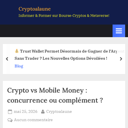
Skip
Cryptoalaune
to
Informer & Former sur Bourse-Cryptos & Metaverse!
content
Trust Wallet Permet Désormais de Gagner de l’Argent
Sans Trader ? Les Nouvelles Options Dévoilées !
prev
nex
Blog
Crypto vs Mobile Money :
concurrence ou complément ?
Posted
By
mai 25, 2026
Cryptoalaune
on
sur
Aucun commentaire
Crypto