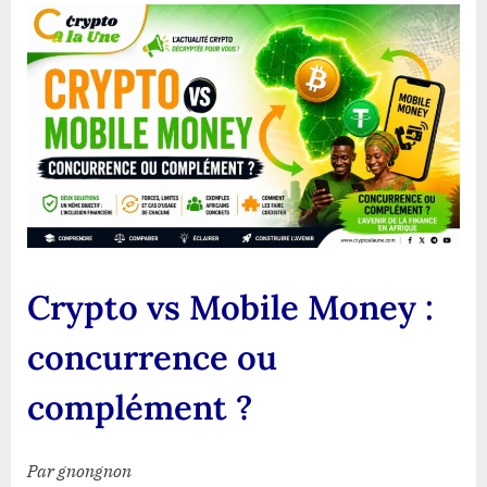
vs
Mobile
Money
:
concurrence
ou
complément
?
Crypto vs Mobile Money :
concurrence ou
complément ?
Par gnongnon