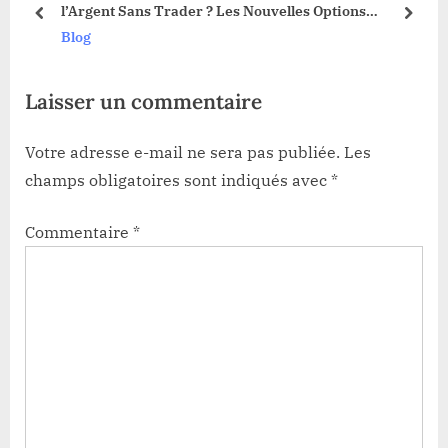
3 !
l’Argent Sans Trader ? Les Nouvelles Options
s
t
prev
next
Dévoilées !
Blog
t
:
:
Laisser un commentaire
Votre adresse e-mail ne sera pas publiée.
Les
champs obligatoires sont indiqués avec
*
Commentaire
*