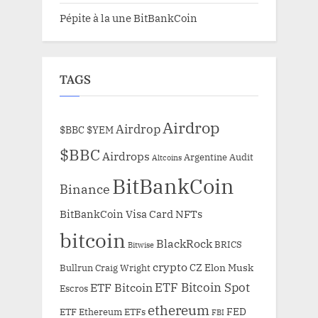
Pépite à la une BitBankCoin
TAGS
Airdrop
Airdrop
$BBC
$YEM
$BBC
Airdrops
Argentine
Audit
Altcoins
BitBankCoin
Binance
BitBankCoin Visa Card NFTs
bitcoin
BlackRock
BRICS
Bitwise
crypto
CZ
Elon Musk
Bullrun
Craig Wright
ETF Bitcoin Spot
ETF Bitcoin
Escros
ethereum
FED
ETF Ethereum
ETFs
FBI