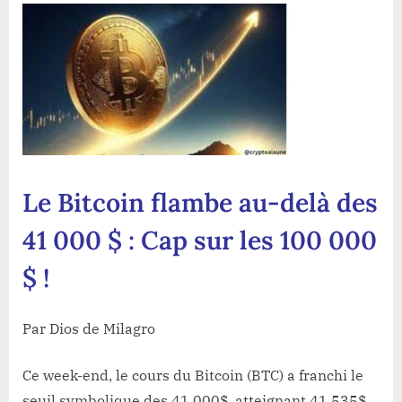
Bitcoin
flambe
au-
delà
des
41
000
$
:
Le Bitcoin flambe au-delà des
Cap
sur
41 000 $ : Cap sur les 100 000
les
100
$ !
000
$
!
Par Dios de Milagro
Ce week-end, le cours du Bitcoin (BTC) a franchi le
seuil symbolique des 41 000$, atteignant 41 535$