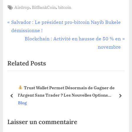
Tags:
,
,
Airdrop
BitBankCoin
bitcoin
Navigation
P
Salvador : Le président pro-bitcoin Nayib Bukele
r
démissionne !
de
e
N
Blockchain : Activité en hausse de 50 % en
l’article
v
e
novembre
i
x
Related Posts
o
t
u
P
s
o
Trust Wallet Permet Désormais de Gagner de
P
s
3 !
l’Argent Sans Trader ? Les Nouvelles Options
o
t
prev
next
Dévoilées !
Blog
s
:
t
Laisser un commentaire
: