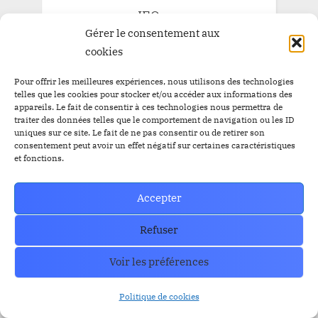
IEO
FTX
GRAYSCALE
l'or
Listing
Loanex
Gérer le consentement aux
Prévente
Mises à jour
Presale
cookies
Prévente BitBankCoin
Russie
Staking
Pour offrir les meilleures expériences, nous utilisons des technologies
SEC
Solana
Tether
tron
XRP
telles que les cookies pour stocker et/ou accéder aux informations des
appareils. Le fait de consentir à ces technologies nous permettra de
traiter des données telles que le comportement de navigation ou les ID
uniques sur ce site. Le fait de ne pas consentir ou de retirer son
consentement peut avoir un effet négatif sur certaines caractéristiques
ARCHIVE
et fonctions.
ARCHIVE
Accepter
Refuser
Voir les préférences
How can we help you?
Politique de cookies
Contact our support team if you need