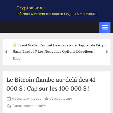
Skip
Cryptoalaune
to
Informer & Former sur Bourse-Cryptos & Metaverse!
content
Trust Wallet Permet Désormais de Gagner de l’Argent
Sans Trader ? Les Nouvelles Options Dévoilées !
prev
nex
Blog
Le Bitcoin flambe au-delà des 41
000 $ : Cap sur les 100 000 $ !
Posted
By
décembre 4, 2023
Cryptoalaune
on
sur
Aucun commentaire
Le