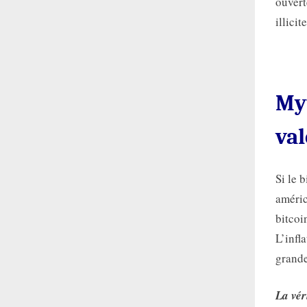
ouvert
illici
Myt
val
Si le 
améric
bitcoin
L’infl
grande
La vér