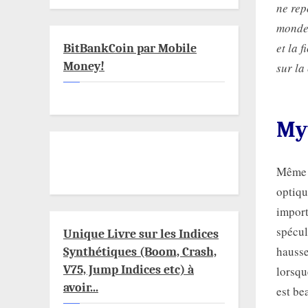
ne rep
monde 
et la f
BitBankCoin par Mobile
Money!
sur la
Myt
Même s
optiqu
import
spécul
Unique Livre sur les Indices
hausse
Synthétiques (Boom, Crash,
V75, Jump Indices etc) à
lorsqu
avoir...
est be