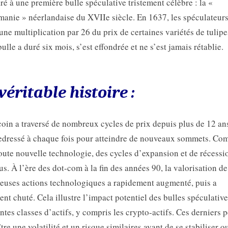
é à une première bulle spéculative tristement célèbre : la «
manie » néerlandaise du XVIIe siècle. En 1637, les spéculateurs
une multiplication par 26 du prix de certaines variétés de tulipe
bulle a duré six mois, s’est effondrée et ne s’est jamais rétablie.
véritable histoire :
coin a traversé de nombreux cycles de prix depuis plus de 12 ans
redressé à chaque fois pour atteindre de nouveaux sommets. C
oute nouvelle technologie, des cycles d’expansion et de récessi
us. À l’ère des dot-com à la fin des années 90, la valorisation de
uses actions technologiques a rapidement augmenté, puis a
ent chuté. Cela illustre l’impact potentiel des bulles spéculative
entes classes d’actifs, y compris les crypto-actifs. Ces derniers 
tre une volatilité et un risque similaires avant de se stabiliser o