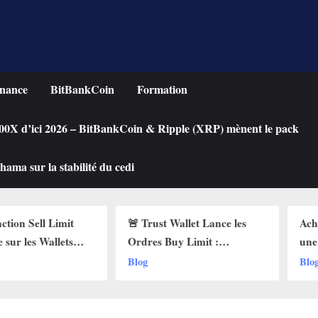
nance
BitBankCoin
Formation
 100X d’ici 2026 – BitBankCoin & Ripple (XRP) mènent le pack
ama sur la stabilité du cedi
n Sell Limit
🚨 Trust Wallet Lance les
Acheter
les Wallets
Ordres Buy Limit :
une Cry
 Pourquoi Ça
Comment Acheter vos
Chute ?
Blog
Blog
!
Cryptos au Prix Parfait !
Limit su
!