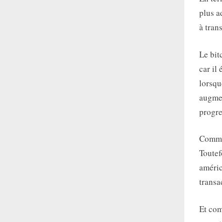
plus a
à tran
Le bit
car il
lorsqu
augmen
progre
Comme 
Toutef
améric
transa
Et com