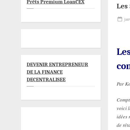
Prêts Premium LoanCEX
Les 
Pos
jan
on
Le
con
DEVENIR ENTREPRENEUR
DE LA FINANCE
DECENTRALISEE
Par K
Compte
voici 
idées 
de rét