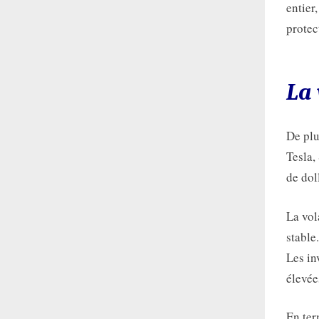
entier
protec
La 
De plu
Tesla,
de dol
La vol
stable
Les in
élevée
En ter