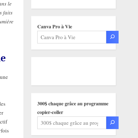
ans le
s faits
lumière
Canva Pro à Vie
le
 une
300$ chaque grâce au programme
des
copier-coller
er
ctif
rfois