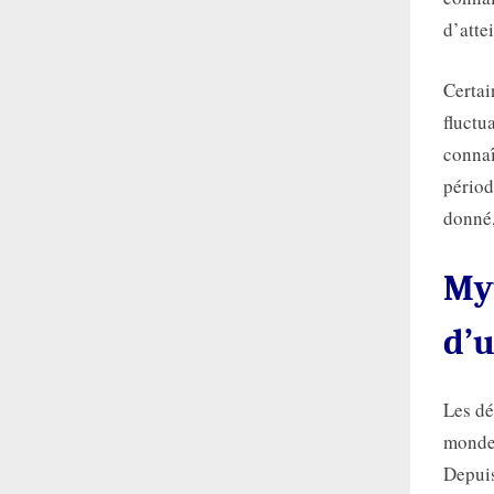
d’atte
Certai
fluctu
connaî
périod
donné,
Myt
d’u
Les dé
monde 
Depuis