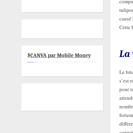
compar
tulipo
causé 
Cette 
La 
$CANVA par Mobile Money
Le bit
s’est 
pour t
attend
nombre
fortem
différ
connaî