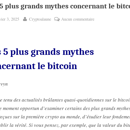
5 plus grands mythes concernant le bitc
ted
By
sur
vier 3, 2025
Cryptoalaune
Aucun commentaire
Les
5
plus
grands
s 5 plus grands mythes
mythes
concernant
cernant le bitcoin
le
bitcoin
evyn
 tenu des actualités brûlantes quasi-quotidiennes sur le bitcoi
le moment opportun d’examiner certains des plus grands mythes
reçues sur la première crypto au monde, d’étudier leur fondeme
ablir la vérité. Si vous pensez, par exemple, que la valeur du bit