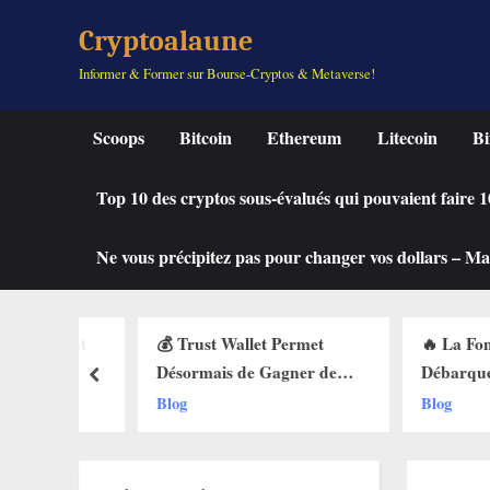
Skip
Cryptoalaune
to
Informer & Former sur Bourse-Cryptos & Metaverse!
content
Scoops
Bitcoin
Ethereum
Litecoin
Bi
Top 10 des cryptos sous-évalués qui pouvaient faire
Ne vous précipitez pas pour changer vos dollars – Mah
quement
💰 Trust Wallet Permet
🔥 La Fonctio
Elle
Désormais de Gagner de
Débarque sur 
prev
des Buy
l’Argent Sans Trader ? Les
Web3 : Voici
Blog
Blog
ets Web3
Nouvelles Options
Change Tout 
Dévoilées !