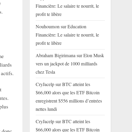
e
Financière: Le salaire te nourrit, le
s.
profit te libère
Nouhoumon
sur
Education
Financière: Le salaire te nourrit, le
profit te libère
Abraham Bigirimana
sur
Elon Musk
me
vers un jackpot de 1000 milliards
liards
chez Tesla
actifs.
CryJacelp
sur
BTC atteint les
t
$66,000 alors que les ETF Bitcoin
ntes.
enregistrent $556 millions d’entrées
plus
nettes lundi
CryJacelp
sur
BTC atteint les
$66,000 alors que les ETF Bitcoin
t donc