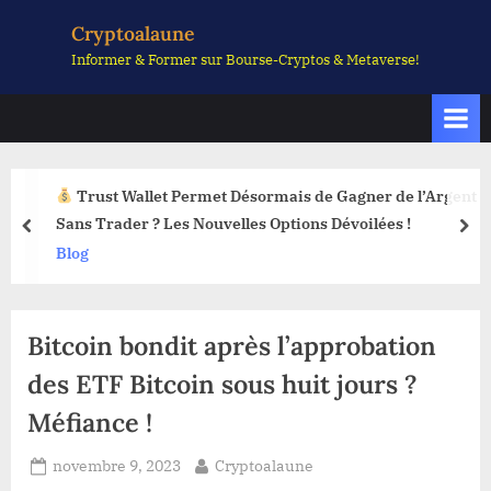
Skip
Cryptoalaune
to
Informer & Former sur Bourse-Cryptos & Metaverse!
content
Trust Wallet Permet Désormais de Gagner de l’Argent
Sans Trader ? Les Nouvelles Options Dévoilées !
prev
nex
Blog
Bitcoin bondit après l’approbation
des ETF Bitcoin sous huit jours ?
Méfiance !
Posted
By
novembre 9, 2023
Cryptoalaune
on