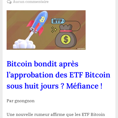
sur
Aucun commentaire
Bitcoin
bondit
après
l’approbation
des
ETF
Bitcoin
sous
huit
Bitcoin bondit après
jours
?
l’approbation des ETF Bitcoin
Méfiance
!
sous huit jours ? Méfiance !
Par gnongnon
Une nouvelle rumeur affirme que les ETF Bitcoin