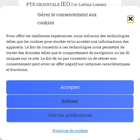
IEO
FTX
GRAYSCALE
l'or
Listing
Loanex
Prévente
Mises à jour
Presale
Gérer le consentement aux
Prévente BitBankCoin
cookies
Russie
Staking
SEC
Solana
Tether
tron
XRP
Pour offrir les meilleures expériences, nous utilisons des technologies
telles que les cookies pour stocker et/ou accéder aux informations des
appareils. Le fait de consentir à ces technologies nous permettra de
traiter des données telles que le comportement de navigation ou les ID
uniques sur ce site. Le fait de ne pas consentir ou de retirer son
ARCHIVE
consentement peut avoir un effet négatif sur certaines caractéristiques
et fonctions.
ARCHIVE
Accepter
Refuser
Voir les préférences
How can we help you?
Politique de cookies
Contact our support team if you need