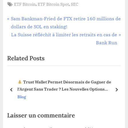
Tags:
,
,
ETF Bitcoin
ETF Bitcoin Spot
SEC
Navigation
P
Sam Bankman-Fried de FTX retire 160 millions de
r
dollars de SOL en staking!
de
e
N
La Suisse réfléchit à limiter les retraits en cas de
l’article
v
e
Bank Run
i
x
Related Posts
o
t
u
P
s
o
Trust Wallet Permet Désormais de Gagner de
P
s
3 !
l’Argent Sans Trader ? Les Nouvelles Options
o
t
prev
next
Dévoilées !
Blog
s
:
t
Laisser un commentaire
: