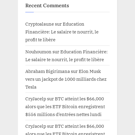
Recent Comments
Cryptoalaune
sur
Education
Financière: Le salaire te nourrit, le
profit te libère
Nouhoumon
sur
Education Financière:
Le salaire te nourrit, le profit te libère
Abraham Bigirimana
sur
Elon Musk
vers un jackpot de 1000 milliards chez
Tesla
CryJacelp
sur
BTC atteint les $66,000
alors que les ETF Bitcoin enregistrent
$556 millions d’entrées nettes lundi
CryJacelp
sur
BTC atteint les $66,000
alors que les ETF Bitcoin enregistrent