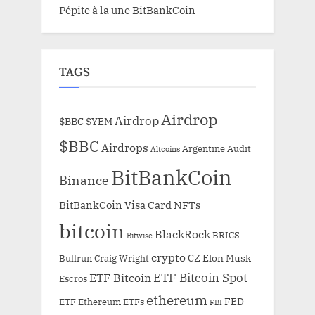
Pépite à la une BitBankCoin
TAGS
Airdrop
Airdrop
$BBC
$YEM
$BBC
Airdrops
Argentine
Audit
Altcoins
BitBankCoin
Binance
BitBankCoin Visa Card NFTs
bitcoin
BlackRock
BRICS
Bitwise
crypto
CZ
Elon Musk
Bullrun
Craig Wright
ETF Bitcoin Spot
ETF Bitcoin
Escros
ethereum
FED
ETF Ethereum
ETFs
FBI