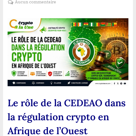
sur
Aucun commentaire
Le
rôle
de
la
CEDEAO
dans
la
régulation
crypto
en
Afrique
de
l’Ouest
Le rôle de la CEDEAO dans
la régulation crypto en
Afrique de l’Ouest