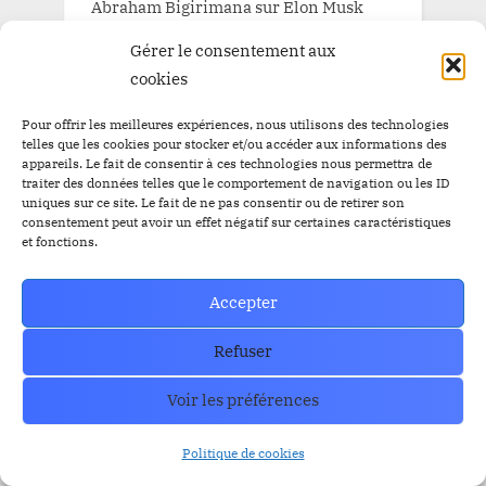
Abraham Bigirimana
sur
Elon Musk
vers un jackpot de 1000 milliards chez
Gérer le consentement aux
Tesla
cookies
CryJacelp
sur
BTC atteint les $66,000
Pour offrir les meilleures expériences, nous utilisons des technologies
alors que les ETF Bitcoin enregistrent
telles que les cookies pour stocker et/ou accéder aux informations des
$556 millions d’entrées nettes lundi
appareils. Le fait de consentir à ces technologies nous permettra de
traiter des données telles que le comportement de navigation ou les ID
CryJacelp
sur
BTC atteint les $66,000
uniques sur ce site. Le fait de ne pas consentir ou de retirer son
consentement peut avoir un effet négatif sur certaines caractéristiques
alors que les ETF Bitcoin enregistrent
et fonctions.
$556 millions d’entrées nettes lundi
Accepter
Refuser
Archives
Voir les préférences
août 2026
Politique de cookies
juillet 2026