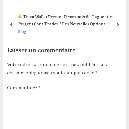
s
o
P
s
Trust Wallet Permet Désormais de Gagner de
o
t
3 !
l’Argent Sans Trader ? Les Nouvelles Options
s
:
prev
next
Dévoilées !
Blog
t
:
Laisser un commentaire
Votre adresse e-mail ne sera pas publiée.
Les
champs obligatoires sont indiqués avec
*
Commentaire
*