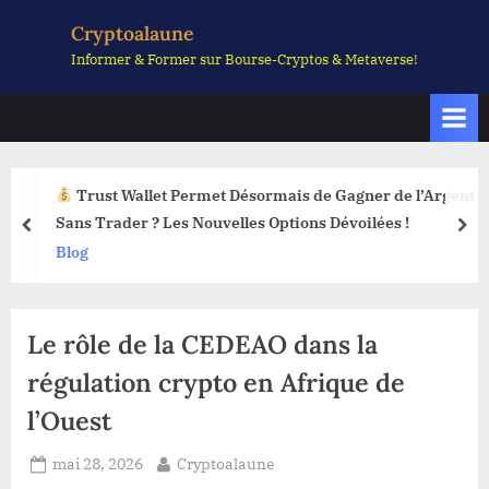
Skip
Cryptoalaune
to
Informer & Former sur Bourse-Cryptos & Metaverse!
content
Trust Wallet Permet Désormais de Gagner de l’Argent
Sans Trader ? Les Nouvelles Options Dévoilées !
prev
nex
Blog
Le rôle de la CEDEAO dans la
régulation crypto en Afrique de
l’Ouest
Posted
By
mai 28, 2026
Cryptoalaune
on