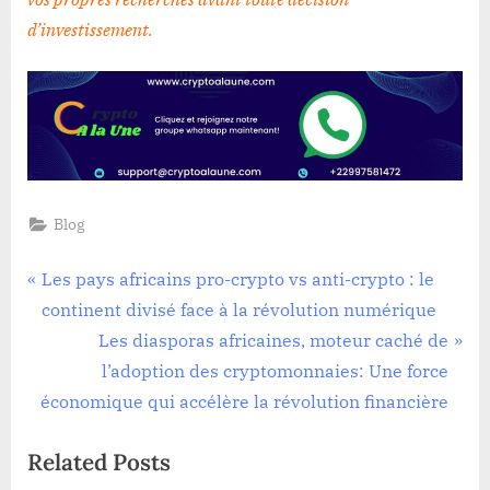
d’investissement
.
Blog
Navigation
P
Les pays africains pro-crypto vs anti-crypto : le
r
continent divisé face à la révolution numérique
de
e
N
Les diasporas africaines, moteur caché de
l’article
v
e
l’adoption des cryptomonnaies: Une force
i
x
économique qui accélère la révolution financière
o
t
Related Posts
u
P