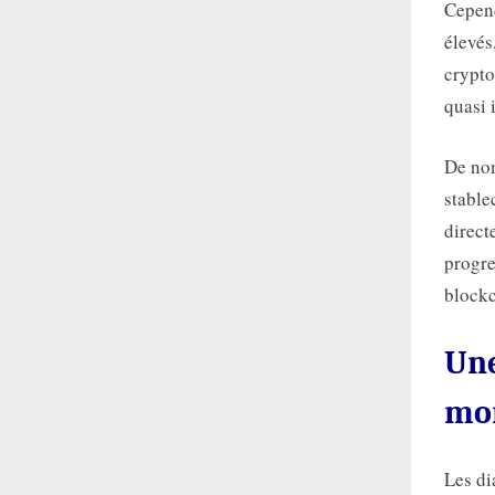
Cepend
élevés
crypto
quasi 
De nom
stable
direct
progre
blockc
Une
mon
Les di