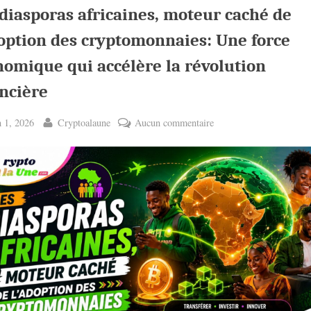
diasporas africaines, moteur caché de
doption des cryptomonnaies: Une force
nomique qui accélère la révolution
ncière
ted
By
sur
n 1, 2026
Cryptoalaune
Aucun commentaire
Les
diasporas
africaines,
moteur
caché
de
l’adoption
des
cryptomonnaies:
Une