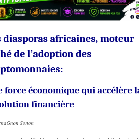
force
économique
qui
accélère
la
 diasporas africaines, moteur
révolution
financière
hé de l’adoption des
yptomonnaies:
 force économique qui accélère l
olution financière
enaGnon Sonon