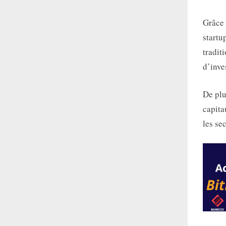
Grâce 
startu
tradit
d’inve
De plu
capita
les se