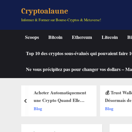
Skip
Cryptoalaune
to
Informer & Former sur Bourse-Cryptos & Metaverse!
content
Scoops
Bitcoin
Ethereum
Litecoin
Bi
Top 10 des cryptos sous-évalués qui pouvaient faire
Ne vous précipitez pas pour changer vos dollars – Mah
iquement
💰 Trust Wallet Permet
🔥 La Foncti
 Elle
Désormais de Gagner de
Débarque sur
prev
 des Buy
l’Argent Sans Trader ? Les
Web3 : Voic
Blog
Blog
ets Web3
Nouvelles Options
Change Tout
Dévoilées !