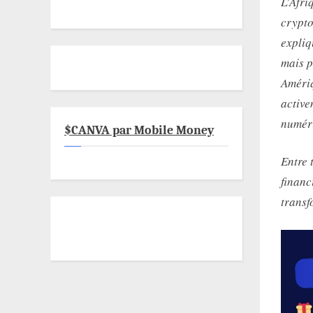
L’Afri
crypto
expliq
mais p
Amériq
active
numéri
$CANVA par Mobile Money
Entre 
financ
transf