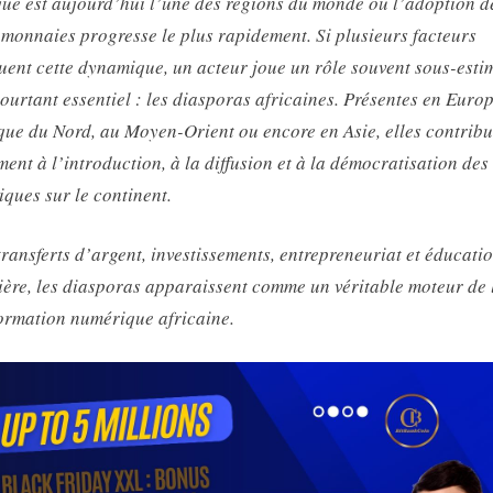
que est aujourd’hui l’une des régions du monde où l’adoption d
monnaies progresse le plus rapidement. Si plusieurs facteurs
uent cette dynamique, un acteur joue un rôle souvent sous-esti
ourtant essentiel : les diasporas africaines. Présentes en Europ
ue du Nord, au Moyen-Orient ou encore en Asie, elles contribu
ment à l’introduction, à la diffusion et à la démocratisation des 
ques sur le continent.
transferts d’argent, investissements, entrepreneuriat et éducati
ière, les diasporas apparaissent comme un véritable moteur de 
ormation numérique africaine.