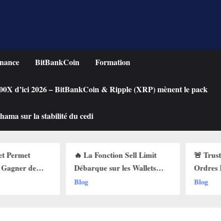
nance
BitBankCoin
Formation
 100X d’ici 2026 – BitBankCoin & Ripple (XRP) mènent le pack
ama sur la stabilité du cedi
on Sell Limit
🚨 Trust Wallet Lance les
Achete
 les Wallets
Ordres Buy Limit :
une Cr
i Pourquoi Ça
Comment Acheter vos
Chute ?
Blog
Blog
 !
Cryptos au Prix Parfait !
Limit s
!