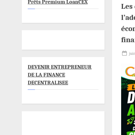
Prêts Premium LoanCEX
Les 
l’a
éco
fina
Pos
jui
on
DEVENIR ENTREPRENEUR
DE LA FINANCE
DECENTRALISEE