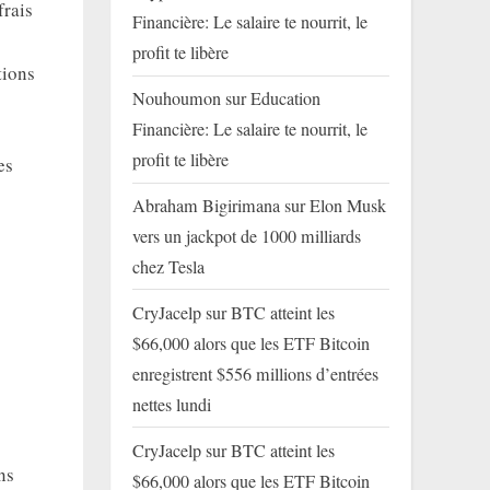
frais
Financière: Le salaire te nourrit, le
profit te libère
tions
Nouhoumon
sur
Education
Financière: Le salaire te nourrit, le
profit te libère
es
Abraham Bigirimana
sur
Elon Musk
vers un jackpot de 1000 milliards
chez Tesla
CryJacelp
sur
BTC atteint les
$66,000 alors que les ETF Bitcoin
enregistrent $556 millions d’entrées
nettes lundi
CryJacelp
sur
BTC atteint les
ns
$66,000 alors que les ETF Bitcoin