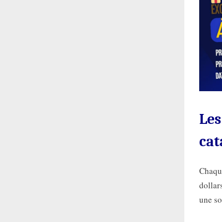
Les
cat
Chaque
dollar
une so