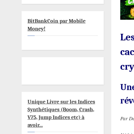
BitBankCoin par Mobile
Money!
Les
cac
cr
Une
rév
Unique Livre sur les Indices
Synthétiques (Boom, Crash,
V75, Jump Indices etc) à
Par D
avoir...