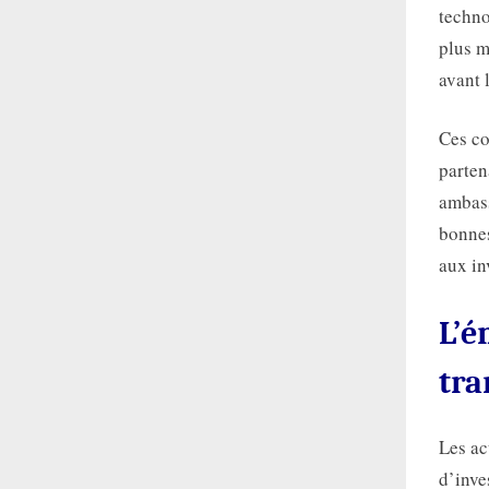
techno
plus m
avant 
Ces co
parten
ambass
bonnes
aux in
L’é
tra
Les ac
d’inve