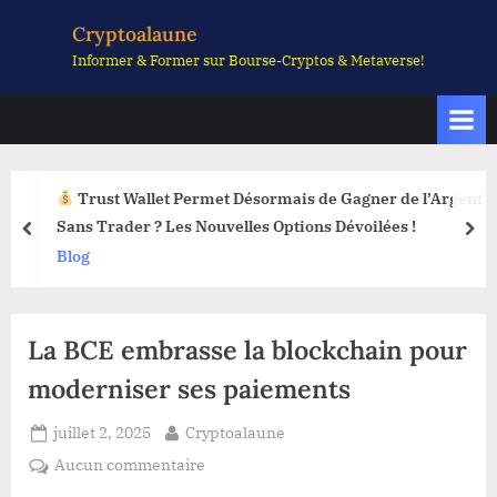
Skip
Cryptoalaune
to
Informer & Former sur Bourse-Cryptos & Metaverse!
content
Trust Wallet Permet Désormais de Gagner de l’Argent
Sans Trader ? Les Nouvelles Options Dévoilées !
prev
nex
Blog
La BCE embrasse la blockchain pour
moderniser ses paiements
Posted
By
juillet 2, 2025
Cryptoalaune
on
sur
Aucun commentaire
La