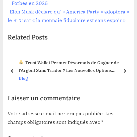
r
Forbes en 2025
de
N
e
Elon Musk déclare qu’ « America Party » adoptera
l’article
e
v
le BTC car « la monnaie fiduciaire est sans espoir »
x
i
Related Posts
t
o
P
u
o
s
st Wallet Permet Désormais de Gagner de
La Foncti
s
P
nt Sans Trader ? Les Nouvelles Options
Web3 : Voici
t
o
prev
next
ées !
Blog
:
s
t
Laisser un commentaire
:
Votre adresse e-mail ne sera pas publiée.
Les
champs obligatoires sont indiqués avec
*