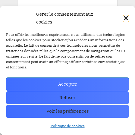
Staking
SEC
Solana
Tether
tron
XRP
Gérer le consentement aux
cookies
Pour offrir les meilleures expériences, nous utilisons des technologies
ARCHIVE
telles que les cookies pour stocker et/ou accéder aux informations des
appareils. Le fait de consentir à ces technologies nous permettra de
traiter des données telles que le comportement de navigation ou les ID
ARCHIVE
uniques sur ce site. Le fait de ne pas consentir ou de retirer son
consentement peut avoir un effet négatif sur certaines caractéristiques
et fonctions.
Accepter
How can we help you?
Refuser
Contact our support team if you need
help or have any questions?
Voir les préférences
Contact US
Politique de cookies