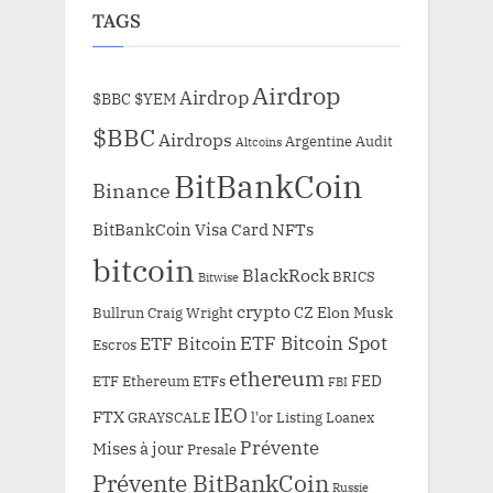
TAGS
Airdrop
Airdrop
$BBC
$YEM
$BBC
Airdrops
Argentine
Audit
Altcoins
BitBankCoin
Binance
BitBankCoin Visa Card NFTs
bitcoin
BlackRock
BRICS
Bitwise
crypto
CZ
Elon Musk
Bullrun
Craig Wright
ETF Bitcoin Spot
ETF Bitcoin
Escros
ethereum
FED
ETF Ethereum
ETFs
FBI
IEO
FTX
GRAYSCALE
l'or
Listing
Loanex
Prévente
Mises à jour
Presale
Prévente BitBankCoin
Russie