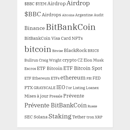
Airdrop
Airdrop
$BBC
$YEM
$BBC
Airdrops
Argentine
Audit
Altcoins
BitBankCoin
Binance
BitBankCoin Visa Card NFTs
bitcoin
BlackRock
BRICS
Bitwise
crypto
CZ
Elon Musk
Bullrun
Craig Wright
ETF Bitcoin Spot
ETF Bitcoin
Escros
ethereum
FED
ETF Ethereum
ETFs
FBI
IEO
FTX
GRAYSCALE
l'or
Listing
Loanex
Prévente
Mises à jour
Presale
Prévente BitBankCoin
Russie
Staking
SEC
Solana
Tether
tron
XRP