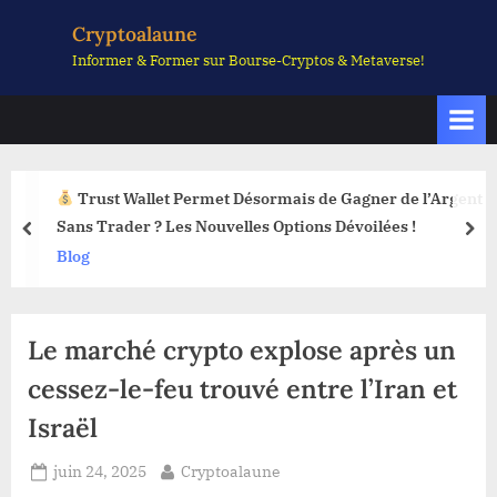
Skip
Cryptoalaune
to
Informer & Former sur Bourse-Cryptos & Metaverse!
content
Trust Wallet Permet Désormais de Gagner de l’Argent
Sans Trader ? Les Nouvelles Options Dévoilées !
prev
nex
Blog
Le marché crypto explose après un
cessez-le-feu trouvé entre l’Iran et
Israël
Posted
By
juin 24, 2025
Cryptoalaune
on