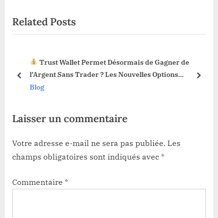
t
o
Related Posts
P
u
o
s
s
P
 Désormais de Gagner de
La Fonction Sell Limit Déba
t
o
Les Nouvelles Options
Web3 : Voici Pourquoi Ça Chan
:
s
prev
next
Blog
t
:
Laisser un commentaire
Votre adresse e-mail ne sera pas publiée.
Les
champs obligatoires sont indiqués avec
*
Commentaire
*