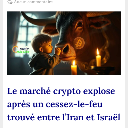
sur
Aucun commentaire
Le
marché
crypto
explose
après
un
cessez-
le-
feu
trouvé
entre
l’Iran
et
Le marché crypto explose
Israël
après un cessez-le-feu
trouvé entre l’Iran et Israël