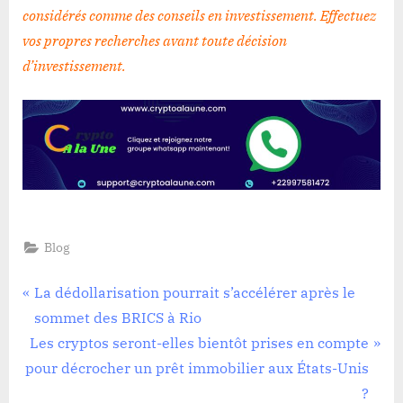
considérés comme des conseils en investissement. Effectuez
vos propres recherches avant toute décision
d’investissement
.
Blog
Navigation
P
La dédollarisation pourrait s’accélérer après le
r
sommet des BRICS à Rio
de
N
e
Les cryptos seront-elles bientôt prises en compte
l’article
e
v
pour décrocher un prêt immobilier aux États-Unis
x
i
?