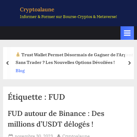
Skip
Cryptoalaune
to
Informer & Former sur Bourse-Cryptos & Metaverse!
content
Trust Wallet Permet Désormais de Gagner de l’Argent
Sans Trader ? Les Nouvelles Options Dévoilées !
prev
nex
Blog
Étiquette :
FUD
FUD autour de Binance : Des
millions d’USDT délogés !
Posted
By
novembre 30, 2023
Cryptoalaune