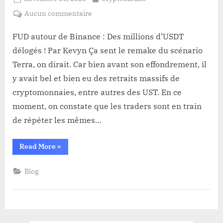
on
sur
Aucun commentaire
FUD
autour
FUD autour de Binance : Des millions d’USDT
de
délogés ! Par Kevyn Ça sent le remake du scénario
Binance :
Terra, on dirait. Car bien avant son effondrement, il
Des
y avait bel et bien eu des retraits massifs de
millions
cryptomonnaies, entre autres des UST. En ce
d’USDT
délogés !
moment, on constate que les traders sont en train
de répéter les mêmes…
“FUD
Read More
»
autour
de
Binance :
Blog
Des
millions
d’USDT
délogés !”