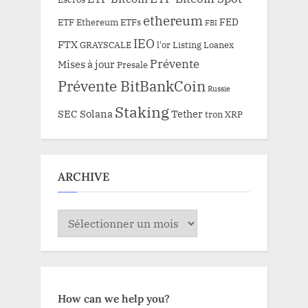
ethereum
FED
ETF Ethereum
ETFs
FBI
IEO
FTX
GRAYSCALE
l'or
Listing
Loanex
Prévente
Mises à jour
Presale
Prévente BitBankCoin
Russie
Staking
SEC
Solana
Tether
tron
XRP
ARCHIVE
ARCHIVE
How can we help you?