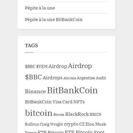
Pépite à la une
Pépite à la une BitBankCoin
TAGS
Airdrop
Airdrop
$BBC
$YEM
$BBC
Airdrops
Argentine
Audit
Altcoins
BitBankCoin
Binance
BitBankCoin Visa Card NFTs
bitcoin
BlackRock
BRICS
Bitwise
crypto
CZ
Elon Musk
Bullrun
Craig Wright
ETF Bitcoin Spot
ETF Bitcoin
Escros