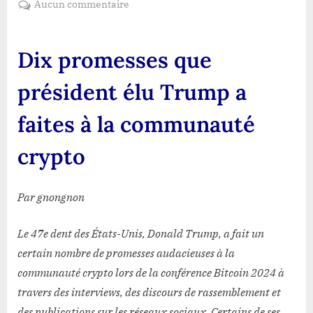
sur
Aucun commentaire
Dix
promesses
que
Dix promesses que
président
élu
président élu Trump a
Trump
a
faites à la communauté
faites
à
crypto
la
communauté
Par gnongnon
crypto
Le 47e dent des États-Unis, Donald Trump, a fait un
certain nombre de promesses audacieuses à la
communauté crypto lors de la conférence Bitcoin 2024 à
travers des interviews, des discours de rassemblement et
des publications sur les réseaux sociaux. Certains de ses