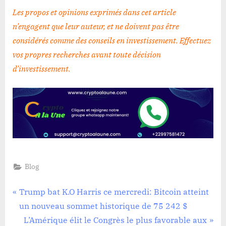
Les propos et opinions exprimés dans cet article
n’engagent que leur auteur, et ne doivent pas être
considérés comme des conseils en investissement. Effectuez
vos propres recherches avant toute décision
d’investissement
.
Blog
Navigation
P
Trump bat K.O Harris ce mercredi: Bitcoin atteint
r
un nouveau sommet historique de 75 242 $
de
e
N
L’Amérique élit le Congrès le plus favorable aux