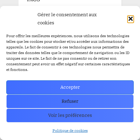
Gérer le consentement aux
Airdrop
Airdrop
$BBC
$YEM
cookies
$BBC
Airdrops
Argentine
Audit
Altcoins
Pour offrir les meilleures expériences, nous utilisons des technologies
telles que les cookies pour stocker et/ou accéder aux informations des
BitBankCoin
Binance
appareils. Le fait de consentir à ces technologies nous permettra de
traiter des données telles que le comportement de navigation ou les ID
BitBankCoin Visa Card NFTs
uniques sur ce site. Le fait de ne pas consentir ou de retirer son
consentement peut avoir un effet négatif sur certaines caractéristiques
bitcoin
et fonctions.
BlackRock
BRICS
Bitwise
crypto
CZ
Elon Musk
Bullrun
Craig Wright
Accepter
ETF Bitcoin Spot
ETF Bitcoin
Escros
ethereum
Refuser
FED
ETF Ethereum
ETFs
FBI
IEO
FTX
GRAYSCALE
l'or
Listing
Loanex
Voir les préférences
Prévente
Mises à jour
Presale
Prévente BitBankCoin
Politique de cookies
Russie