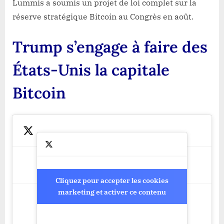
Lummis a soumis un projet de loi complet sur la
réserve stratégique Bitcoin au Congrès en août.
Trump s’engage à faire des
États-Unis la capitale
Bitcoin
Cliquez pour accepter les cookies
Cliquez pour accepter les cookies
marketing et activer ce contenu
marketing et activer ce contenu