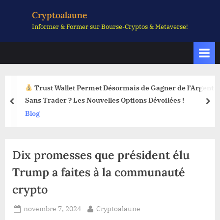
Skip
Cryptoalaune
to
Informer & Former sur Bourse-Cryptos & Metaverse!
content
Trust Wallet Permet Désormais de Gagner de l’Argent
Sans Trader ? Les Nouvelles Options Dévoilées !
prev
nex
Blog
Dix promesses que président élu
Trump a faites à la communauté
crypto
Posted
By
novembre 7, 2024
Cryptoalaune
on