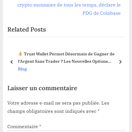
l’article
v
e
crypto-monnaies de tous les temps, déclare le
i
x
PDG de Coinbase
o
t
Related Posts
u
P
s
o
P
s
Trust Wallet Permet Désormais de Gagner de
o
t
3 !
l’Argent Sans Trader ? Les Nouvelles Options
s
:
prev
next
Dévoilées !
Blog
t
:
Laisser un commentaire
Votre adresse e-mail ne sera pas publiée.
Les
champs obligatoires sont indiqués avec
*
Commentaire
*