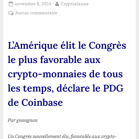
Posted
By
novembre 8, 2024
Cryptoalaune
on
sur
Aucun commentaire
L’Amérique
élit
le
Congrès
L’Amérique élit le Congrès
le
plus
le plus favorable aux
favorable
aux
crypto-monnaies de tous
crypto-
monnaies
les temps, déclare le PDG
de
tous
de Coinbase
les
temps,
déclare
Par gnongnon
le
PDG
Un Congrès nouvellement élu, favorable aux crypto-