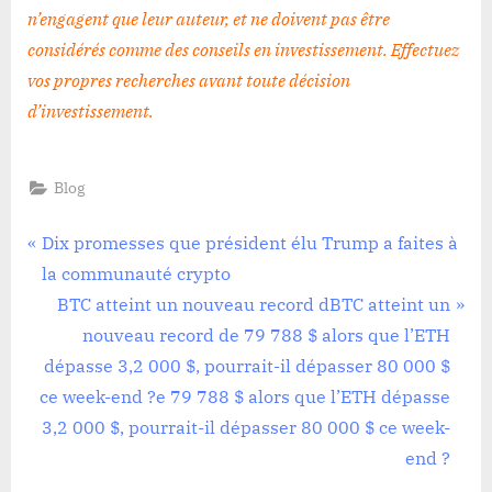
n’engagent que leur auteur, et ne doivent pas être
considérés comme des conseils en investissement. Effectuez
vos propres recherches avant toute décision
d’investissement
.
Blog
Navigation
P
Dix promesses que président élu Trump a faites à
r
la communauté crypto
de
e
N
BTC atteint un nouveau record dBTC atteint un
l’article
v
e
nouveau record de 79 788 $ alors que l’ETH
i
x
dépasse 3,2 000 $, pourrait-il dépasser 80 000 $
o
t
ce week-end ?e 79 788 $ alors que l’ETH dépasse
u
P
3,2 000 $, pourrait-il dépasser 80 000 $ ce week-
s
o
end ?
P
s