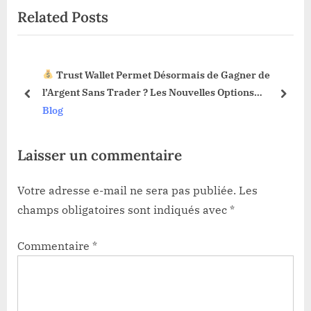
Related Posts
o
t
s
:
t
r de
La Fonction Sell Limit Débarque sur les Wallets
:
s
Web3 : Voici Pourquoi Ça Change Tout !
prev
next
Blog
Laisser un commentaire
Votre adresse e-mail ne sera pas publiée.
Les
champs obligatoires sont indiqués avec
*
Commentaire
*