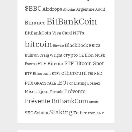
$BBC
Airdrops
Argentine
Audit
Altcoins
BitBankCoin
Binance
BitBankCoin Visa Card NFTs
bitcoin
BlackRock
BRICS
Bitwise
crypto
CZ
Elon Musk
Bullrun
Craig Wright
ETF Bitcoin Spot
ETF Bitcoin
Escros
ethereum
FED
ETF Ethereum
ETFs
FBI
IEO
FTX
GRAYSCALE
l'or
Listing
Loanex
Prévente
Mises à jour
Presale
Prévente BitBankCoin
Russie
Staking
SEC
Solana
Tether
tron
XRP