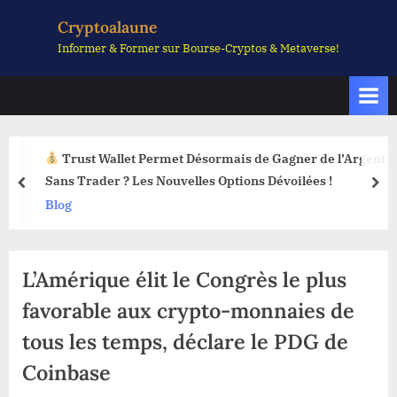
Skip
Cryptoalaune
to
Informer & Former sur Bourse-Cryptos & Metaverse!
content
Trust Wallet Permet Désormais de Gagner de l’Argent
Sans Trader ? Les Nouvelles Options Dévoilées !
prev
nex
Blog
L’Amérique élit le Congrès le plus
favorable aux crypto-monnaies de
tous les temps, déclare le PDG de
Coinbase