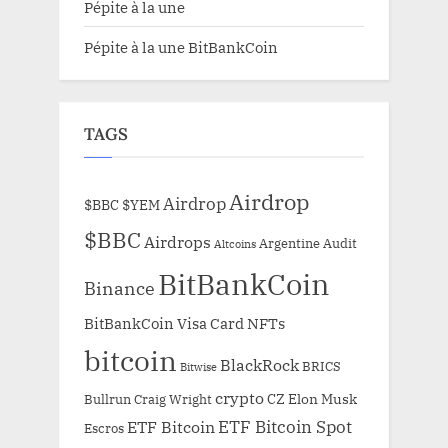
Pépite à la une
Pépite à la une BitBankCoin
TAGS
Airdrop
Airdrop
$BBC
$YEM
$BBC
Airdrops
Argentine
Audit
Altcoins
BitBankCoin
Binance
BitBankCoin Visa Card NFTs
bitcoin
BlackRock
BRICS
Bitwise
crypto
CZ
Elon Musk
Bullrun
Craig Wright
ETF Bitcoin Spot
ETF Bitcoin
Escros