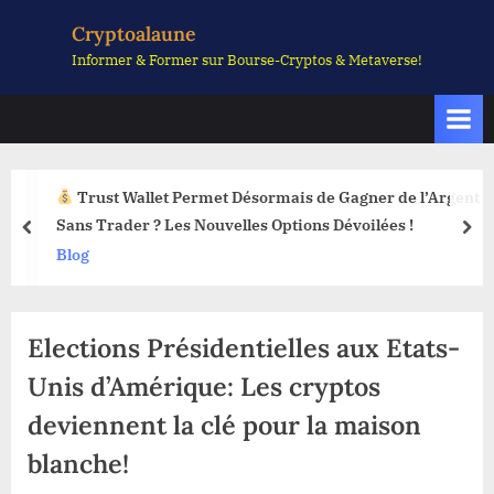
Skip
Cryptoalaune
to
Informer & Former sur Bourse-Cryptos & Metaverse!
content
Trust Wallet Permet Désormais de Gagner de l’Argent
Sans Trader ? Les Nouvelles Options Dévoilées !
prev
nex
Blog
Elections Présidentielles aux Etats-
Unis d’Amérique: Les cryptos
deviennent la clé pour la maison
blanche!