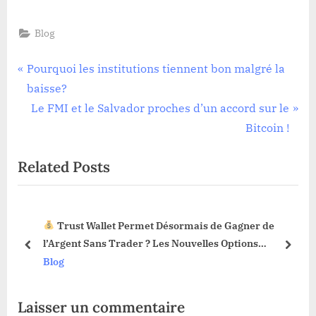
Blog
Navigation
P
Pourquoi les institutions tiennent bon malgré la
r
baisse?
de
e
N
Le FMI et le Salvador proches d’un accord sur le
l’article
v
e
Bitcoin !
i
x
Related Posts
o
t
u
P
s
o
Trust Wallet Permet Désormais de Gagner de
P
s
3 !
l’Argent Sans Trader ? Les Nouvelles Options
o
t
prev
next
Dévoilées !
Blog
s
:
t
Laisser un commentaire
: