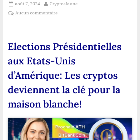
Posted
By
août 7, 2024
Cryptoalaune
on
sur
Aucun commentaire
Elections
Présidentielles
aux
Etats-
Elections Présidentielles
Unis
d’Amérique:
aux Etats-Unis
Les
cryptos
d’Amérique: Les cryptos
deviennent
la
deviennent la clé pour la
clé
pour
maison blanche!
la
maison
blanche!