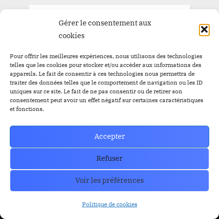
Gérer le consentement aux
cookies
Pour offrir les meilleures expériences, nous utilisons des technologies
telles que les cookies pour stocker et/ou accéder aux informations des
appareils. Le fait de consentir à ces technologies nous permettra de
traiter des données telles que le comportement de navigation ou les ID
uniques sur ce site. Le fait de ne pas consentir ou de retirer son
consentement peut avoir un effet négatif sur certaines caractéristiques
et fonctions.
Accepter
Trust Wallet Permet Désormais de Gagner de l’Argent
Sans Trader ? Les Nouvelles Options Dévoilées !
Refuser
prev
nex
Blog
Voir les préférences
Politique de cookies
RESOURCES
Organe de Presse