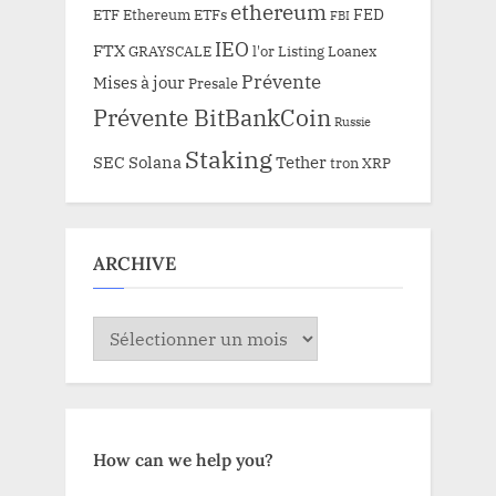
ethereum
FED
ETF Ethereum
ETFs
FBI
IEO
FTX
GRAYSCALE
l'or
Listing
Loanex
Prévente
Mises à jour
Presale
Prévente BitBankCoin
Russie
Staking
SEC
Solana
Tether
tron
XRP
ARCHIVE
ARCHIVE
How can we help you?