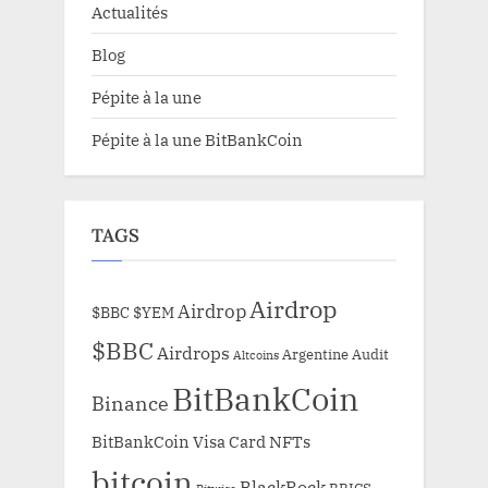
Actualités
Blog
Pépite à la une
Pépite à la une BitBankCoin
TAGS
Airdrop
Airdrop
$BBC
$YEM
$BBC
Airdrops
Argentine
Audit
Altcoins
BitBankCoin
Binance
BitBankCoin Visa Card NFTs
bitcoin
BlackRock
BRICS