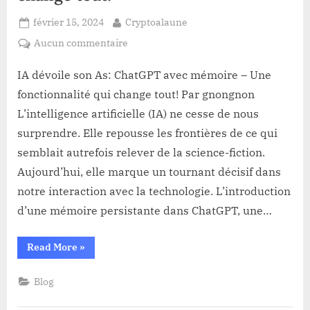
Posted
By
février 15, 2024
Cryptoalaune
on
sur
Aucun commentaire
IA
dévoile
IA dévoile son As: ChatGPT avec mémoire – Une
son
fonctionnalité qui change tout! Par gnongnon
As:
L’intelligence artificielle (IA) ne cesse de nous
ChatGPT
surprendre. Elle repousse les frontières de ce qui
avec
semblait autrefois relever de la science-fiction.
mémoire
–
Aujourd’hui, elle marque un tournant décisif dans
Une
notre interaction avec la technologie. L’introduction
fonctionnalité
d’une mémoire persistante dans ChatGPT, une…
qui
change
“IA
Read More
»
tout!
dévoile
son
As:
Blog
ChatGPT
avec
mémoire