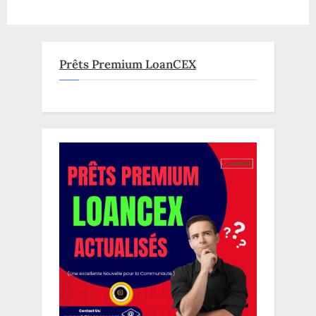
–
Une
fonctionnalité
qui
change
tout!”
Prêts Premium LoanCEX