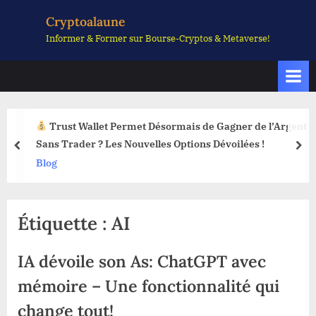
Skip
Cryptoalaune
to
Informer & Former sur Bourse-Cryptos & Metaverse!
content
Trust Wallet Permet Désormais de Gagner de l’Argent
Sans Trader ? Les Nouvelles Options Dévoilées !
prev
nex
Blog
Étiquette :
AI
IA dévoile son As: ChatGPT avec
mémoire – Une fonctionnalité qui
change tout!