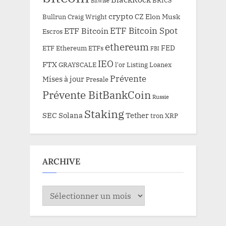
Bitwise
crypto
CZ
Elon Musk
Bullrun
Craig Wright
ETF Bitcoin Spot
ETF Bitcoin
Escros
ethereum
FED
ETF Ethereum
ETFs
FBI
IEO
FTX
GRAYSCALE
l'or
Listing
Loanex
Prévente
Mises à jour
Presale
Prévente BitBankCoin
Russie
Staking
SEC
Solana
Tether
tron
XRP
ARCHIVE
ARCHIVE