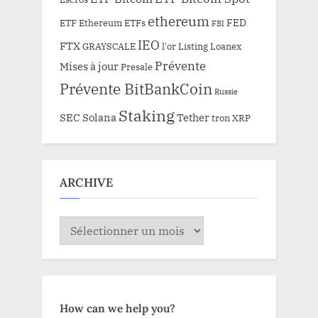
ethereum
FED
ETF Ethereum
ETFs
FBI
IEO
FTX
GRAYSCALE
l'or
Listing
Loanex
Prévente
Mises à jour
Presale
Prévente BitBankCoin
Russie
Staking
SEC
Solana
Tether
tron
XRP
ARCHIVE
ARCHIVE
How can we help you?