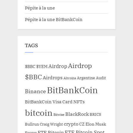
Pépite à la une
Pépite à la une BitBankCoin
TAGS
Airdrop
Airdrop
$BBC
$YEM
$BBC
Airdrops
Argentine
Audit
Altcoins
BitBankCoin
Binance
BitBankCoin Visa Card NFTs
bitcoin
BlackRock
BRICS
Bitwise
crypto
CZ
Elon Musk
Bullrun
Craig Wright
ETF Bitcoin Spot
ETF Bitcoin
Escros