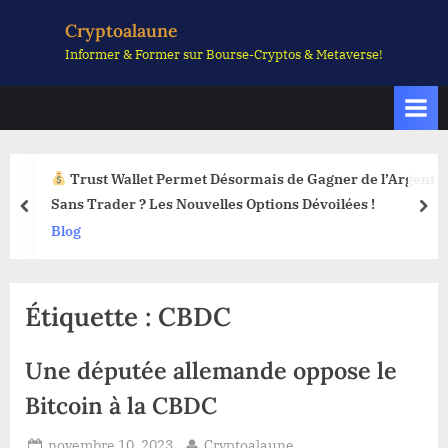
Skip
Cryptoalaune
to
Informer & Former sur Bourse-Cryptos & Metaverse!
content
Trust Wallet Permet Désormais de Gagner de l’Argent
Sans Trader ? Les Nouvelles Options Dévoilées !
prev
nex
Blog
Étiquette :
CBDC
Une députée allemande oppose le
Bitcoin à la CBDC
Posted
By
novembre 10, 2023
Cryptoalaune