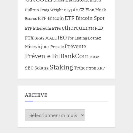
Bitwise
crypto
CZ
Elon Musk
Bullrun
Craig Wright
ETF Bitcoin Spot
ETF Bitcoin
Escros
ethereum
FED
ETF Ethereum
ETFs
FBI
IEO
FTX
GRAYSCALE
l'or
Listing
Loanex
Prévente
Mises à jour
Presale
Prévente BitBankCoin
Russie
Staking
SEC
Solana
Tether
tron
XRP
ARCHIVE
ARCHIVE