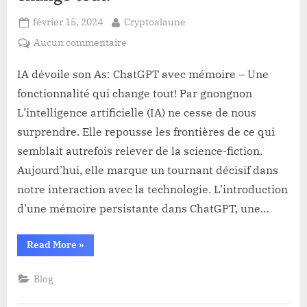
Posted
By
février 15, 2024
Cryptoalaune
on
sur
Aucun commentaire
IA
dévoile
IA dévoile son As: ChatGPT avec mémoire – Une
son
fonctionnalité qui change tout! Par gnongnon
As:
L’intelligence artificielle (IA) ne cesse de nous
ChatGPT
surprendre. Elle repousse les frontières de ce qui
avec
semblait autrefois relever de la science-fiction.
mémoire
–
Aujourd’hui, elle marque un tournant décisif dans
Une
notre interaction avec la technologie. L’introduction
fonctionnalité
d’une mémoire persistante dans ChatGPT, une…
qui
change
“IA
Read More
»
tout!
dévoile
son
As:
Blog
ChatGPT
avec
mémoire