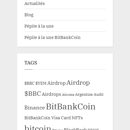
Actualités
Blog
Pépite à la une
Pépite à la une BitBankCoin
TAGS
Airdrop
Airdrop
$BBC
$YEM
$BBC
Airdrops
Argentine
Audit
Altcoins
BitBankCoin
Binance
BitBankCoin Visa Card NFTs
bitcoin
BlackRock
BRICS