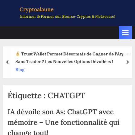
Skip
Cryptoalaune
to
Informer & Former sur Bourse-Cryptos & Metaverse!
content
Trust Wallet Permet Désormais de Gagner de l’Argent
Sans Trader ? Les Nouvelles Options Dévoilées !
prev
nex
Blog
Étiquette :
CHATGPT
IA dévoile son As: ChatGPT avec
mémoire – Une fonctionnalité qui
change tout!