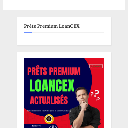
–
Une
fonctionnalité
qui
change
tout!”
Prêts Premium LoanCEX