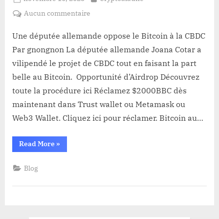
on
sur
Aucun commentaire
Une
députée
Une députée allemande oppose le Bitcoin à la CBDC
allemande
Par gnongnon La députée allemande Joana Cotar a
oppose
vilipendé le projet de CBDC tout en faisant la part
le
belle au Bitcoin. Opportunité d’Airdrop Découvrez
Bitcoin
toute la procédure ici Réclamez $2000BBC dès
à
la
maintenant dans Trust wallet ou Metamask ou
CBDC
Web3 Wallet. Cliquez ici pour réclamer. Bitcoin au…
“Une
Read More
»
députée
allemande
oppose
Blog
le
Bitcoin
à
la
CBDC”