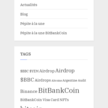
Actualités
Blog
Pépite à la une
Pépite à la une BitBankCoin
TAGS
Airdrop
Airdrop
$BBC
$YEM
$BBC
Airdrops
Argentine
Audit
Altcoins
BitBankCoin
Binance
BitBankCoin Visa Card NFTs