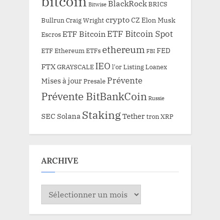
bitcoin
BlackRock
BRICS
Bitwise
crypto
CZ
Elon Musk
Bullrun
Craig Wright
ETF Bitcoin Spot
ETF Bitcoin
Escros
ethereum
FED
ETF Ethereum
ETFs
FBI
IEO
FTX
GRAYSCALE
l'or
Listing
Loanex
Prévente
Mises à jour
Presale
Prévente BitBankCoin
Russie
Staking
SEC
Solana
Tether
tron
XRP
ARCHIVE
ARCHIVE