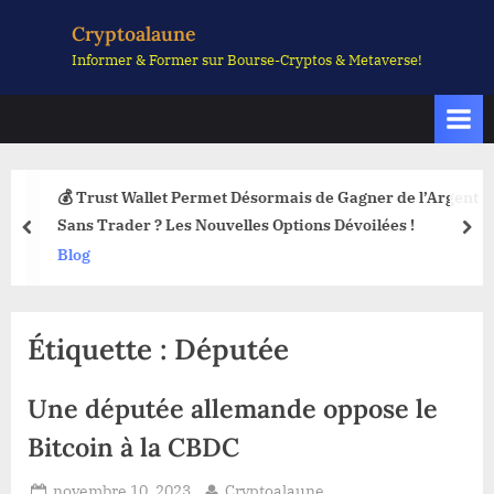
Skip
Cryptoalaune
to
Informer & Former sur Bourse-Cryptos & Metaverse!
content
💰 Trust Wallet Permet Désormais de Gagner de l’Argent
Sans Trader ? Les Nouvelles Options Dévoilées !
prev
nex
Blog
Étiquette :
Députée
Une députée allemande oppose le
Bitcoin à la CBDC
Posted
By
novembre 10, 2023
Cryptoalaune