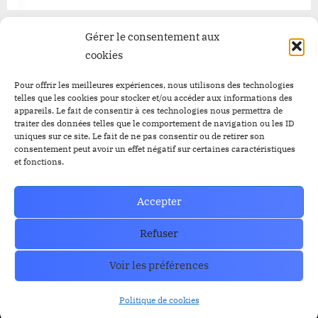
Gérer le consentement aux
RESOURCES
Organe de Presse
cookies
Pour offrir les meilleures expériences, nous utilisons des technologies
CoinMarkecap
Cryptoalaune
telles que les cookies pour stocker et/ou accéder aux informations des
appareils. Le fait de consentir à ces technologies nous permettra de
CoinGecKo
A propos de nous
traiter des données telles que le comportement de navigation ou les ID
uniques sur ce site. Le fait de ne pas consentir ou de retirer son
Intigration & API
Blog
consentement peut avoir un effet négatif sur certaines caractéristiques
et fonctions.
Privacy & policy
Nous Contacter
Accepter
Refuser
Voir les préférences
Copyright © 2023-2026 Cryptoalaune.
Politique de cookies
Powered by
PressBook News WordPress theme