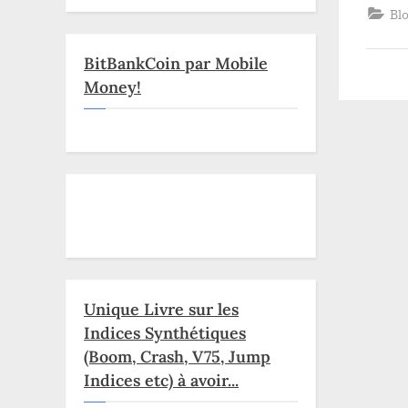
Bl
BitBankCoin par Mobile
Money!
Unique Livre sur les
Indices Synthétiques
(Boom, Crash, V75, Jump
Indices etc) à avoir...