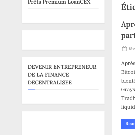
Prêts Premium LoanCEX
Éti
Apr
par
Po
fév
on
Après
DEVENIR ENTREPRENEUR
Bitco
DE LA FINANCE
bient
DECENTRALISEE
Grays
Tradi
liqui
Rea