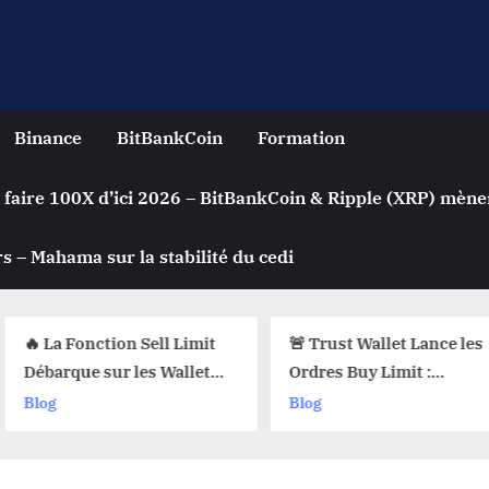
Binance
BitBankCoin
Formation
 faire 100X d’ici 2026 – BitBankCoin & Ripple (XRP) mène
s – Mahama sur la stabilité du cedi
on Sell Limit
🚨 Trust Wallet Lance les
Achete
r les Wallets
Ordres Buy Limit :
Autom
i Pourquoi Ça
Comment Acheter vos
Crypto
Blog
Blog
 !
Cryptos au Prix Parfait !
? Le Se
sur les