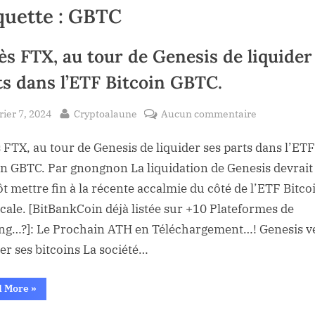
quette :
GBTC
ès FTX, au tour de Genesis de liquider
ts dans l’ETF Bitcoin GBTC.
sted
By
sur
rier 7, 2024
Cryptoalaune
Aucun commentaire
Après
 FTX, au tour de Genesis de liquider ses parts dans l’ETF
FTX,
au
in GBTC. Par gnongnon La liquidation de Genesis devrait
tour
ôt mettre fin à la récente accalmie du côté de l’ETF Bitco
de
cale. [BitBankCoin déjà listée sur +10 Plateformes de
Genesis
ng…?]: Le Prochain ATH en Téléchargement…! Genesis v
de
der ses bitcoins La société…
liquider
ses
“Après
parts
d More
»
FTX,
dans
au