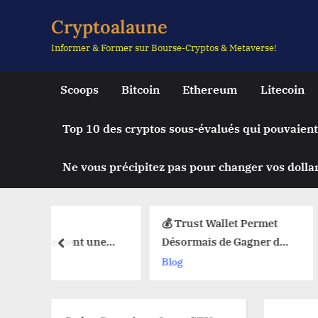
Skip
Cryptoalaune
to
Informer & Former sur Bourse-Cryptos & Metaverse!
content
Scoops
Bitcoin
Ethereum
Litecoin
Top 10 des cryptos sous-évalués qui pouvaient
Ne vous précipitez pas pour changer vos dollar
💰 Trust Wallet Permet
🔥 La Foncti
t une
Désormais de Gagner de
Débarque su
prev
le Chute
l’Argent Sans Trader ?
Web3 : Voic
Blog
Blog
uy Limit
Les Nouvelles Options
Change Tout
eb3 !
Dévoilées !