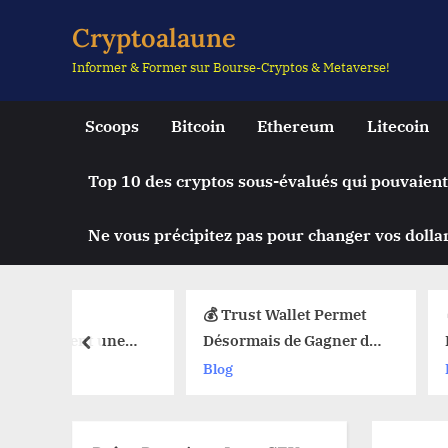
Skip
Cryptoalaune
to
Informer & Former sur Bourse-Cryptos & Metaverse!
content
Scoops
Bitcoin
Ethereum
Litecoin
Top 10 des cryptos sous-évalués qui pouvaient
Ne vous précipitez pas pour changer vos dollar
💰 Trust Wallet Permet
🔥 La Foncti
t une
Désormais de Gagner de
Débarque su
prev
e Chute
l’Argent Sans Trader ?
Web3 : Voic
Blog
Blog
uy Limit
Les Nouvelles Options
Change Tout
eb3 !
Dévoilées !