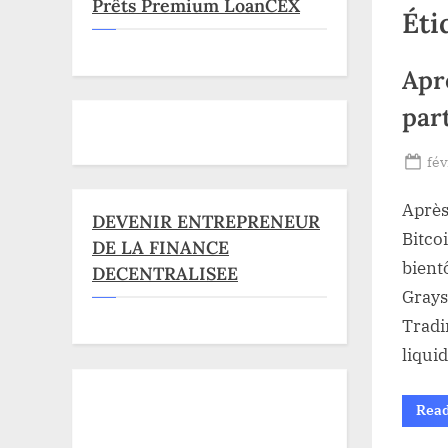
Prêts Premium LoanCEX
Éti
Apr
par
Po
fév
on
Après
DEVENIR ENTREPRENEUR
Bitco
DE LA FINANCE
bient
DECENTRALISEE
Grays
Tradi
liqui
Rea