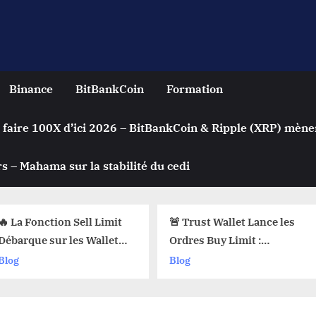
Binance
BitBankCoin
Formation
 faire 100X d’ici 2026 – BitBankCoin & Ripple (XRP) mène
s – Mahama sur la stabilité du cedi
on Sell Limit
🚨 Trust Wallet Lance les
Achete
r les Wallets
Ordres Buy Limit :
Automa
i Pourquoi Ça
Comment Acheter vos
Crypto
Blog
Blog
 !
Cryptos au Prix Parfait !
? Le Se
sur les