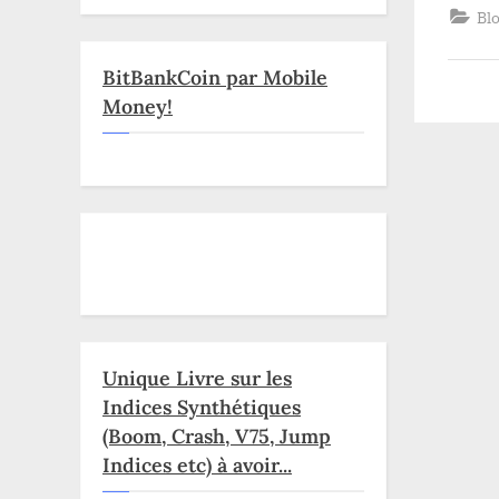
Bl
BitBankCoin par Mobile
Money!
Unique Livre sur les
Indices Synthétiques
(Boom, Crash, V75, Jump
Indices etc) à avoir...