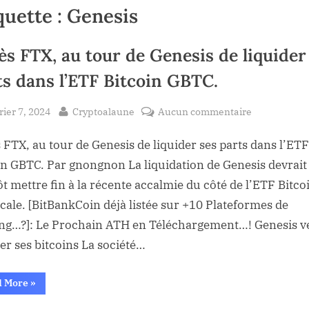
quette :
Genesis
ès FTX, au tour de Genesis de liquider
ts dans l’ETF Bitcoin GBTC.
sted
By
sur
rier 7, 2024
Cryptoalaune
Aucun commentaire
Après
 FTX, au tour de Genesis de liquider ses parts dans l’ETF
FTX,
au
in GBTC. Par gnongnon La liquidation de Genesis devrait
tour
ôt mettre fin à la récente accalmie du côté de l’ETF Bitco
de
cale. [BitBankCoin déjà listée sur +10 Plateformes de
Genesis
ng…?]: Le Prochain ATH en Téléchargement…! Genesis v
de
der ses bitcoins La société…
liquider
ses
“Après
parts
d More
»
FTX,
dans
au