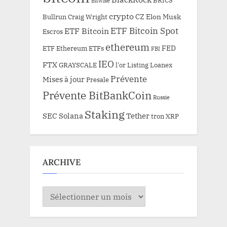
Bitwise
crypto
CZ
Elon Musk
Bullrun
Craig Wright
ETF Bitcoin Spot
ETF Bitcoin
Escros
ethereum
FED
ETF Ethereum
ETFs
FBI
IEO
FTX
GRAYSCALE
l'or
Listing
Loanex
Prévente
Mises à jour
Presale
Prévente BitBankCoin
Russie
Staking
SEC
Solana
Tether
tron
XRP
ARCHIVE
ARCHIVE