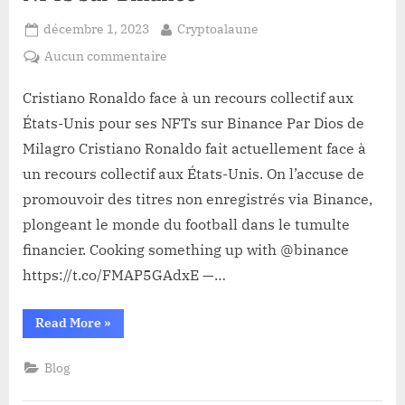
Posted
By
décembre 1, 2023
Cryptoalaune
on
sur
Aucun commentaire
Cristiano
Ronaldo
Cristiano Ronaldo face à un recours collectif aux
face
États-Unis pour ses NFTs sur Binance Par Dios de
à
Milagro Cristiano Ronaldo fait actuellement face à
un
un recours collectif aux États-Unis. On l’accuse de
recours
promouvoir des titres non enregistrés via Binance,
collectif
aux
plongeant le monde du football dans le tumulte
États-
financier. Cooking something up with @binance
Unis
https://t.co/FMAP5GAdxE —…
pour
ses
“Cristiano
Read More
»
NFTs
Ronaldo
sur
face
à
Binance
Blog
un
recours
collectif