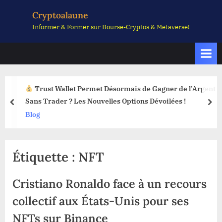
Skip
Cryptoalaune
to
Informer & Former sur Bourse-Cryptos & Metaverse!
content
Trust Wallet Permet Désormais de Gagner de l’Argent
Sans Trader ? Les Nouvelles Options Dévoilées !
prev
nex
Blog
Étiquette :
NFT
Cristiano Ronaldo face à un recours
collectif aux États-Unis pour ses
NFTs sur Binance