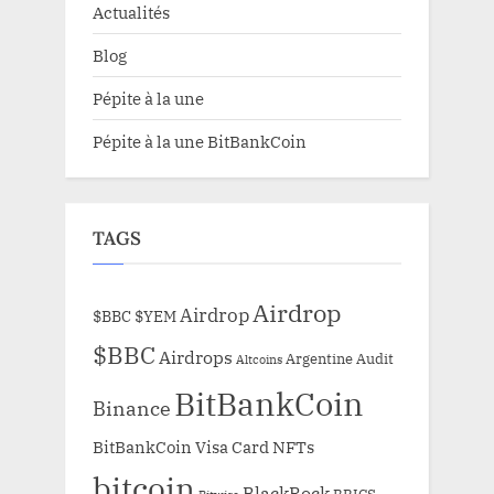
Actualités
Blog
Pépite à la une
Pépite à la une BitBankCoin
TAGS
Airdrop
Airdrop
$BBC
$YEM
$BBC
Airdrops
Argentine
Audit
Altcoins
BitBankCoin
Binance
BitBankCoin Visa Card NFTs
bitcoin
BlackRock
BRICS