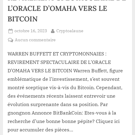
L’ORACLE D’OMAHA VERS LE
BITCOIN
Posted
By
octobre 16, 2023
Cryptoalaune
on
sur
Aucun commentaire
WARREN
BUFFETT
WARREN BUFFETT ET CRYPTOMONNAIES :
ET
REVIREMENT SPECTACULAIRE DE L’ORACLE
CRYPTOMONNAIES :
D’OMAHA VERS LE BITCOIN Warren Buffett, figure
REVIREMENT
emblématique de l’investissement, s’est souvent
SPECTACULAIRE
montré sceptique vis-à-vis du Bitcoin. Cependant,
DE
L’ORACLE
des événements récents laissent entrevoir une
D’OMAHA
évolution surprenante dans sa position. Par
VERS
gnongnon Annonce BitBankCoin: Etes-vous à la
LE
recherche d’une bonne bonne pépite? Cliquez ici
BITCOIN
pour accumuler des pièces…