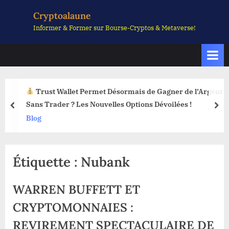
Skip
Cryptoalaune
to
Informer & Former sur Bourse-Cryptos & Metaverse!
content
Trust Wallet Permet Désormais de Gagner de l’Argent
Sans Trader ? Les Nouvelles Options Dévoilées !
prev
nex
Blog
Étiquette :
Nubank
WARREN BUFFETT ET
CRYPTOMONNAIES :
REVIREMENT SPECTACULAIRE DE