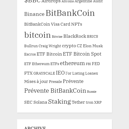
Airdrops
Argentine
Audit
Altcoins
BitBankCoin
Binance
BitBankCoin Visa Card NFTs
bitcoin
BlackRock
BRICS
Bitwise
crypto
CZ
Elon Musk
Bullrun
Craig Wright
ETF Bitcoin Spot
ETF Bitcoin
Escros
ethereum
FED
ETF Ethereum
ETFs
FBI
IEO
FTX
GRAYSCALE
l'or
Listing
Loanex
Prévente
Mises à jour
Presale
Prévente BitBankCoin
Russie
Staking
SEC
Solana
Tether
tron
XRP
ARCHIVE