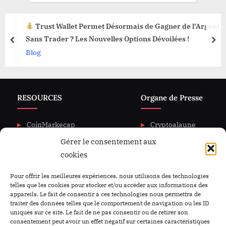
Trust Wallet Permet Désormais de Gagner de l’Argent
Sans Trader ? Les Nouvelles Options Dévoilées !
prev
nex
Blog
RESOURCES
Organe de Presse
CoinMarkecap
Cryptoalaune
Gérer le consentement aux
CoinGecKo
A propos de nous
cookies
Intigration & API
Blog
Privacy & policy
Nous Contacter
Pour offrir les meilleures expériences, nous utilisons des technologies
telles que les cookies pour stocker et/ou accéder aux informations des
appareils. Le fait de consentir à ces technologies nous permettra de
traiter des données telles que le comportement de navigation ou les ID
uniques sur ce site. Le fait de ne pas consentir ou de retirer son
consentement peut avoir un effet négatif sur certaines caractéristiques