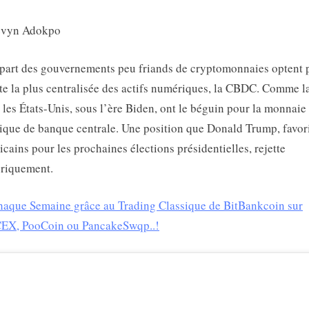
déclare
Donald
evyn Adokpo
Trump
part des gouvernements peu friands de cryptomonnaies optent 
te la plus centralisée des actifs numériques, la CBDC. Comme l
 les États-Unis, sous l’ère Biden, ont le béguin pour la monnaie
que de banque centrale. Une position que Donald Trump, favor
icains pour les prochaines élections présidentielles, rejette
oriquement.
aque Semaine grâce au Trading Classique de BitBankcoin sur
EX, PooCoin ou PancakeSwqp..!