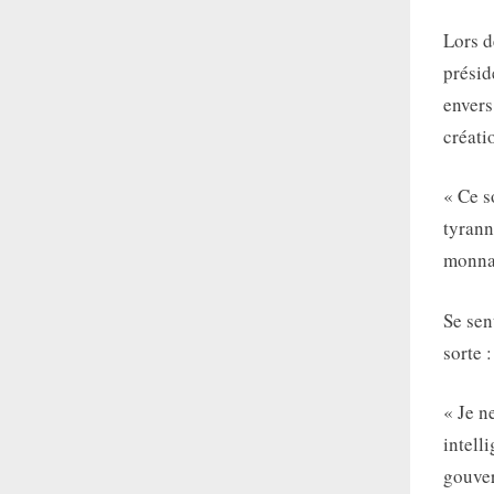
Lors d
présid
envers
créati
« Ce s
tyrann
monnai
Se sen
sorte :
« Je n
intell
gouver