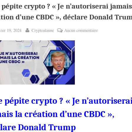
pépite crypto ? « Je n’autoriserai jamais
ation d’une CBDC », déclare Donald Tru
ted
By
sur
vier 19, 2024
Cryptoalaune
Aucun commentaire
Une
pépite
crypto
?
«
Je
n’autoriserai
jamais
la
 pépite crypto ? « Je n’autorisera
création
d’une
ais la création d’une CBDC »,
CBDC
lare Donald Trump
»,