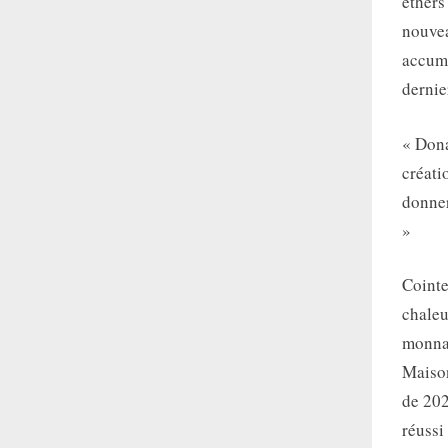
ethers
nouvea
accumu
dernie
« Dona
créati
donner
»
Cointe
chaleu
monnai
Maison
de 202
réussi