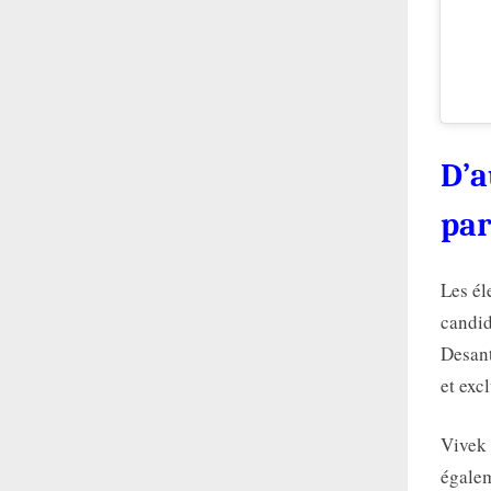
D’a
par
Les él
candid
Desant
et exc
Vivek 
égalem