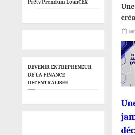
Prêts Premium LoanCEX
Une 
cré
Pos
jan
on
DEVENIR ENTREPRENEUR
DE LA FINANCE
DECENTRALISEE
Une
jam
déc