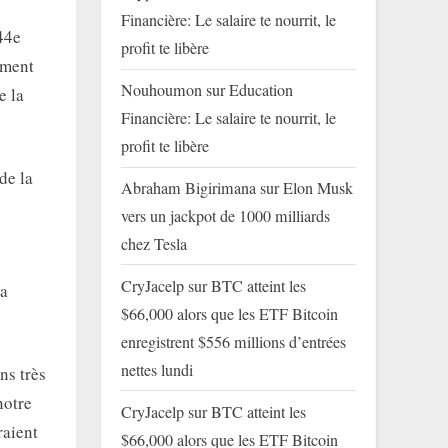
Financière: Le salaire te nourrit, le
44e
profit te libère
ement
Nouhoumon
sur
Education
e la
Financière: Le salaire te nourrit, le
profit te libère
de la
Abraham Bigirimana
sur
Elon Musk
vers un jackpot de 1000 milliards
chez Tesla
CryJacelp
sur
BTC atteint les
la
$66,000 alors que les ETF Bitcoin
enregistrent $556 millions d’entrées
nettes lundi
ns très
notre
CryJacelp
sur
BTC atteint les
raient
$66,000 alors que les ETF Bitcoin