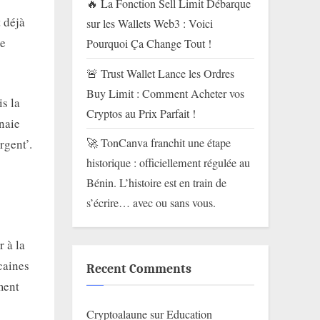
🔥 La Fonction Sell Limit Débarque
 déjà
sur les Wallets Web3 : Voici
re
Pourquoi Ça Change Tout !
🚨 Trust Wallet Lance les Ordres
Buy Limit : Comment Acheter vos
is la
Cryptos au Prix Parfait !
naie
🚀 TonCanva franchit une étape
rgent’.
historique : officiellement régulée au
Bénin. L’histoire est en train de
s’écrire… avec ou sans vous.
 à la
caines
Recent Comments
ment
Cryptoalaune
sur
Education