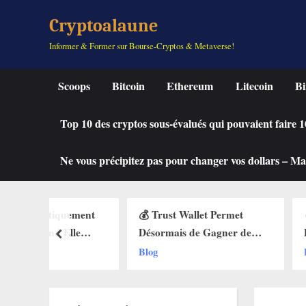
Skip
Cryptoalaune
to
Informer & Former sur Bourse-Cryptos & Metaverse!
content
Scoops
Bitcoin
Ethereum
Litecoin
Bi
Top 10 des cryptos sous-évalués qui pouvaient faire
Ne vous précipitez pas pour changer vos dollars – Mah
quement
💰 Trust Wallet Permet
🔥 La Fonctio
Elle
Désormais de Gagner de
Débarque sur 
prev
 des Buy
l’Argent Sans Trader ? Les
Web3 : Voici
Blog
Blog
ets Web3
Nouvelles Options
Change Tout 
Dévoilées !