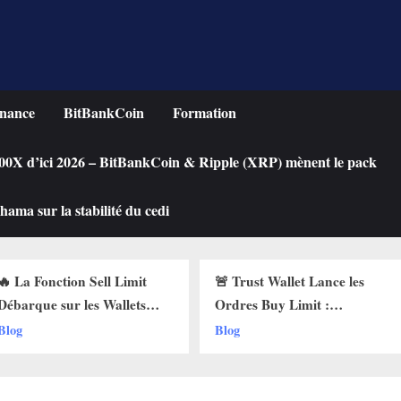
nance
BitBankCoin
Formation
 100X d’ici 2026 – BitBankCoin & Ripple (XRP) mènent le pack
ama sur la stabilité du cedi
n Sell Limit
🚨 Trust Wallet Lance les
Achete
les Wallets
Ordres Buy Limit :
une Cry
 Pourquoi Ça
Comment Acheter vos
Chute ?
Blog
Blog
!
Cryptos au Prix Parfait !
Limit s
!