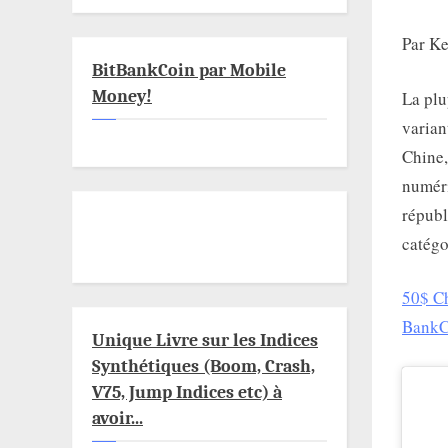
Par K
BitBankCoin par Mobile
Money!
La plu
varian
Chine,
numéri
républ
catég
50$ Ch
BankC
Unique Livre sur les Indices
Synthétiques (Boom, Crash,
V75, Jump Indices etc) à
avoir...