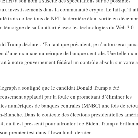
 (ETH) à son nom a suscité des spéculations sur de possibles
ux investissements dans la communauté crypto. Le fait qu’il ait
lé trois collections de NFT, la dernière étant sortie en décemb
r, témoigne de sa familiarité avec les technologies du Web 3.0.
ld Trump déclare : ‘En tant que président, je n’autoriserai jama
on d’une monnaie numérique de banque centrale. Une telle mon
ait à notre gouvernement fédéral un contrôle absolu sur votre a
legraph a souligné que le candidat Donald Trump a été
reusement applaudi par la foule en promettant d’éliminer les
es numériques de banques centrales (MNBC) une fois de retour
-Blanche. Dans le contexte des élections présidentielles améri
4, où il est pressenti pour affronter Joe Biden, Trump a brillam
 son premier test dans l’Iowa lundi dernier.