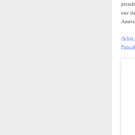
prendr
une da
Améri
Achat 
Panca