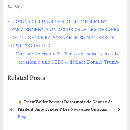
Blog
Navigation
P
LE CONSEIL EUROPÉEN ET LE PARLEMENT
r
PARVIENNENT À UN ACCORD SUR LES MESURES
de
e
DE DILIGENCE RAISONNABLE EN MATIÈRE DE
l’article
v
CRYPTOGRAPHIE
i
N
Une pépite crypto ? « Je n’autoriserai jamais la
o
e
création d’une CBDC », déclare Donald Trump
u
x
Related Posts
s
t
P
P
o
o
Trust Wallet Permet Désormais de Gagner de
s
s
3 !
l’Argent Sans Trader ? Les Nouvelles Options
t
t
prev
next
Dévoilées !
Blog
:
: