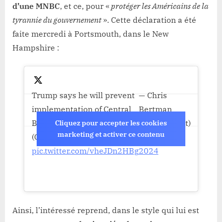
d’une MNBC
, et ce, pour «
protéger les Américains de la
tyrannie du gouvernement
». Cette déclaration a été
faite mercredi à Portsmouth, dans le New
Hampshire :
Trump says he will prevent
— Chris
implementation of Central
Bertman
Bank Digital Currencies
(@manofbert)
Cliquez pour accepter les cookies
marketing et activer ce contenu
(CBDC)
January 18,
pic.twitter.com/vheJDn2HBg
2024
Ainsi, l’intéressé reprend, dans le style qui lui est