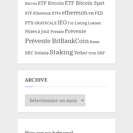
ETF Bitcoin Spot
ETF Bitcoin
Escros
ethereum
FED
ETF Ethereum
ETFs
FBI
IEO
FTX
GRAYSCALE
l'or
Listing
Loanex
Prévente
Mises à jour
Presale
Prévente BitBankCoin
Russie
Staking
SEC
Solana
Tether
tron
XRP
ARCHIVE
ARCHIVE
How can we help you?