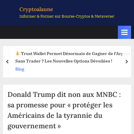
Skip
Cryptoalaune
to
Informer & Former sur Bourse-Cryptos & Metaverse!
content
Trust Wallet Permet Désormais de Gagner de l’Argent
Sans Trader ? Les Nouvelles Options Dévoilées !
prev
nex
Blog
Donald Trump dit non aux MNBC :
sa promesse pour « protéger les
Américains de la tyrannie du
gouvernement »