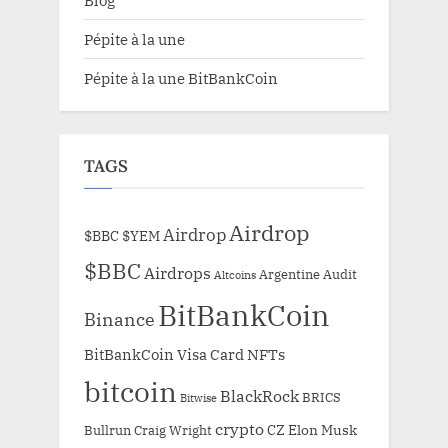
Pépite à la une
Pépite à la une BitBankCoin
TAGS
Airdrop
Airdrop
$BBC
$YEM
$BBC
Airdrops
Argentine
Audit
Altcoins
BitBankCoin
Binance
BitBankCoin Visa Card NFTs
bitcoin
BlackRock
BRICS
Bitwise
crypto
CZ
Elon Musk
Bullrun
Craig Wright