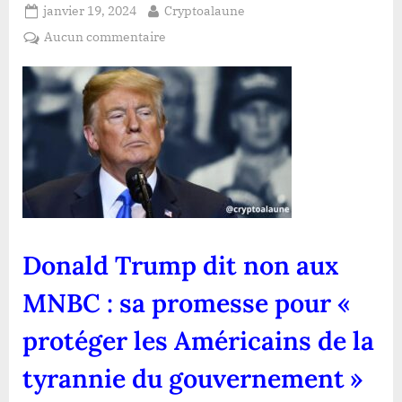
Posted
By
janvier 19, 2024
Cryptoalaune
on
sur
Aucun commentaire
Donald
Trump
dit
non
aux
MNBC :
sa
promesse
pour
«
Donald Trump dit non aux
protéger
les
MNBC : sa promesse pour «
Américains
de
protéger les Américains de la
la
tyrannie
tyrannie du gouvernement »
du