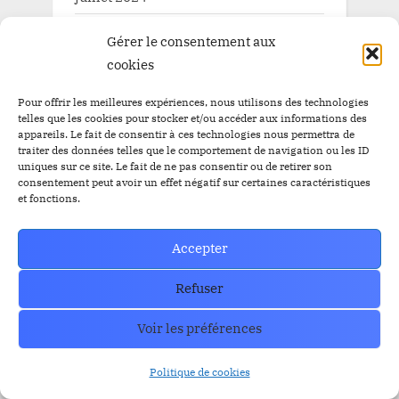
juin 2024
Gérer le consentement aux
cookies
mai 2024
avril 2024
Pour offrir les meilleures expériences, nous utilisons des technologies
telles que les cookies pour stocker et/ou accéder aux informations des
mars 2024
appareils. Le fait de consentir à ces technologies nous permettra de
traiter des données telles que le comportement de navigation ou les ID
uniques sur ce site. Le fait de ne pas consentir ou de retirer son
février 2024
consentement peut avoir un effet négatif sur certaines caractéristiques
et fonctions.
janvier 2024
décembre 2023
Accepter
novembre 2023
Refuser
octobre 2023
Voir les préférences
septembre 2023
Politique de cookies
août 2023