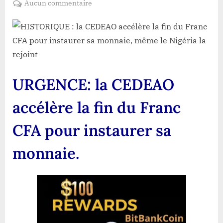
sur
Aucun commentaire
URGENCE:
la
CEDEAO
accélère
la
fin
URGENCE: la CEDEAO
du
Franc
accélère la fin du Franc
CFA
pour
CFA pour instaurer sa
instaurer
sa
monnaie.
monnaie.