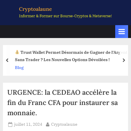
Skip
Cryptoalaune
to
Informer & Former sur Bourse-Cryptos & Metaverse!
content
Trust Wallet Permet Désormais de Gagner de l’Argent
Sans Trader ? Les Nouvelles Options Dévoilées !
prev
nex
Blog
URGENCE: la CEDEAO accélère la
fin du Franc CFA pour instaurer sa
monnaie.
Posted
By
juillet 11, 2024
Cryptoalaune
on