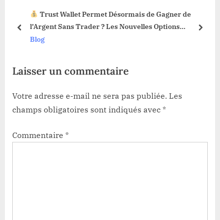
P
o
Trust Wallet Permet Désormais de Gagner de
o
s
3 !
l’Argent Sans Trader ? Les Nouvelles Options
s
t
prev
next
Dévoilées !
Blog
t
:
:
Laisser un commentaire
Votre adresse e-mail ne sera pas publiée.
Les
champs obligatoires sont indiqués avec
*
Commentaire
*