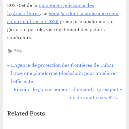
2027) et de la
montée en puissance des
hydrocarbures
. Le
Sénégal, dont la croissance sera
à deux chiffres en 2025
grâce principalement au
gaz et au pétrole, vise également des paliers
supérieurs.
Blog
Navigation
P
L’Agence de protection des frontières de Dubaï
r
lance une plateforme Blockchain pour améliorer
de
e
l’efficacité
l’article
v
N
Bitcoin : le gouvernement allemand a (presque)
i
e
fini de vendre ses BTC.
o
x
Related Posts
u
t
s
P