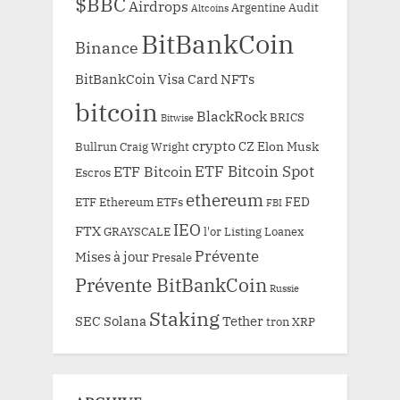
$BBC
Airdrops
Argentine
Audit
Altcoins
BitBankCoin
Binance
BitBankCoin Visa Card NFTs
bitcoin
BlackRock
BRICS
Bitwise
crypto
CZ
Elon Musk
Bullrun
Craig Wright
ETF Bitcoin Spot
ETF Bitcoin
Escros
ethereum
FED
ETF Ethereum
ETFs
FBI
IEO
FTX
GRAYSCALE
l'or
Listing
Loanex
Prévente
Mises à jour
Presale
Prévente BitBankCoin
Russie
Staking
SEC
Solana
Tether
tron
XRP