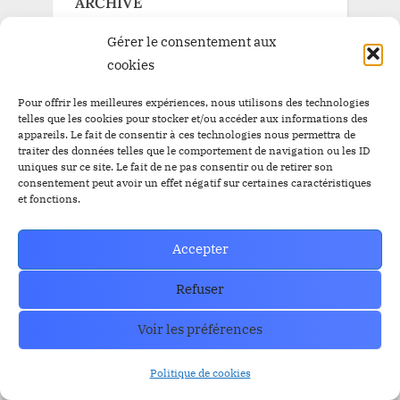
ARCHIVE
Gérer le consentement aux
ARCHIVE
cookies
Pour offrir les meilleures expériences, nous utilisons des technologies
telles que les cookies pour stocker et/ou accéder aux informations des
appareils. Le fait de consentir à ces technologies nous permettra de
traiter des données telles que le comportement de navigation ou les ID
How can we help you?
uniques sur ce site. Le fait de ne pas consentir ou de retirer son
consentement peut avoir un effet négatif sur certaines caractéristiques
Contact our support team if you need
et fonctions.
help or have any questions?
Accepter
Contact US
Refuser
Voir les préférences
Politique de cookies