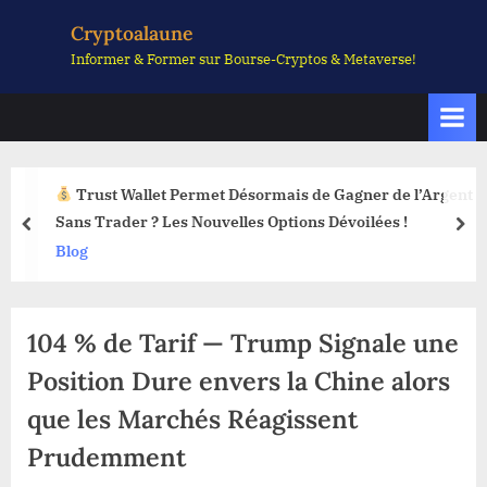
Skip
Cryptoalaune
to
Informer & Former sur Bourse-Cryptos & Metaverse!
content
Trust Wallet Permet Désormais de Gagner de l’Argent
Sans Trader ? Les Nouvelles Options Dévoilées !
prev
nex
Blog
104 % de Tarif — Trump Signale une
Position Dure envers la Chine alors
que les Marchés Réagissent
Prudemment