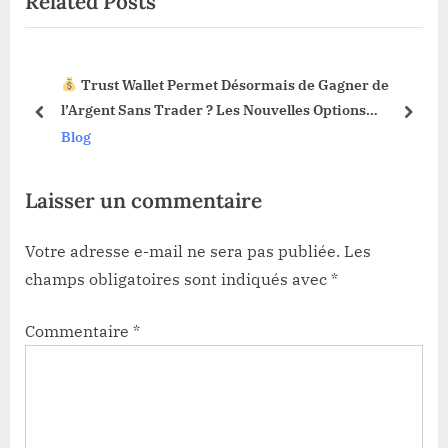
Related Posts
s
P
P
o
o
s
Trust Wallet Permet Désormais de Gagner de
s
t
3 !
l’Argent Sans Trader ? Les Nouvelles Options
t
:
prev
next
Dévoilées !
Blog
:
Laisser un commentaire
Votre adresse e-mail ne sera pas publiée.
Les
champs obligatoires sont indiqués avec
*
Commentaire
*