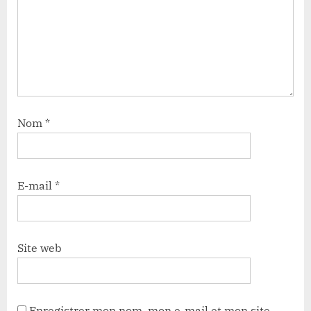
Nom
*
E-mail
*
Site web
Enregistrer mon nom, mon e-mail et mon site