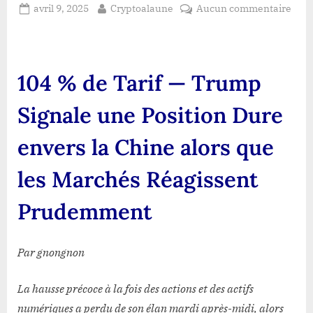
Posted
By
sur
avril 9, 2025
Cryptoalaune
Aucun commentaire
on
104
%
de
Tarif
104 % de Tarif — Trump
—
Tru
Signale une Position Dure
Sign
une
envers la Chine alors que
Posi
Dur
les Marchés Réagissent
enve
la
Prudemment
Chin
alor
que
Par gnongnon
les
Mar
La hausse précoce à la fois des actions et des actifs
Réag
numériques a perdu de son élan mardi après-midi, alors