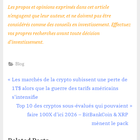
Les propos et opinions exprimés dans cet article
n’engagent que leur auteur, et ne doivent pas être
considérés comme des conseils en investissement. Effectuez
vos propres recherches avant toute décision
d’investissement
.
Blog
Navigation
P
Les marchés de la crypto subissent une perte de
r
1T$ alors que la guerre des tarifs américains
de
e
s’intensifie
l’article
v
N
Top 10 des cryptos sous-évalués qui pouvaient
i
e
faire 100X d’ici 2026 – BitBankCoin & XRP
o
x
mènent le pack
u
t