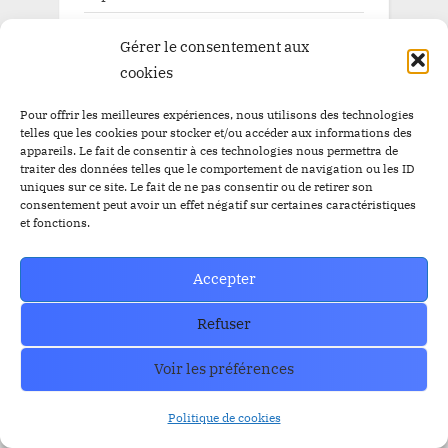
Pépite à la une BitBankCoin
Gérer le consentement aux
cookies
Pour offrir les meilleures expériences, nous utilisons des technologies
TAGS
telles que les cookies pour stocker et/ou accéder aux informations des
appareils. Le fait de consentir à ces technologies nous permettra de
traiter des données telles que le comportement de navigation ou les ID
Airdrop
Airdrop
uniques sur ce site. Le fait de ne pas consentir ou de retirer son
$BBC
$YEM
consentement peut avoir un effet négatif sur certaines caractéristiques
$BBC
et fonctions.
Airdrops
Argentine
Audit
Altcoins
BitBankCoin
Binance
Accepter
BitBankCoin Visa Card NFTs
Refuser
bitcoin
BlackRock
BRICS
Bitwise
Voir les préférences
crypto
CZ
Elon Musk
Bullrun
Craig Wright
ETF Bitcoin Spot
ETF Bitcoin
Escros
Politique de cookies
ethereum
FED
ETF Ethereum
ETFs
FBI