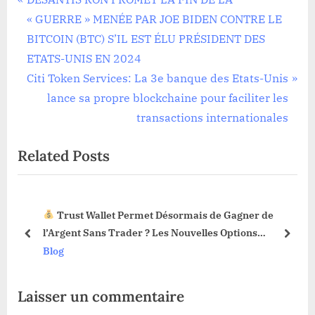
Navigation
r
« GUERRE » MENÉE PAR JOE BIDEN CONTRE LE
de
e
BITCOIN (BTC) S’IL EST ÉLU PRÉSIDENT DES
l’article
v
ETATS-UNIS EN 2024
i
N
Citi Token Services: La 3e banque des Etats-Unis
o
e
lance sa propre blockchaine pour faciliter les
u
x
transactions internationales
s
t
Related Posts
P
P
o
o
s
s
Trust Wallet Permet Désormais de Gagner de
t
t
3 !
l’Argent Sans Trader ? Les Nouvelles Options
:
:
prev
next
Dévoilées !
Blog
Laisser un commentaire