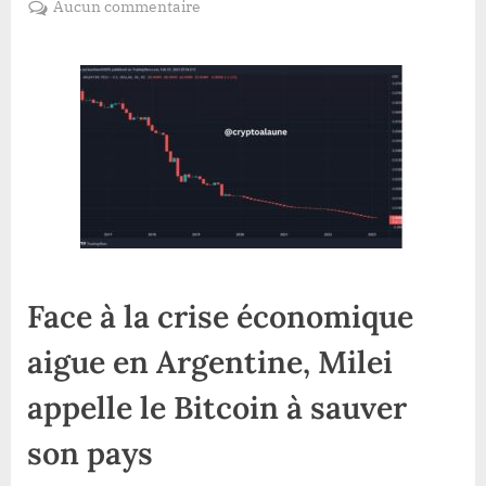
sur
Aucun commentaire
Face
à
la
crise
économique
aigue
en
Argentine,
Milei
appelle
le
Bitcoin
Face à la crise économique
à
aigue en Argentine, Milei
sauver
son
appelle le Bitcoin à sauver
pays
son pays