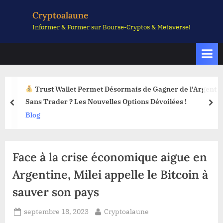
Skip
Cryptoalaune
to
Informer & Former sur Bourse-Cryptos & Metaverse!
content
Trust Wallet Permet Désormais de Gagner de l’Argent
Sans Trader ? Les Nouvelles Options Dévoilées !
prev
nex
Blog
Face à la crise économique aigue en
Argentine, Milei appelle le Bitcoin à
sauver son pays
Posted
By
septembre 18, 2023
Cryptoalaune
on