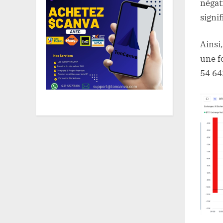
négati
signif
Ainsi,
une f
54 64