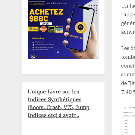
Un fa
rappe
génér
activ
Les d
tombé
const
somme
de Bi
Unique Livre sur les
7,40 
Indices Synthétiques
(Boom, Crash, V75, Jump
Indices etc) à avoir...