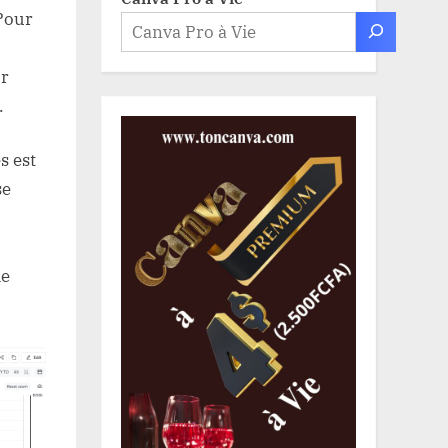
 Pour
ur
.
s est
se
de