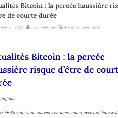
alités Bitcoin : la percée haussière ri
tre de courte durée
sted
By
sur
obre 27, 2025
Cryptoalaune
Aucun commentaire
Actualités
Bitcoin
:
la
ualités Bitcoin : la percée
percée
haussière
ussière risque d’être de cour
risque
d’être
rée
de
courte
nongnon
durée
rs de Bitcoin est de nouveau en mouvement avec une hausse d