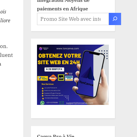
paiements en Afrique
ois
liore
ion.
oluent
a
Canva Pro à Vie