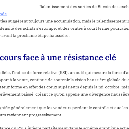
ntissement des sorties de Bitcoin des exchan
node
rties suggèrent toujours une accumulation, mais le ralentissement 
intensité des achats s’estompe, et des ventes à court terme pourraie
r avant la prochaine étape haussière.
cours face à une résistance clé
llèle, l’indice de force relative (RSI), un outil qui mesure la force d’
port à la vente, continue de soutenir la vision haussière globale du 
cateur forme en effet des creux supérieurs depuis la mi-octobre, mêm
 brièvement baissé, créant ce qu’on appelle une divergence haussièr
ignifie généralement que les vendeurs perdent le contrôle et que les
urs reviennent progressivement.
dance du RSI s’intègre parfaitement dans le schéma graphique actue