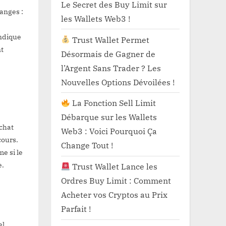
Le Secret des Buy Limit sur
ges :
les Wallets Web3 !
indique
Trust Wallet Permet
nt
Désormais de Gagner de
l’Argent Sans Trader ? Les
Nouvelles Options Dévoilées !
La Fonction Sell Limit
Débarque sur les Wallets
achat
Web3 : Voici Pourquoi Ça
cours.
Change Tout !
e si le
e.
Trust Wallet Lance les
Ordres Buy Limit : Comment
Acheter vos Cryptos au Prix
Parfait !
l.