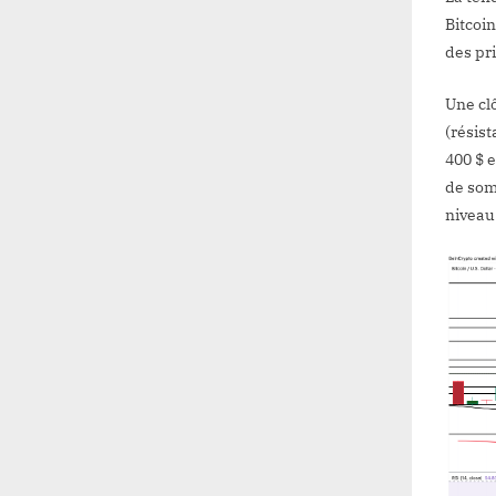
Bitcoi
des pr
Une cl
(résis
400 $ e
de som
niveau