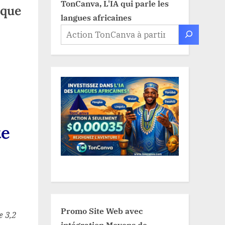
TonCanva, L'IA qui parle les
sque
langues africaines
te
Promo Site Web avec
e 3,2
intégration Moyens de