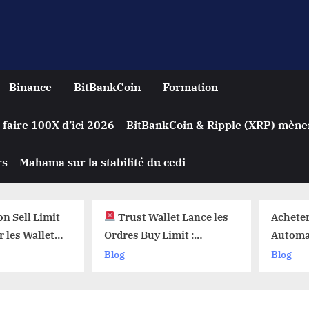
Binance
BitBankCoin
Formation
 faire 100X d’ici 2026 – BitBankCoin & Ripple (XRP) mène
s – Mahama sur la stabilité du cedi
n Sell Limit
Trust Wallet Lance les
Achete
 les Wallets
Ordres Buy Limit :
Automa
 Pourquoi Ça
Comment Acheter vos
Crypto 
Blog
Blog
 !
Cryptos au Prix Parfait !
? Le Se
sur les