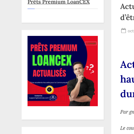
Prêts Premium LoanCEX
Actu
d’ê
Po
oct
on
Act
ha
du
Par g
Le cou