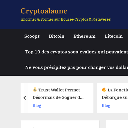
Skip
Cryptoalaune
to
Informer & Former sur Bourse-Cryptos & Metaverse!
content
Scoops
Bitcoin
Ethereum
Litecoin
Top 10 des cryptos sous-évalués qui pouvaient
Ne vous précipitez pas pour changer vos dollar
Trust Wallet Permet
La Fonctio
t une
Désormais de Gagner de
Débarque sur
prev
e Chute
l’Argent Sans Trader ?
Web3 : Voici
Blog
Blog
y Limit
Les Nouvelles Options
Change Tout
eb3 !
Dévoilées !