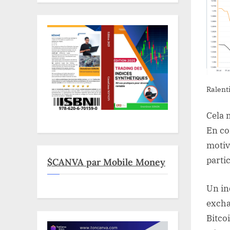
Ralent
Cela 
En co
motiv
parti
$CANVA par Mobile Money
Un in
excha
Bitco