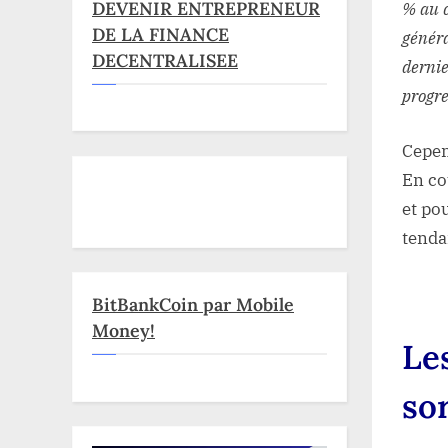
DEVENIR ENTREPRENEUR
% au c
DE LA FINANCE
généra
DECENTRALISEE
dernie
progre
Cepen
En co
et po
tenda
BitBankCoin par Mobile
Money!
Les
so