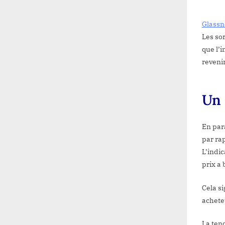
Rale
Glass
Les so
que l’
reveni
Un 
En para
par rap
L’indi
prix a
Cela s
achete
La ten