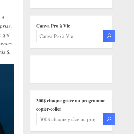
e 4
Canva Pro à Vie
prise,
e qui
ventes
rds $.
300$ chaque grâce au programme
copier-coller