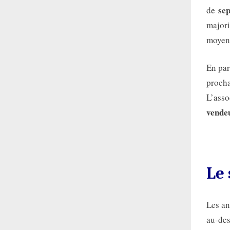
se
de
majori
moyenn
En par
procha
L’asso
vende
Le 
Les an
au-des