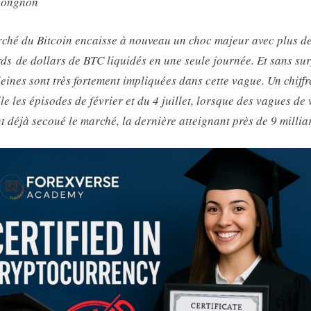
nongnon
la
malédiction
ché du Bitcoin encaisse à nouveau un choc majeur avec plus d
de
rds de dollars de BTC liquidés en une seule journée. Et sans sur
septembre
leines sont très fortement impliquées dans cette vague. Un chiffr
?
le les épisodes de février et du 4 juillet, lorsque des vagues de 
t déjà secoué le marché, la dernière atteignant près de 9 millia