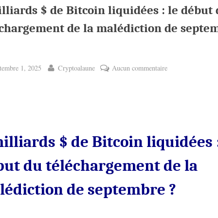
lliards $ de Bitcoin liquidées : le début
échargement de la malédiction de septe
ted
By
sur
tembre 1, 2025
Cryptoalaune
Aucun commentaire
4
milliards
$
de
Bitcoin
illiards $ de Bitcoin liquidées :
liquidées
:
but du téléchargement de la
le
début
lédiction de septembre ?
du
téléchargement
de