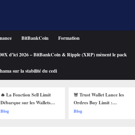
nance
BitBankCoin
Formation
 100X d’ici 2026 – BitBankCoin & Ripple (XRP) mènent le pack
ama sur la stabilité du cedi
n Sell Limit
🚨 Trust Wallet Lance les
Achete
les Wallets
Ordres Buy Limit :
une Cry
 Pourquoi Ça
Comment Acheter vos
Chute ?
Blog
Blog
!
Cryptos au Prix Parfait !
Limit s
!