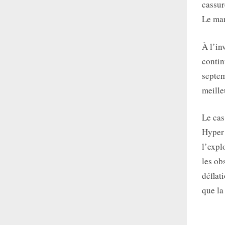
cassur
Le mar
À l’inv
contin
septem
meille
Le cas
Hyper 
l’exp
les ob
déflat
que la