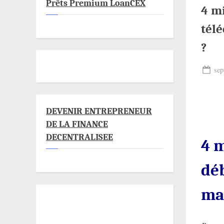
Prêts Premium LoanCEX
4 mi
tél
?
Pos
sep
on
DEVENIR ENTREPRENEUR
DE LA FINANCE
DECENTRALISEE
4 m
dé
ma