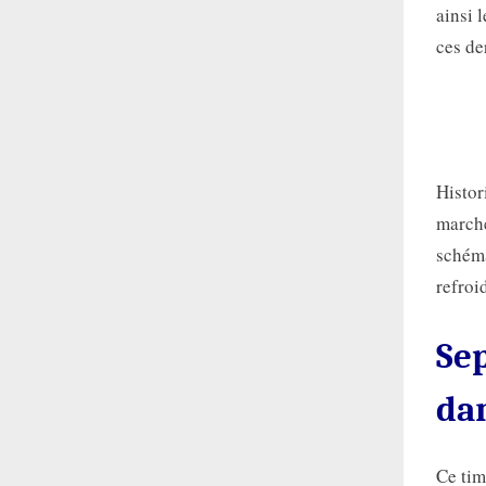
ainsi 
ces de
Histor
marché
schéma
refroi
Sep
da
Ce tim