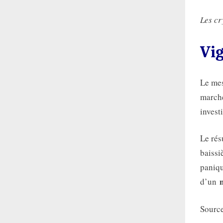
Les cr
Vig
Le mes
marché
invest
Le rés
baissi
paniqu
d’un
Sourc