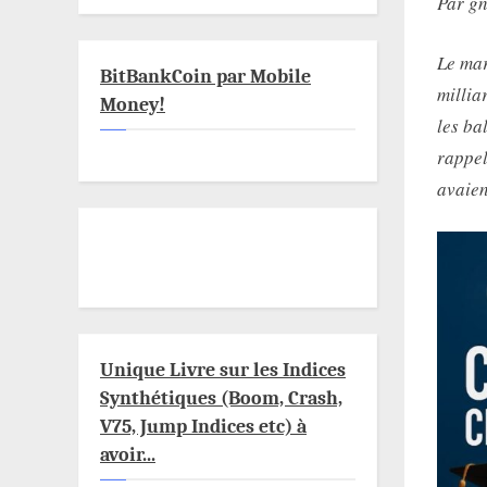
Par g
Le mar
BitBankCoin par Mobile
millia
Money!
les ba
rappel
avaien
Unique Livre sur les Indices
Synthétiques (Boom, Crash,
V75, Jump Indices etc) à
avoir...