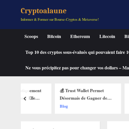
Skip
Cryptoalaune
to
Informer & Former sur Bourse-Cryptos & Metaverse!
content
Scoops
Bitcoin
Ethereum
Litecoin
Bi
Top 10 des cryptos sous-évalués qui pouvaient faire
Ne vous précipitez pas pour changer vos dollars – Mah
quement
💰 Trust Wallet Permet
🔥 La Fonctio
 Elle
Désormais de Gagner de
Débarque sur 
prev
 des Buy
l’Argent Sans Trader ? Les
Web3 : Voici
Blog
Blog
ets Web3
Nouvelles Options
Change Tout 
Dévoilées !