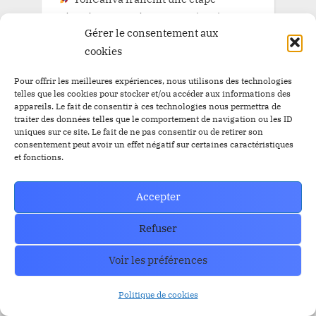
historique : officiellement régulée au
Gérer le consentement aux
Bénin. L’histoire est en train de
cookies
s’écrire… avec ou sans vous.
Pour offrir les meilleures expériences, nous utilisons des technologies
telles que les cookies pour stocker et/ou accéder aux informations des
appareils. Le fait de consentir à ces technologies nous permettra de
Recent Comments
traiter des données telles que le comportement de navigation ou les ID
uniques sur ce site. Le fait de ne pas consentir ou de retirer son
consentement peut avoir un effet négatif sur certaines caractéristiques
et fonctions.
Cryptoalaune
sur
Education
Financière: Le salaire te nourrit, le
profit te libère
Accepter
Nouhoumon
sur
Education Financière:
Refuser
Le salaire te nourrit, le profit te libère
Voir les préférences
Abraham Bigirimana
sur
Elon Musk
vers un jackpot de 1000 milliards chez
Politique de cookies
Tesla