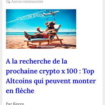
sur
Aucun commentaire
A
la
recherche
de
la
prochaine
crypto
x
100
:
A la recherche de la
Top
Altcoins
prochaine crypto x 100 : Top
qui
peuvent
Altcoins qui peuvent monter
monter
en
en flèche
flèche
Par Kevyn