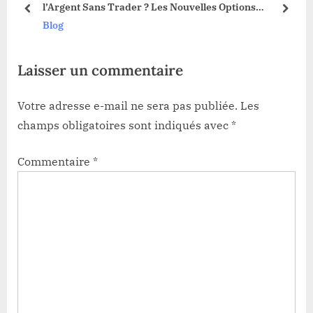
3 !
l’Argent Sans Trader ? Les Nouvelles Options
o
t
prev
next
Dévoilées !
Blog
s
:
t
Laisser un commentaire
:
Votre adresse e-mail ne sera pas publiée.
Les
champs obligatoires sont indiqués avec
*
Commentaire
*