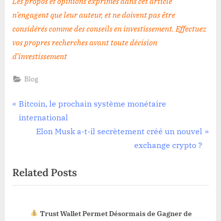
Les propos et opinions exprimés dans cet article
n’engagent que leur auteur, et ne doivent pas être
considérés comme des conseils en investissement. Effectuez
vos propres recherches avant toute décision
d’investissement
Blog
Navigation
P
Bitcoin, le prochain système monétaire
r
international
de
e
N
Elon Musk a-t-il secrètement créé un nouvel
l’article
v
e
exchange crypto ?
i
x
Related Posts
o
t
u
P
s
o
Trust Wallet Permet Désormais de Gagner de
P
s