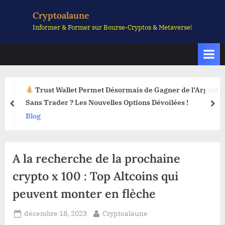
Skip
Cryptoalaune
to
Informer & Former sur Bourse-Cryptos & Metaverse!
content
Trust Wallet Permet Désormais de Gagner de l’Argent
Sans Trader ? Les Nouvelles Options Dévoilées !
prev
nex
Blog
A la recherche de la prochaine
crypto x 100 : Top Altcoins qui
peuvent monter en flèche
Posted
By
décembre 18, 2023
Cryptoalaune
on