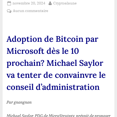
Posted
By
novembre 20, 2024
Cryptoalaune
on
sur
Aucun commentaire
Adoption
de
Bitcoin
par
Adoption de Bitcoin par
Microsoft
dès
Microsoft dès le 10
le
10
prochain? Michael Saylor
prochain?
Michael
va tenter de convainvre le
Saylor
va
conseil d’administration
tenter
de
convainvre
Par gnongnon
les
actionnaires
Michael Saylor, PDG de MicroStrategy, prévoit de proposer