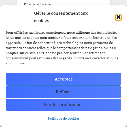
Pépite à la une
Gérer le consentement aux
Pépite à la une BitBankCoin
cookies
Pour offrir les meilleures expériences, nous utilisons des technologies
telles que les cookies pour stocker et/ou accéder aux informations des
TAGS
appareils. Le fait de consentir à ces technologies nous permettra de
traiter des données telles que le comportement de navigation ou les ID
uniques sur ce site. Le fait de ne pas consentir ou de retirer son
Airdrop
consentement peut avoir un effet négatif sur certaines caractéristiques
Airdrop
$BBC
$YEM
et fonctions.
$BBC
Airdrops
Argentine
Audit
Altcoins
Accepter
BitBankCoin
Binance
Refuser
BitBankCoin Visa Card NFTs
bitcoin
Voir les préférences
BlackRock
BRICS
Bitwise
crypto
CZ
Elon Musk
Bullrun
Craig Wright
Politique de cookies
ETF Bitcoin Spot
ETF Bitcoin
Escros