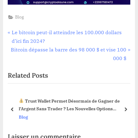
Blog
Navigation
P
Le bitcoin peut-il atteindre les 100.000 dollars
r
d’ici fin 2024?
de
N
e
Bitcoin dépasse la barre des 98 000 $ et vise 100
l’article
e
v
000 $
x
i
Related Posts
t
o
P
u
o
s
Trust Wallet Permet Désormais de Gagner de
s
P
3 !
l’Argent Sans Trader ? Les Nouvelles Options
t
o
prev
next
Dévoilées !
Blog
:
s
t
Laisser un commentaire
: