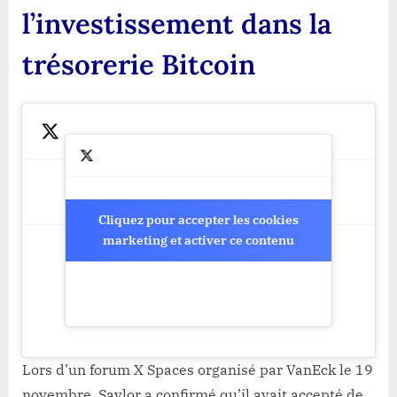
l’investissement dans la
trésorerie Bitcoin
Cliquez pour accepter les cookies
Cliquez pour accepter les cookies
marketing et activer ce contenu
marketing et activer ce contenu
Lors d’un forum X Spaces organisé par VanEck le 19
novembre, Saylor a confirmé qu’il avait accepté de