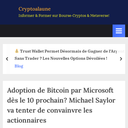
Skip
Cryptoalaune
to
Informer & Former sur Bourse-Cryptos & Metaverse!
content
Trust Wallet Permet Désormais de Gagner de l’Argent
Sans Trader ? Les Nouvelles Options Dévoilées !
prev
nex
Blog
Adoption de Bitcoin par Microsoft
dès le 10 prochain? Michael Saylor
va tenter de convainvre les
actionnaires